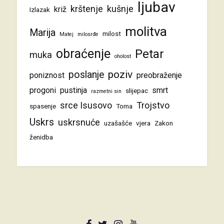
ljubav
krštenje
kušnje
križ
Izlazak
molitva
Marija
milost
Matej
milosrđe
obraćenje
Petar
muka
oholost
poziv
poslanje
poniznost
preobraženje
progoni
pustinja
smrt
slijepac
razmetni sin
srce Isusovo
Trojstvo
spasenje
Toma
Uskrs
uskrsnuće
uzašašće
vjera
Zakon
ženidba