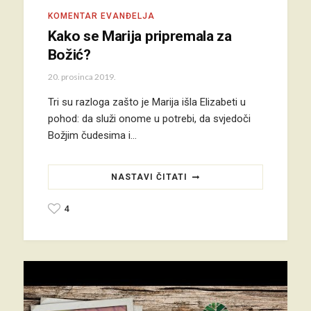
KOMENTAR EVANĐELJA
Kako se Marija pripremala za
Božić?
20. prosinca 2019.
Tri su razloga zašto je Marija išla Elizabeti u
pohod: da služi onome u potrebi, da svjedoči
Božjim čudesima i…
NASTAVI ČITATI
4