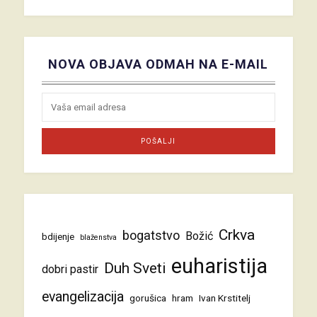
NOVA OBJAVA ODMAH NA E-MAIL
Crkva
bogatstvo
Božić
bdijenje
blaženstva
euharistija
Duh Sveti
dobri pastir
evangelizacija
gorušica
hram
Ivan Krstitelj