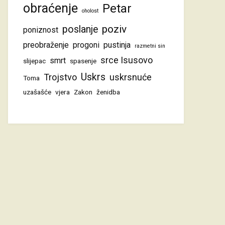
obraćenje
Petar
oholost
poziv
poslanje
poniznost
preobraženje
progoni
pustinja
razmetni sin
srce Isusovo
smrt
slijepac
spasenje
Uskrs
Trojstvo
uskrsnuće
Toma
uzašašće
vjera
Zakon
ženidba