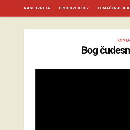
NASLOVNICA
PROPOVIJEDI
TUMAČENJE BIB
SAGUD.XYZ
KOMEN
Bog čudesno