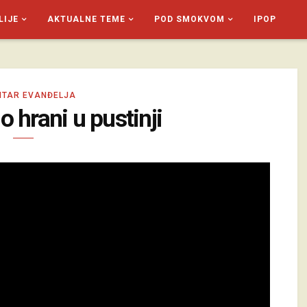
LIJE
AKTUALNE TEME
POD SMOKVOM
IPOP
TAR EVANĐELJA
 hrani u pustinji