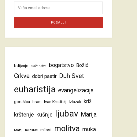
bogatstvo
Božić
bdijenje
blaženstva
Crkva
Duh Sveti
dobri pastir
euharistija
evangelizacija
križ
gorušica
hram
Ivan Krstitelj
Izlazak
ljubav
Marija
krštenje
kušnje
molitva
muka
milost
Matej
milosrđe