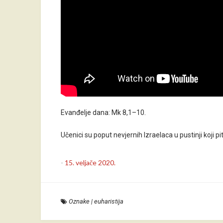
Evanđelje dana: Mk 8,1–10.
Učenici su poput nevjernih Izraelaca u pustinji koji pit
-
15. veljače 2020.
Oznake
|
euharistija