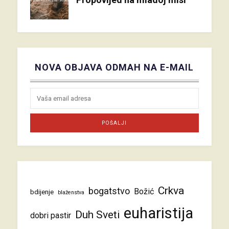
NOVA OBJAVA ODMAH NA E-MAIL
Crkva
bogatstvo
Božić
bdijenje
blaženstva
euharistija
Duh Sveti
dobri pastir