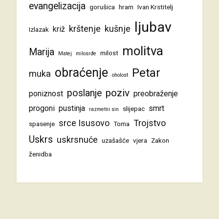
evangelizacija
gorušica
hram
Ivan Krstitelj
ljubav
krštenje
kušnje
križ
Izlazak
molitva
Marija
milost
Matej
milosrđe
obraćenje
Petar
muka
oholost
poziv
poslanje
poniznost
preobraženje
progoni
pustinja
smrt
slijepac
razmetni sin
srce Isusovo
Trojstvo
spasenje
Toma
Uskrs
uskrsnuće
uzašašće
vjera
Zakon
ženidba