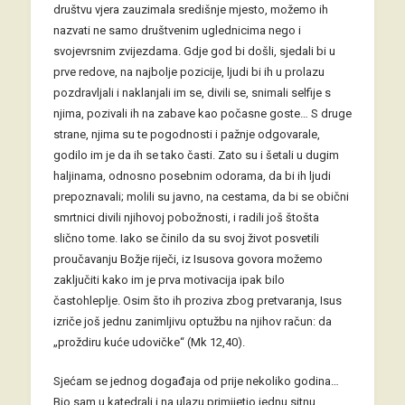
društvu vjera zauzimala središnje mjesto, možemo ih
nazvati ne samo društvenim uglednicima nego i
svojevrsnim zvijezdama. Gdje god bi došli, sjedali bi u
prve redove, na najbolje pozicije, ljudi bi ih u prolazu
pozdravljali i naklanjali im se, divili se, snimali selfije s
njima, pozivali ih na zabave kao počasne goste… S druge
strane, njima su te pogodnosti i pažnje odgovarale,
godilo im je da ih se tako časti. Zato su i šetali u dugim
haljinama, odnosno posebnim odorama, da bi ih ljudi
prepoznavali; molili su javno, na cestama, da bi se obični
smrtnici divili njihovoj pobožnosti, i radili još štošta
slično tome. Iako se činilo da su svoj život posvetili
proučavanju Božje riječi, iz Isusova govora možemo
zaključiti kako im je prva motivacija ipak bilo
častohleplje. Osim što ih proziva zbog pretvaranja, Isus
izriče još jednu zanimljivu optužbu na njihov račun: da
„proždiru kuće udovičke“ (Mk 12,40).
Sjećam se jednog događaja od prije nekoliko godina…
Bio sam u katedrali i na ulazu primijetio jednu sitnu