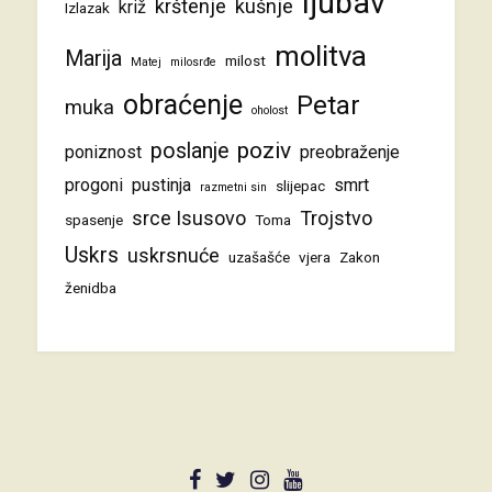
ljubav
krštenje
kušnje
križ
Izlazak
molitva
Marija
milost
Matej
milosrđe
obraćenje
Petar
muka
oholost
poziv
poslanje
poniznost
preobraženje
progoni
pustinja
smrt
slijepac
razmetni sin
srce Isusovo
Trojstvo
spasenje
Toma
Uskrs
uskrsnuće
uzašašće
vjera
Zakon
ženidba