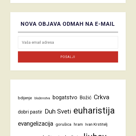
NOVA OBJAVA ODMAH NA E-MAIL
Crkva
bogatstvo
Božić
bdijenje
blaženstva
euharistija
Duh Sveti
dobri pastir
evangelizacija
gorušica
hram
Ivan Krstitelj