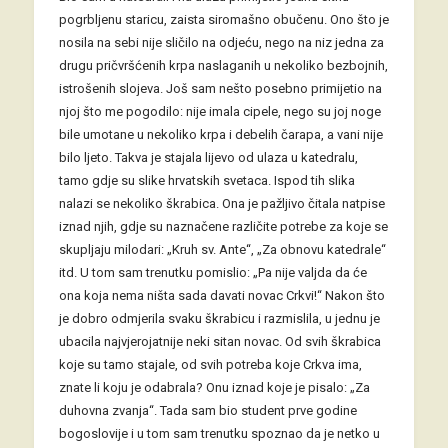
pogrbljenu staricu, zaista siromašno obučenu. Ono što je
nosila na sebi nije sličilo na odjeću, nego na niz jedna za
drugu pričvršćenih krpa naslaganih u nekoliko bezbojnih,
istrošenih slojeva. Još sam nešto posebno primijetio na
njoj što me pogodilo: nije imala cipele, nego su joj noge
bile umotane u nekoliko krpa i debelih čarapa, a vani nije
bilo ljeto. Takva je stajala lijevo od ulaza u katedralu,
tamo gdje su slike hrvatskih svetaca. Ispod tih slika
nalazi se nekoliko škrabica. Ona je pažljivo čitala natpise
iznad njih, gdje su naznačene različite potrebe za koje se
skupljaju milodari: „Kruh sv. Ante“, „Za obnovu katedrale“
itd. U tom sam trenutku pomislio: „Pa nije valjda da će
ona koja nema ništa sada davati novac Crkvi!“ Nakon što
je dobro odmjerila svaku škrabicu i razmislila, u jednu je
ubacila najvjerojatnije neki sitan novac. Od svih škrabica
koje su tamo stajale, od svih potreba koje Crkva ima,
znate li koju je odabrala? Onu iznad koje je pisalo: „Za
duhovna zvanja“. Tada sam bio student prve godine
bogoslovije i u tom sam trenutku spoznao da je netko u