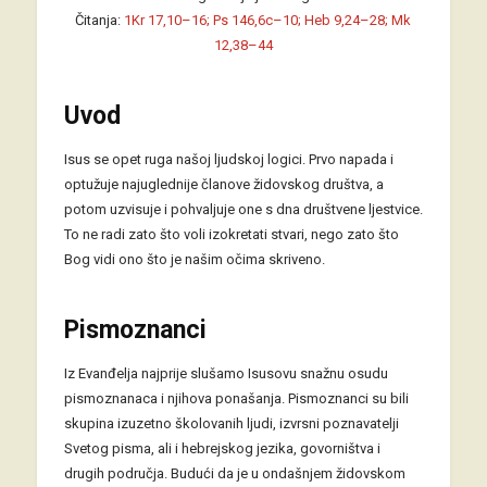
Čitanja:
1Kr 17,10–16; Ps 146,6c–10; Heb 9,24–28; Mk
12,38–44
Uvod
Isus se opet ruga našoj ljudskoj logici. Prvo napada i
optužuje najuglednije članove židovskog društva, a
potom uzvisuje i pohvaljuje one s dna društvene ljestvice.
To ne radi zato što voli izokretati stvari, nego zato što
Bog vidi ono što je našim očima skriveno.
Pismoznanci
Iz Evanđelja najprije slušamo Isusovu snažnu osudu
pismoznanaca i njihova ponašanja. Pismoznanci su bili
skupina izuzetno školovanih ljudi, izvrsni poznavatelji
Svetog pisma, ali i hebrejskog jezika, govorništva i
drugih područja. Budući da je u ondašnjem židovskom