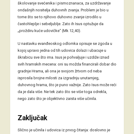
školovanje svećenika i pismoznanaca, za uzdržavanje
ondašnjih nositelja duhovnih zvanja. Problem je bio u
tome što se to njihovo duhovno zvanje izrodilo u
častohleplje i sebeljublje. Zato ih Isus optužuje da
„proždiru kuće udovičke“ (Mk 12,40).
U nastavku evanđeoskog odlomka opisuje se zgoda u
kojoj upravo jedna od tih udovica dolazi i ubacuje u
škrabicu sve što ima. Isus je pohvaljuje i uzdiže iznad
svih hramskih mecena: oni su možda financirali dobar dio
gradnje Hrama, ali ona je svojom žrtvom od neba
isprosila brojne milosti za izgradnju unutarnjeg,
duhovnog hrama, što je puno važnije. Zato Isus može reći
da je dala više. Ne tek zato što se više toga odrekla,
nego zato što je objektivno zaista više učinila.
Zaključak
Slično je učinila i udovica iz prvog čitanja: doslovno je