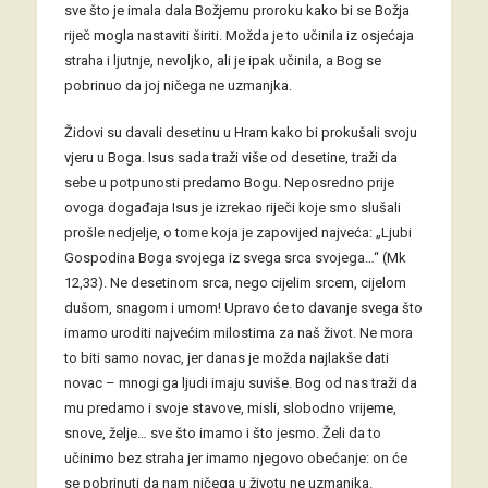
sve što je imala dala Božjemu proroku kako bi se Božja
riječ mogla nastaviti širiti. Možda je to učinila iz osjećaja
straha i ljutnje, nevoljko, ali je ipak učinila, a Bog se
pobrinuo da joj ničega ne uzmanjka.
Židovi su davali desetinu u Hram kako bi prokušali svoju
vjeru u Boga. Isus sada traži više od desetine, traži da
sebe u potpunosti predamo Bogu. Neposredno prije
ovoga događaja Isus je izrekao riječi koje smo slušali
prošle nedjelje, o tome koja je zapovijed najveća: „Ljubi
Gospodina Boga svojega iz svega srca svojega…“ (Mk
12,33). Ne desetinom srca, nego cijelim srcem, cijelom
dušom, snagom i umom! Upravo će to davanje svega što
imamo uroditi najvećim milostima za naš život. Ne mora
to biti samo novac, jer danas je možda najlakše dati
novac – mnogi ga ljudi imaju suviše. Bog od nas traži da
mu predamo i svoje stavove, misli, slobodno vrijeme,
snove, želje… sve što imamo i što jesmo. Želi da to
učinimo bez straha jer imamo njegovo obećanje: on će
se pobrinuti da nam ničega u životu ne uzmanjka.