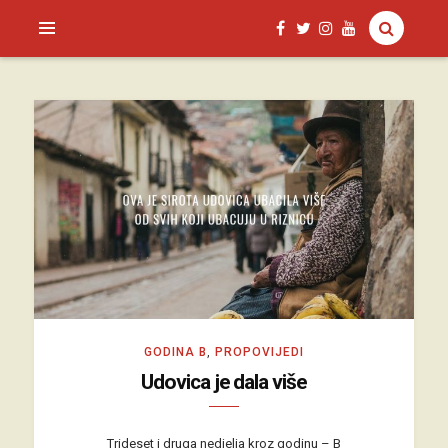
SAGUD.XYZ
GODINA B
,
PROPOVIJEDI
Udovica je dala više
Trideset i druga nedjelja kroz godinu – B