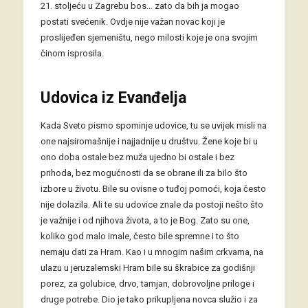
21. stoljeću u Zagrebu bos… zato da bih ja mogao
postati svećenik. Ovdje nije važan novac koji je
proslijeđen sjemeništu, nego milosti koje je ona svojim
činom isprosila.
Udovica iz Evanđelja
Kada Sveto pismo spominje udovice, tu se uvijek misli na
one najsiromašnije i najjadnije u društvu. Žene koje bi u
ono doba ostale bez muža ujedno bi ostale i bez
prihoda, bez mogućnosti da se obrane ili za bilo što
izbore u životu. Bile su ovisne o tuđoj pomoći, koja često
nije dolazila. Ali te su udovice znale da postoji nešto što
je važnije i od njihova života, a to je Bog. Zato su one,
koliko god malo imale, često bile spremne i to što
nemaju dati za Hram. Kao i u mnogim našim crkvama, na
ulazu u jeruzalemski Hram bile su škrabice za godišnji
porez, za golubice, drvo, tamjan, dobrovoljne priloge i
druge potrebe. Dio je tako prikupljena novca služio i za