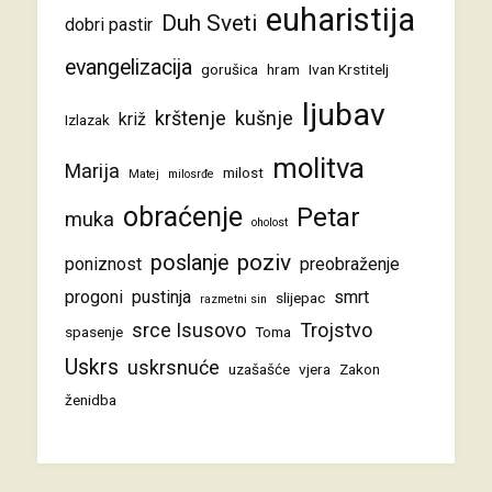
euharistija
Duh Sveti
dobri pastir
evangelizacija
gorušica
hram
Ivan Krstitelj
ljubav
krštenje
kušnje
križ
Izlazak
molitva
Marija
milost
Matej
milosrđe
obraćenje
Petar
muka
oholost
poziv
poslanje
poniznost
preobraženje
progoni
pustinja
smrt
slijepac
razmetni sin
srce Isusovo
Trojstvo
spasenje
Toma
Uskrs
uskrsnuće
uzašašće
vjera
Zakon
ženidba