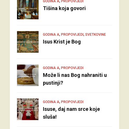
,
GODINA A
PROPOVIJEDI
Tišina koja govori
,
,
GODINA A
PROPOVIJEDI
SVETKOVINE
Isus Krist je Bog
,
GODINA A
PROPOVIJEDI
Može li nas Bog nahraniti u
pustinji?
,
GODINA A
PROPOVIJEDI
Isuse, daj nam srce koje
sluša!