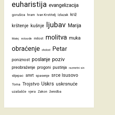
euharistija
evangelizacija
križ
gorušica
hram
Ivan Krstitelj
Izlazak
ljubav
Marija
krštenje
kušnje
molitva
muka
milost
Matej
milosrđe
obraćenje
Petar
oholost
poziv
poslanje
poniznost
preobraženje
progoni
pustinja
razmetni sin
srce Isusovo
smrt
slijepac
spasenje
Uskrs
Trojstvo
uskrsnuće
Toma
uzašašće
vjera
Zakon
ženidba