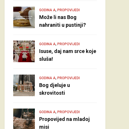
,
GODINA A
PROPOVIJEDI
Može li nas Bog
nahraniti u pustinji?
,
GODINA A
PROPOVIJEDI
Isuse, daj nam srce koje
sluša!
,
GODINA A
PROPOVIJEDI
Bog djeluje u
skrovitosti
,
GODINA A
PROPOVIJEDI
Propovijed na mladoj
misi