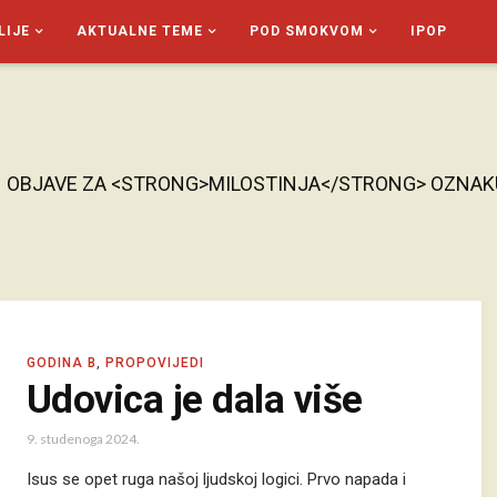
LIJE
AKTUALNE TEME
POD SMOKVOM
IPOP
1 OBJAVE ZA <STRONG>MILOSTINJA</STRONG> OZNAK
GODINA B
,
PROPOVIJEDI
Udovica je dala više
9. studenoga 2024.
Isus se opet ruga našoj ljudskoj logici. Prvo napada i