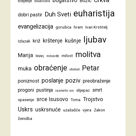
bogatstvo
Božić
bdijenje
blaženstva
euharistija
Duh Sveti
dobri pastir
evangelizacija
gorušica
hram
Ivan Krstitelj
ljubav
krštenje
kušnje
križ
Izlazak
molitva
Marija
milost
Matej
milosrđe
obraćenje
Petar
muka
oholost
poziv
poslanje
poniznost
preobraženje
progoni
pustinja
smrt
slijepac
razmetni sin
srce Isusovo
Trojstvo
spasenje
Toma
Uskrs
uskrsnuće
uzašašće
vjera
Zakon
ženidba