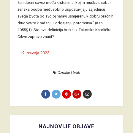
ženidbeni savez među krštenima, kojim muška osoba i
ženska osoba međusobno uspostavljaju zajednicu
svega života po svojoj naravi usmjerenu k dobru bračnih
drugova te k rađanju i odgajanju potomstva.” (Kan
1055§1). Što ova definicija braka iz Zakonika Katoličke
Crkve zapravo znači?
-
19. travnja 2023.
Oznake
|
brak
NAJNOVIJE OBJAVE