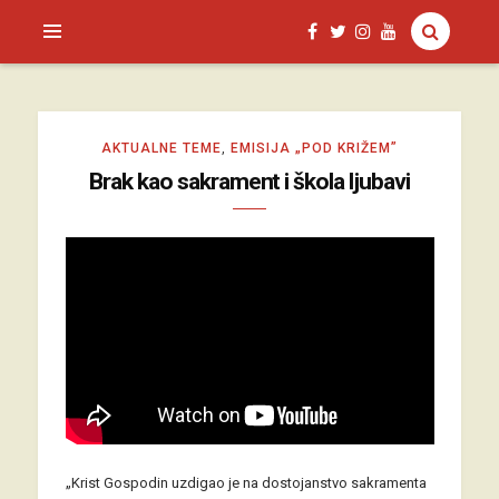
SAGUD.XYZ
AKTUALNE TEME
,
EMISIJA „POD KRIŽEM”
Brak kao sakrament i škola ljubavi
„Krist Gospodin uzdigao je na dostojanstvo sakramenta