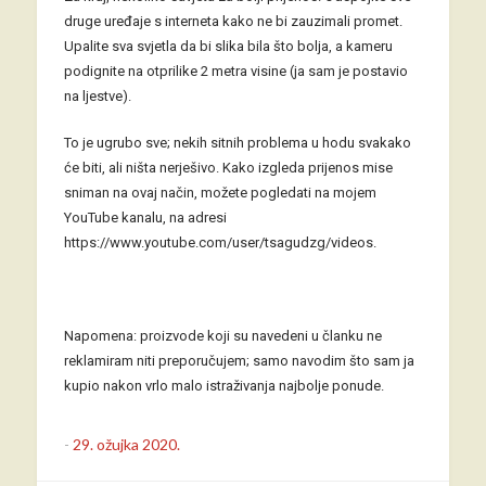
druge uređaje s interneta kako ne bi zauzimali promet.
Upalite sva svjetla da bi slika bila što bolja, a kameru
podignite na otprilike 2 metra visine (ja sam je postavio
na ljestve).
To je ugrubo sve; nekih sitnih problema u hodu svakako
će biti, ali ništa nerješivo. Kako izgleda prijenos mise
sniman na ovaj način, možete pogledati na mojem
YouTube kanalu, na adresi
https://www.youtube.com/user/tsagudzg/videos.
Napomena: proizvode koji su navedeni u članku ne
reklamiram niti preporučujem; samo navodim što sam ja
kupio nakon vrlo malo istraživanja najbolje ponude.
-
29. ožujka 2020.