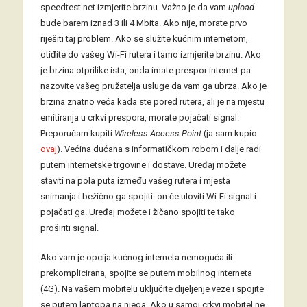
speedtest.net izmjerite brzinu. Važno je da vam
upload
bude barem iznad 3 ili 4 Mbita. Ako nije, morate prvo
riješiti taj problem. Ako se služite kućnim internetom,
otiđite do vašeg Wi-Fi rutera i tamo izmjerite brzinu. Ako
je brzina otprilike ista, onda imate prespor internet pa
nazovite vašeg pružatelja usluge da vam ga ubrza. Ako je
brzina znatno veća kada ste pored rutera, ali je na mjestu
emitiranja u crkvi prespora, morate pojačati signal.
Preporučam kupiti
Wireless Access Point
(ja sam kupio
ovaj
). Većina dućana s informatičkom robom i dalje radi
putem internetske trgovine i dostave. Uređaj možete
staviti na pola puta između vašeg rutera i mjesta
snimanja i bežično ga spojiti: on će uloviti Wi-Fi signal i
pojačati ga. Uređaj možete i žičano spojiti te tako
proširiti signal.
Ako vam je opcija kućnog interneta nemoguća ili
prekomplicirana, spojite se putem mobilnog interneta
(4G). Na vašem mobitelu uključite dijeljenje veze i spojite
se putem laptopa na njega. Ako u samoj crkvi mobitel ne