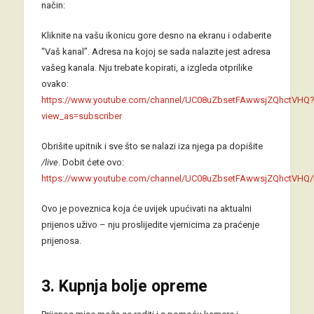
način:
Kliknite na vašu ikonicu gore desno na ekranu i odaberite
“Vaš kanal”. Adresa na kojoj se sada nalazite jest adresa
vašeg kanala. Nju trebate kopirati, a izgleda otprilike
ovako:
https://www.youtube.com/channel/UC08uZbsetFAwwsjZQhctVHQ
view_as=subscriber
Obrišite upitnik i sve što se nalazi iza njega pa dopišite
/live
. Dobit ćete ovo:
https://www.youtube.com/channel/UC08uZbsetFAwwsjZQhctVHQ/l
Ovo je poveznica koja će uvijek upućivati na aktualni
prijenos uživo – nju proslijedite vjernicima za praćenje
prijenosa.
3. Kupnja bolje opreme