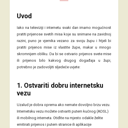
Uvod
Iako na televiziji i internetu svaki dan imamo mogućnost
pratiti prijenose svetih misa koje su snimane na zavidnoj
razini, puno je vjernika vezano za svoju župu i htjeli bi
pratiti prijenos mise iz vlastite župe, makar u mnogo
skromnijem obliku. Da bi se ostvario prijenos svete mise
ili prijenos bilo kakvog drugog događaja u župi,
potrebno je zadovoljiti sljedeće uvjete:
1. Ostvariti dobru internetsku
vezu
Uzalud je dobra oprema ako nemate dovoljno brzu vezu.
Internetsku vezu možete ostvariti putem kućnog (ADSL)
ili mobilnog interneta. Otiđite na mjesto odakle želite
emitirati prijenos i putem stranice ili aplikacije