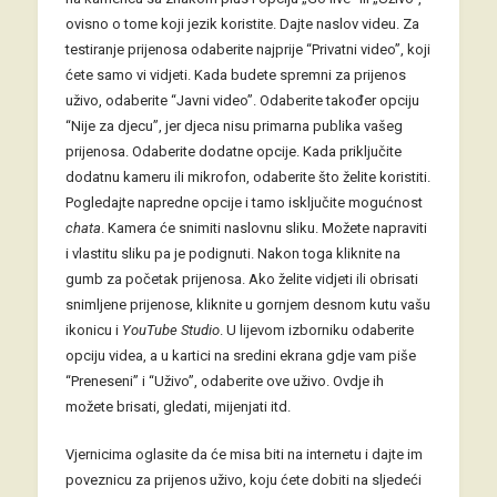
ovisno o tome koji jezik koristite. Dajte naslov videu. Za
testiranje prijenosa odaberite najprije “Privatni video”, koji
ćete samo vi vidjeti. Kada budete spremni za prijenos
uživo, odaberite “Javni video”. Odaberite također opciju
“Nije za djecu”, jer djeca nisu primarna publika vašeg
prijenosa. Odaberite dodatne opcije. Kada priključite
dodatnu kameru ili mikrofon, odaberite što želite koristiti.
Pogledajte napredne opcije i tamo isključite mogućnost
chata
. Kamera će snimiti naslovnu sliku. Možete napraviti
i vlastitu sliku pa je podignuti. Nakon toga kliknite na
gumb za početak prijenosa. Ako želite vidjeti ili obrisati
snimljene prijenose, kliknite u gornjem desnom kutu vašu
ikonicu i
YouTube Studio
. U lijevom izborniku odaberite
opciju videa, a u kartici na sredini ekrana gdje vam piše
“Preneseni” i “Uživo”, odaberite ove uživo. Ovdje ih
možete brisati, gledati, mijenjati itd.
Vjernicima oglasite da će misa biti na internetu i dajte im
poveznicu za prijenos uživo, koju ćete dobiti na sljedeći