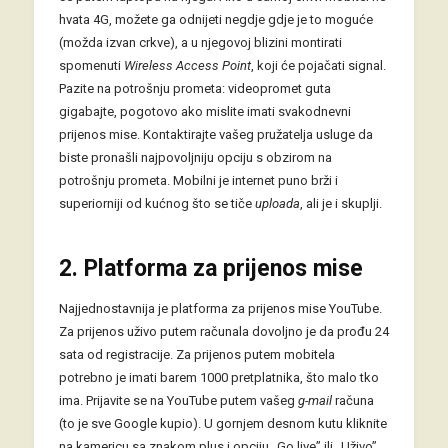
hvata 4G, možete ga odnijeti negdje gdje je to moguće
(možda izvan crkve), a u njegovoj blizini montirati
spomenuti
Wireless Access Point
, koji će pojačati signal.
Pazite na potrošnju prometa: videopromet guta
gigabajte, pogotovo ako mislite imati svakodnevni
prijenos mise. Kontaktirajte vašeg pružatelja usluge da
biste pronašli najpovoljniju opciju s obzirom na
potrošnju prometa. Mobilni je internet puno brži i
superiorniji od kućnog što se tiče
uploada
, ali je i skuplji.
2. Platforma za prijenos mise
Najjednostavnija je platforma za prijenos mise YouTube.
Za prijenos uživo putem računala dovoljno je da prođu 24
sata od registracije. Za prijenos putem mobitela
potrebno je imati barem 1000 pretplatnika, što malo tko
ima. Prijavite se na YouTube putem vašeg
g-mail
računa
(to je sve Google kupio). U gornjem desnom kutu kliknite
na kamericu sa znakom plus i opciju „Go live” ili „Uživo”,