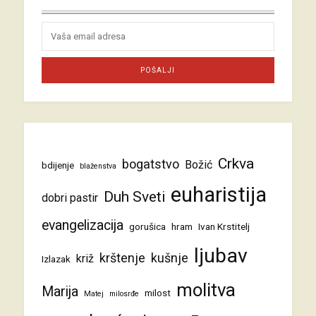
Crkva
bogatstvo
Božić
bdijenje
blaženstva
euharistija
Duh Sveti
dobri pastir
evangelizacija
gorušica
hram
Ivan Krstitelj
ljubav
krštenje
kušnje
križ
Izlazak
molitva
Marija
milost
Matej
milosrđe