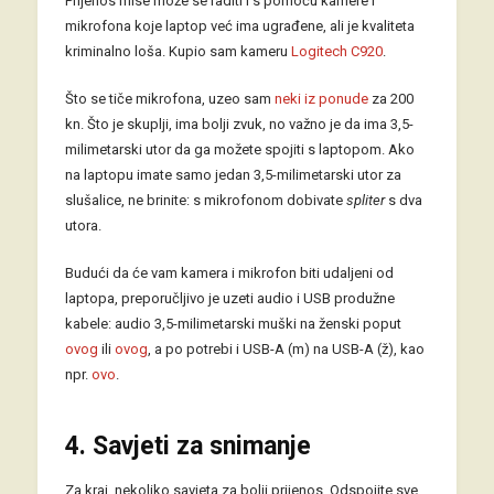
Prijenos mise može se raditi i s pomoću kamere i
mikrofona koje laptop već ima ugrađene, ali je kvaliteta
kriminalno loša. Kupio sam kameru
Logitech C920
.
Što se tiče mikrofona, uzeo sam
neki iz ponude
za 200
kn. Što je skuplji, ima bolji zvuk, no važno je da ima 3,5-
milimetarski utor da ga možete spojiti s laptopom. Ako
na laptopu imate samo jedan 3,5-milimetarski utor za
slušalice, ne brinite: s mikrofonom dobivate
spliter
s dva
utora.
Budući da će vam kamera i mikrofon biti udaljeni od
laptopa, preporučljivo je uzeti audio i USB produžne
kabele: audio 3,5-milimetarski muški na ženski poput
ovog
ili
ovog
, a po potrebi i USB-A (m) na USB-A (ž), kao
npr.
ovo
.
4. Savjeti za snimanje
Za kraj, nekoliko savjeta za bolji prijenos. Odspojite sve