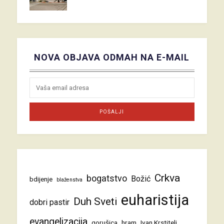
NOVA OBJAVA ODMAH NA E-MAIL
Crkva
bogatstvo
Božić
bdijenje
blaženstva
euharistija
Duh Sveti
dobri pastir
evangelizacija
gorušica
hram
Ivan Krstitelj