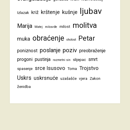
ljubav
krštenje
kušnje
križ
Izlazak
molitva
Marija
milost
Matej
milosrđe
obraćenje
Petar
muka
oholost
poziv
poslanje
poniznost
preobraženje
progoni
pustinja
smrt
slijepac
razmetni sin
srce Isusovo
Trojstvo
spasenje
Toma
Uskrs
uskrsnuće
uzašašće
vjera
Zakon
ženidba