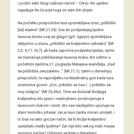
i podići sebi drugi izabrani narod – Crkvu. No ujedno
najavljuje da će prije toga on sâm biti ubijen.
Na početku prispodobe Isus upotrebljava izraz „približilo
[se] vrijeme” (Mt 21,34). Sve do posljednjeg tjedna
Isusova života ovaj se glagol (grč.
egizzo
) upotrebljava
isključivo u izrazu „približilo se kraljevstvo nebesko” (Mt
3,2; 4,17; 10,7), ali kada započne posljednji tjedan, njime
se naznačuje približavanje Isusove muke, što vidimo u
početnim riječima 21. poglavlja Matejeva evanđelja: „Kad
se približiše Jeruzalemu…” (Mt 21,1); zatim u današnjoj
prispodobi; te naposljetku na Maslinskoj gori kada Isus
učenicima govori: „Evo, približio se čas (…) približio se
moj izdajica.” (Mt 26,45s). Time se dolazak Božjega
kraljevstva vrlo jasno i nedvojbeno poistovjećuje s
Isusovom mukom i smrti, što nas neizbježno upućuje na
staro teološko pitanje: zar je Isus zaista morao umrijeti, i
to baš na tako grozan način, da bi Božje kraljevstvo
zavladalo među ljudima? Zar nije bilo nekog malo manje
surovog načina? Odgovor se krije u današnjoj