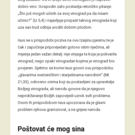
dobro vino. Gospodin zato postavlja retoričko pitanje:
„Što još mogoh učiniti za svoj vinograd pa da nisam
učinio?” (Iz 5,4) i najavljuje propast takvog vinograda koji
uza sav trud odbija uroditi dobrim plodom.
Isus se u prispodobi poziva na ovu Izaijinu pjesmu te je
čak i započinje pripovijedati gotovo istim riječima, ali
mijenja jedan važan detalj: nije vinjaga ta koja je pokvarila
vinograd, nego opaki vinogradari kojima je vinograd bio
povjeren. Sjetimo se kome Isus govori ovu prispodobu:
„glavarima svećeničkim i starješinama narodnim” (Mt
21,33), odnosno onima koji su postavljeni za upravitelje
Božjeg vinograda, ali narodu govore da je njegovo
nepridržavanje Božjih zapovijedi uzrok svih problema.
Ovom ih prispodobom Isus upozorava da je glavni
problem njihova gramzivost, a ne grijesi naroda.
Poštovat će mog sina