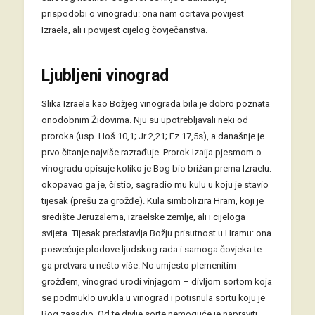
prispodobi o vinogradu: ona nam ocrtava povijest
Izraela, ali i povijest cijelog čovječanstva.
Ljubljeni vinograd
Slika Izraela kao Božjeg vinograda bila je dobro poznata
onodobnim Židovima. Nju su upotrebljavali neki od
proroka (usp. Hoš 10,1; Jr 2,21; Ez 17,5s), a današnje je
prvo čitanje najviše razrađuje. Prorok Izaija pjesmom o
vinogradu opisuje koliko je Bog bio brižan prema Izraelu:
okopavao ga je, čistio, sagradio mu kulu u koju je stavio
tijesak (prešu za grožđe). Kula simbolizira Hram, koji je
središte Jeruzalema, izraelske zemlje, ali i cijeloga
svijeta. Tijesak predstavlja Božju prisutnost u Hramu: ona
posvećuje plodove ljudskog rada i samoga čovjeka te
ga pretvara u nešto više. No umjesto plemenitim
grožđem, vinograd urodi vinjagom – divljom sortom koja
se podmuklo uvukla u vinograd i potisnula sortu koju je
Bog zasadio. Od te divlje sorte nemoguće je napraviti