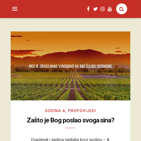
SAGUD.XYZ
GODINA A
,
PROPOVIJEDI
Zašto je Bog poslao svoga sina?
Dvadeset i sedma nedjelja kroz godinu – A