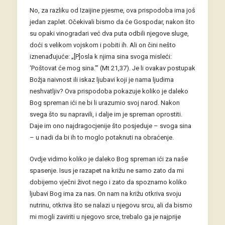
No, za razliku od Izaijine pjesme, ova prispodoba ima još
jedan zaplet. Očekivali bismo da će Gospodar, nakon što
su opaki vinogradari već dva puta odbili njegove sluge,
doći s velikom vojskom i pobiti ih. Ali on čini nešto
iznenađujuće: „[P]osla k njima sina svoga misleći:
‘Poštovat će mog sina.’” (Mt 21,37). Je li ovakav postupak
Božja naivnost ili iskaz ljubavi koji je nama ljudima
neshvatljiv? Ova prispodoba pokazuje koliko je daleko
Bog spreman ići ne bi li urazumio svoj narod. Nakon
svega što su napravili, i dalje im je spreman oprostiti.
Daje im ono najdragocjenije što posjeduje – svoga sina
– u nadi da bi ih to moglo potaknuti na obraćenje.
Ovdje vidimo koliko je daleko Bog spreman ići za naše
spasenje. Isus je razapet na križu ne samo zato da mi
dobijemo vječni život nego i zato da spoznamo koliko
ljubavi Bog ima za nas. On nam na križu otkriva svoju
nutrinu, otkriva što se nalazi u njegovu srcu, ali da bismo
mi mogli zaviriti u njegovo srce, trebalo ga je najprije