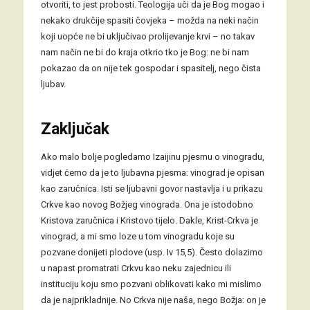
otvoriti, to jest probosti. Teologija uči da je Bog mogao i
nekako drukčije spasiti čovjeka – možda na neki način
koji uopće ne bi uključivao prolijevanje krvi – no takav
nam način ne bi do kraja otkrio tko je Bog: ne bi nam
pokazao da on nije tek gospodar i spasitelj, nego čista
ljubav.
Zaključak
Ako malo bolje pogledamo Izaijinu pjesmu o vinogradu,
vidjet ćemo da je to ljubavna pjesma: vinograd je opisan
kao zaručnica. Isti se ljubavni govor nastavlja i u prikazu
Crkve kao novog Božjeg vinograda. Ona je istodobno
Kristova zaručnica i Kristovo tijelo. Dakle, Krist-Crkva je
vinograd, a mi smo loze u tom vinogradu koje su
pozvane donijeti plodove (usp. Iv 15,5). Često dolazimo
u napast promatrati Crkvu kao neku zajednicu ili
instituciju koju smo pozvani oblikovati kako mi mislimo
da je najprikladnije. No Crkva nije naša, nego Božja: on je