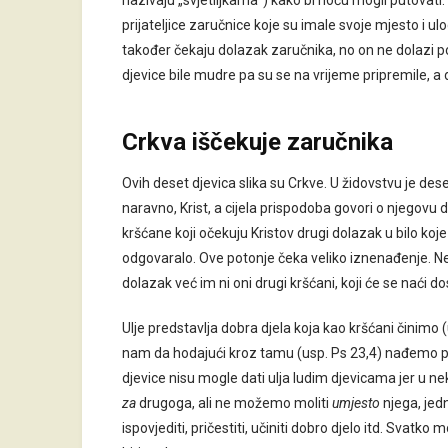
nazivaju „svjetiljkama“) kako bi noću mogli putovati
prijateljice zaručnice koje su imale svoje mjesto i 
također čekaju dolazak zaručnika, no on ne dolazi po
djevice bile mudre pa su se na vrijeme pripremile, a 
Crkva iščekuje zaručnika
Ovih deset djevica slika su Crkve. U židovstvu je dese
naravno, Krist, a cijela prispodoba govori o njegovu
kršćane koji očekuju Kristov drugi dolazak u bilo koj
odgovaralo. Ove potonje čeka veliko iznenađenje. N
dolazak već im ni oni drugi kršćani, koji će se naći d
Ulje predstavlja dobra djela koja kao kršćani činimo 
nam da hodajući kroz tamu (usp. Ps 23,4) nađemo p
djevice nisu mogle dati ulja ludim djevicama jer u n
za
drugoga, ali ne možemo moliti
umjesto
njega, je
ispovjediti, pričestiti, učiniti dobro djelo itd. Svat