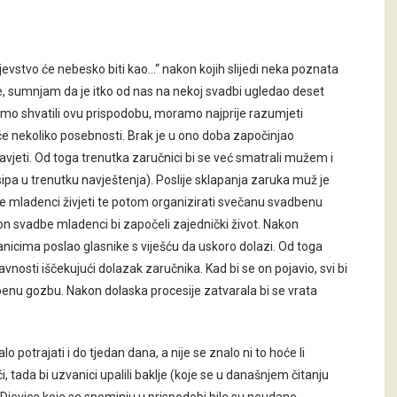
ljevstvo će nebesko biti kao…“ nakon kojih slijedi neka poznata
e, sumnjam da je itko od nas na nekoj svadbi ugledao deset
ismo shvatili ovu prispodobu, moramo najprije razumjeti
iče nekoliko posebnosti. Brak je u ono doba započinjao
zavjeti. Od toga trenutka zaručnici bi se već smatrali mužem i
osipa u trenutku navještenja). Poslije sklapanja zaruka muž je
 će mladenci živjeti te potom organizirati svečanu svadbenu
on svadbe mladenci bi započeli zajednički život. Nakon
anicima poslao glasnike s viješću da uskoro dolazi. Od toga
avnosti iščekujući dolazak zaručnika. Kad bi se on pojavio, svi bi
benu gozbu. Nakon dolaska procesije zatvarala bi se vrata
potrajati i do tjedan dana, a nije se znalo ni to hoće li
i, tada bi uzvanici upalili baklje (koje se u današnjem čitanju