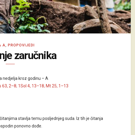
A A
,
PROPOVIJEDI
nje zaručnika
ga nedjelja kroz godinu – A
 63, 2–8; 1Sol 4, 13–18; Mt 25, 1–13
 čitanjima stavlja temu posljednjeg suda. Iz tih je čitanja
Gospodin ponovno dođe.