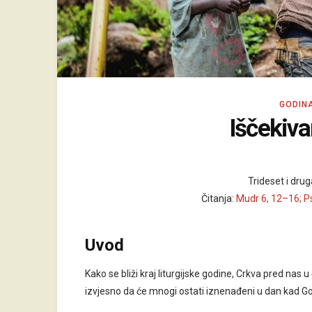
GODIN
Iščekiva
Trideset i dru
Čitanja:
Mudr 6, 12–16; Ps
Uvod
Kako se bliži kraj liturgijske godine, Crkva pred nas u
izvjesno da će mnogi ostati iznenađeni u dan kad 