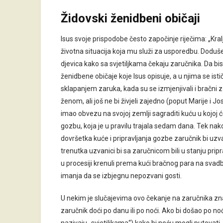
Židovski ženidbeni običaji
Isus svoje prispodobe često započinje riječima: „Kra
životna situacija koja mu služi za usporedbu. Doduš
djevica kako sa svjetiljkama čekaju zaručnika. Da b
ženidbene običaje koje Isus opisuje, a u njima se ist
sklapanjem zaruka, kada su se izmjenjivali i bračni 
ženom, ali još ne bi živjeli zajedno (poput Marije i J
imao obvezu na svojoj zemlji sagraditi kuću u kojoj
gozbu, koja je u pravilu trajala sedam dana. Tek nak
dovršetka kuće i pripravljanja gozbe zaručnik bi uzv
trenutka uzvanici bi sa zaručnicom bili u stanju pripr
u procesiji krenuli prema kući bračnog para na svad
imanja da se izbjegnu nepozvani gosti.
U nekim je slučajevima ovo čekanje na zaručnika znalo 
zaručnik doći po danu ili po noći. Ako bi došao po noć