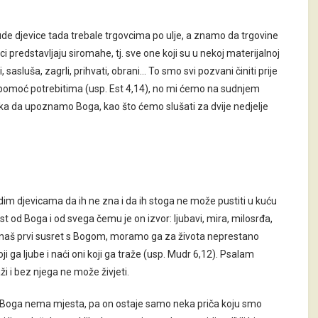
ude djevice tada trebale trgovcima po ulje, a znamo da trgovine
ci predstavljaju siromahe, tj. sve one koji su u nekoj materijalnoj
, sasluša, zagrli, prihvati, obrani… To smo svi pozvani činiti prije
 pomoć potrebitima (usp. Est 4,14), no mi ćemo na sudnjem
prilika da upoznamo Boga, kao što ćemo slušati za dvije nedjelje
dim djevicama da ih ne zna i da ih stoga ne može pustiti u kuću
t od Boga i od svega čemu je on izvor: ljubavi, mira, milosrđa,
bio naš prvi susret s Bogom, moramo ga za života neprestano
oji ga ljube i naći oni koji ga traže (usp. Mudr 6,12). Psalam
ži i bez njega ne može živjeti.
 za Boga nema mjesta, pa on ostaje samo neka priča koju smo