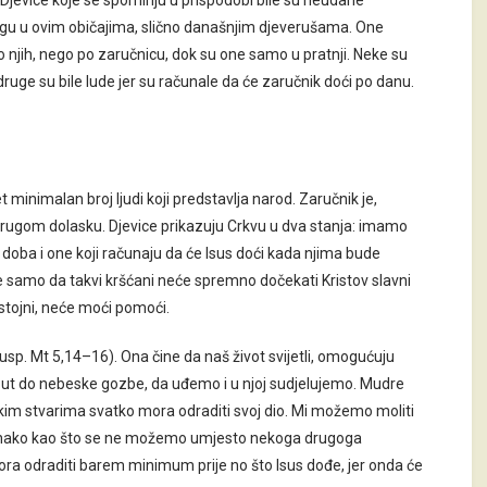
. Djevice koje se spominju u prispodobi bile su neudane
ulogu u ovim običajima, slično današnjim djeverušama. One
 njih, nego po zaručnicu, dok su one samo u pratnji. Neke su
druge su bile lude jer su računale da će zaručnik doći po danu.
t minimalan broj ljudi koji predstavlja narod. Zaručnik je,
 drugom dolasku. Djevice prikazuju Crkvu u dva stanja: imamo
e doba i one koji računaju da će Isus doći kada njima bude
e samo da takvi kršćani neće spremno dočekati Kristov slavni
ostojni, neće moći pomoći.
(usp. Mt 5,14–16). Ona čine da naš život svijetli, omogućuju
ut do nebeske gozbe, da uđemo i u njoj sudjelujemo. Mudre
ekim stvarima svatko mora odraditi svoj dio. Mi možemo moliti
dnako kao što se ne možemo umjesto nekoga drugoga
ko mora odraditi barem minimum prije no što Isus dođe, jer onda će