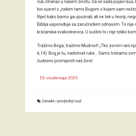
čuli, stranac u našem životu. Da se sada pojavi Isus, b
bio susret s „nekim tamo Bogom o kojem sam nešto 
Riječ kako bismo ga upoznali, ali ne tek u teoriji, n
Biblija uspoređuje sa zaručničkim odnosom. To nije
kršćanska svakodnevica. U suštini to i nije toliko komp
Tražimo Boga, tražimo Mudrost! „Tko zorom rani njoj, 
6,14). Bog je tu, nadohvat ruke… Samo trebamo svrn
čudesno promijeniti naš život.
-
10. studenoga 2023.
Oznake
|
posljednji sud