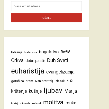
bogatstvo
Božić
bdijenje
blaženstva
Crkva
Duh Sveti
dobri pastir
euharistija
evangelizacija
križ
gorušica
hram
Ivan Krstitelj
Izlazak
ljubav
Marija
krštenje
kušnje
molitva
muka
milost
Matej
milosrđe