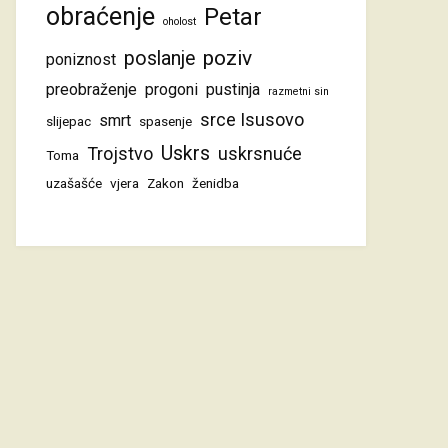
obraćenje
Petar
oholost
poziv
poslanje
poniznost
preobraženje
progoni
pustinja
razmetni sin
srce Isusovo
smrt
slijepac
spasenje
Uskrs
Trojstvo
uskrsnuće
Toma
uzašašće
vjera
Zakon
ženidba