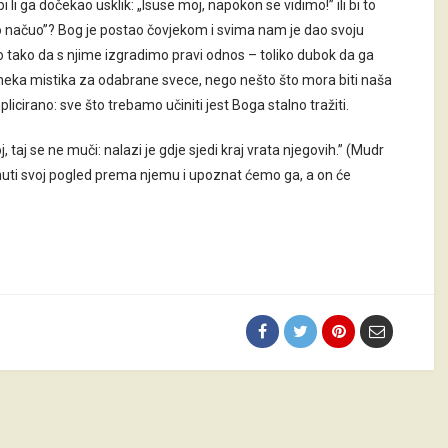
i li ga dočekao usklik: „Isuse moj, napokon se vidimo!” ili bi to
načuo”? Bog je postao čovjekom i svima nam je dao svoju
ego tako da s njime izgradimo pravi odnos – toliko dubok da ga
 neka mistika za odabrane svece, nego nešto što mora biti naša
licirano: sve što trebamo učiniti jest Boga stalno tražiti.
taj se ne muči: nalazi je gdje sjedi kraj vrata njegovih.” (Mudr
uti svoj pogled prema njemu i upoznat ćemo ga, a on će