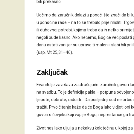
biti prekasno.
Uočimo da zaručnik dolazi u ponoć, što znači da bi l
u ponoć ne rade – na to se trebalo prije misliti. Trgov
ili duhovnoj potrebi, kojima treba da ih netko primijeti
negoli bude kasno. Ako nećemo, Bog će već poslati
danu ostati vani jer su upravo ti maleni i slabi bili 
(usp. Mt 25,31–46).
Zaključak
Evanđelje završava zastrašujuće: zaručnik govori lu
na svadbu. To je definicija pakla – potpuna odvojenos
ljepote, dobrote, radosti… Da posljednji sud ne bi 
tražiti. Prvo čitanje kaže da će Boga lako vidjeti oni k
govori o čovjeku koji vapije Bogu, neprestance ga tra
Život nas lako uljulja u nekakvu kolotečinu u kojoj