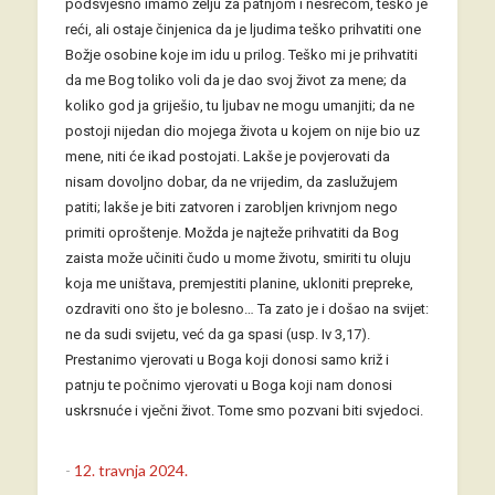
podsvjesno imamo želju za patnjom i nesrećom, teško je
reći, ali ostaje činjenica da je ljudima teško prihvatiti one
Božje osobine koje im idu u prilog. Teško mi je prihvatiti
da me Bog toliko voli da je dao svoj život za mene; da
koliko god ja griješio, tu ljubav ne mogu umanjiti; da ne
postoji nijedan dio mojega života u kojem on nije bio uz
mene, niti će ikad postojati. Lakše je povjerovati da
nisam dovoljno dobar, da ne vrijedim, da zaslužujem
patiti; lakše je biti zatvoren i zarobljen krivnjom nego
primiti oproštenje. Možda je najteže prihvatiti da Bog
zaista može učiniti čudo u mome životu, smiriti tu oluju
koja me uništava, premjestiti planine, ukloniti prepreke,
ozdraviti ono što je bolesno… Ta zato je i došao na svijet:
ne da sudi svijetu, već da ga spasi (usp. Iv 3,17).
Prestanimo vjerovati u Boga koji donosi samo križ i
patnju te počnimo vjerovati u Boga koji nam donosi
uskrsnuće i vječni život. Tome smo pozvani biti svjedoci.
-
12. travnja 2024.