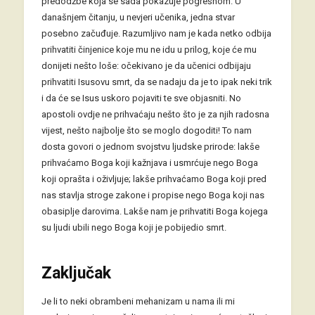
predodžbe koja se sada pokazuje pogrešnom. U
današnjem čitanju, u nevjeri učenika, jedna stvar
posebno začuđuje. Razumljivo nam je kada netko odbija
prihvatiti činjenice koje mu ne idu u prilog, koje će mu
donijeti nešto loše: očekivano je da učenici odbijaju
prihvatiti Isusovu smrt, da se nadaju da je to ipak neki trik
i da će se Isus uskoro pojaviti te sve objasniti. No
apostoli ovdje ne prihvaćaju nešto što je za njih radosna
vijest, nešto najbolje što se moglo dogoditi! To nam
dosta govori o jednom svojstvu ljudske prirode: lakše
prihvaćamo Boga koji kažnjava i usmrćuje nego Boga
koji oprašta i oživljuje; lakše prihvaćamo Boga koji pred
nas stavlja stroge zakone i propise nego Boga koji nas
obasiplje darovima. Lakše nam je prihvatiti Boga kojega
su ljudi ubili nego Boga koji je pobijedio smrt.
Zaključak
Je li to neki obrambeni mehanizam u nama ili mi