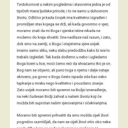
Tvrdokornost u nekim pogledima i stavovima jedna je od
tipičnih mana ljudske prirode, i to ne samo u duhovnom
životu. Odlično je kada čovjek ima kvalitetno izgrađen i
promišljen stav kojega se drži, ali kada govorimo o vjeri,
moramo znati da mi Boga i vjerske istine nikada ne
možemo do kraja shvatiti. One nadilaze naš razum, i zato,
dok smo na zemlji, o Bogu i otajstvima vjere uvijek
imamo samo sliku, neku slabu predodžbu kako bi sve to
trebalo izgledati. Tek kada dođemo u nebo i ugledamo
Boga licem u lice, moći ćemo reći da shvaćamo tko je on.
Bog nam se objavio, ali puno toga o njemu i dalje ostaje
skriveno, pa govor o Bogu često ispada više kao neko
tapkanje u mraku nego kvalitetno i pouzdano znanje.
Zato uvijek moramo biti spremni na Božje iznenađenje,
na neki čudesan Božji zahvat u našem životu koji će
možda biti suprotan našim vjerovanjima i očekivanjima.
Moramo biti spremni prihvatiti da smo možda cijeli život
pogrešno razmišljali, da nam se cijeli život vrtio oko neke