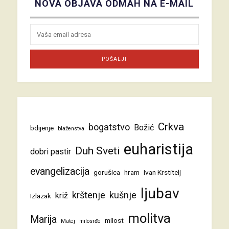
NOVA OBJAVA ODMAH NA E-MAIL
Crkva
bogatstvo
Božić
bdijenje
blaženstva
euharistija
Duh Sveti
dobri pastir
evangelizacija
gorušica
hram
Ivan Krstitelj
ljubav
krštenje
kušnje
križ
Izlazak
molitva
Marija
milost
Matej
milosrđe