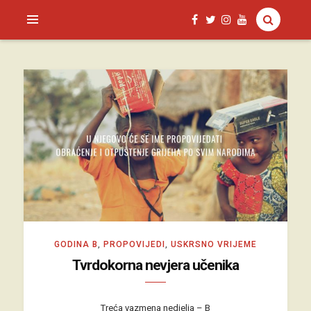
SAGUD.XYZ
GODINA B
,
PROPOVIJEDI
,
USKRSNO VRIJEME
Tvrdokorna nevjera učenika
Treća vazmena nedjelja – B