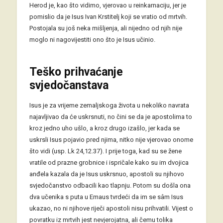
Herod je, kao što vidimo, vjerovao u reinkarnaciju, jer je
pomislio da je Isus Ivan Krstitelj koji se vratio od mrtvih.
Postojala su još neka mišljenja, ali nijedno od njih nije
moglo ni nagovijestiti ono što je Isus učinio.
Teško prihvaćanje
svjedočanstava
Isus je za vrijeme zemaljskoga života u nekoliko navrata
najavljivao da će uskrsnuti, no čini se da je apostolima to
kroz jedno uho ušlo, a kroz drugo izašlo, jer kada se
uskrsli Isus pojavio pred njima, nitko nije vjerovao onome
što vidi (usp. Lk 24,12.37). I prije toga, kad su se žene
vratile od prazne grobnice i ispričale kako su im dvojica
anđela kazala da je Isus uskrsnuo, apostoli su njihovo
svjedočanstvo odbacili kao tlapnju. Potom su došla ona
dva učenika s puta u Emaus tvrdeći da im se sâm Isus
ukazao, no ni njihove riječi apostoli nisu prihvatili. Vijest o
povratku iz mrtvih jest nevjerojatna, ali čemu tolika