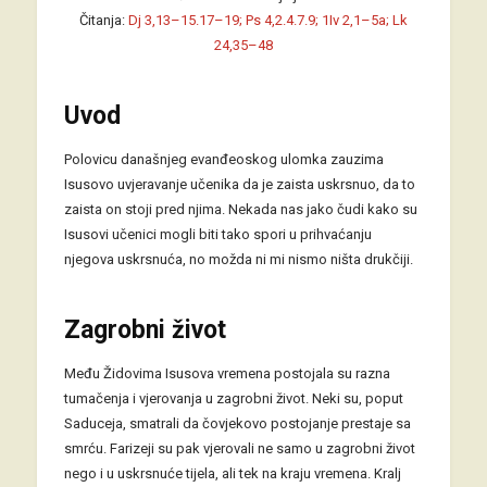
Čitanja:
Dj 3,13–15.17–19; Ps 4,2.4.7.9; 1Iv 2,1–5a; Lk
24,35–48
Uvod
Polovicu današnjeg evanđeoskog ulomka zauzima
Isusovo uvjeravanje učenika da je zaista uskrsnuo, da to
zaista on stoji pred njima. Nekada nas jako čudi kako su
Isusovi učenici mogli biti tako spori u prihvaćanju
njegova uskrsnuća, no možda ni mi nismo ništa drukčiji.
Zagrobni život
Među Židovima Isusova vremena postojala su razna
tumačenja i vjerovanja u zagrobni život. Neki su, poput
Saduceja, smatrali da čovjekovo postojanje prestaje sa
smrću. Farizeji su pak vjerovali ne samo u zagrobni život
nego i u uskrsnuće tijela, ali tek na kraju vremena. Kralj