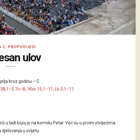
A C
,
PROPOVIJEDI
esan ulov
elja kroz godinu – C
138,1–5.7c–8; 1Kor 15,1–11; Lk 5,1–11
eći u lađi kojoj je na kormilu Petar. Već su u prvim stoljećima
 djelovanja u svijetu.