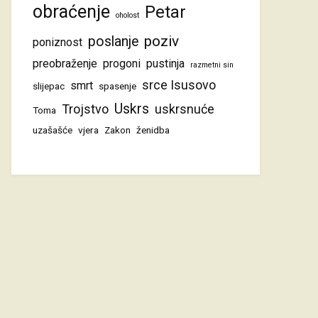
obraćenje
Petar
oholost
poziv
poslanje
poniznost
preobraženje
progoni
pustinja
razmetni sin
srce Isusovo
smrt
slijepac
spasenje
Uskrs
Trojstvo
uskrsnuće
Toma
uzašašće
vjera
Zakon
ženidba