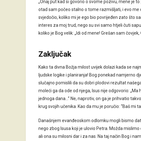
„Onaj put kad si govorio o svome pozivu, mene je to p
otad sam počeo stalno o tome razmišljati, i evo me 
svjedočio, koliko mi je ego bio povrijeđen zato što s
interes za moj trud, nego su svi samo htjeli čuti s
koliko je Bog velik: „Idi od mene! Grešan sam čovjek, 
Zaključak
Kako ta divna Božja milost uvijek dolazi kada se n
ljudske logike i planiranja! Bog ponekad namjerno dje
slučajno pomislili da su dobri plodovi rezultat našeg
moleći ga da ode od njega, Isus nije odgovorio: „Ma ha
jednoga dana…” Ne, naprotiv, on ga je prihvatio takvo
krug svojih učenika. Kao da mu je poručio: “Baš mi t
Današnjem evanđeoskom odlomku mogli bismo dati nas
nego zbog Isusa koji je ulovio Petra. Možda mislim
ali ona su milosni dar i za nas. Na taj način Bog i nama