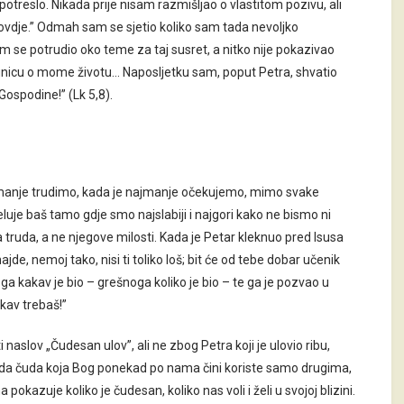
otreslo. Nikada prije nisam razmišljao o vlastitom pozivu, ali
ovdje.” Odmah sam se sjetio koliko sam tada nevoljko
am se potrudio oko teme za taj susret, a nitko nije pokazivao
apunicu o mome životu… Naposljetku sam, poput Petra, shvatio
Gospodine!” (Lk 5,8).
ajmanje trudimo, kada je najmanje očekujemo, mimo svake
luje baš tamo gdje smo najslabiji i najgori kako ne bismo ni
a truda, a ne njegove milosti. Kada je Petar kleknuo pred Isusa
jde, nemoj tako, nisi ti toliko loš; bit će od tebe dobar učenik
ga kakav je bio – grešnoga koliko je bio – te ga je pozvao u
akav trebaš!”
lov „Čudesan ulov”, ali ne zbog Petra koji je ulovio ribu,
o da čuda koja Bog ponekad po nama čini koriste samo drugima,
 pokazuje koliko je čudesan, koliko nas voli i želi u svojoj blizini.