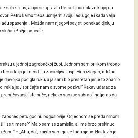
se nalazi Isus, a njome upravlja Petar. Ljudi dolaze k njoj da
s govori Petru kamo treba usmjeriti svoju lađu, gdje i kada valja
u tu lađu spasenja… Možda nam njegovi savjeti ponekad djeluju
 slušati Božje poticaje.
 praksu u jednoj zagrebačkoj župi. Jednom sam prilikom trebao
 temu koja je meni bila zanimljiva, uspješno izlagao, održao
 je djevojka podigla ruku, a ja sam bio presretan jer je to značilo
o, rekla je: „Ispričajte nam o svome pozivu!” Kakav udarac za
prepričavanje iste priče, nekako sam se sabrao i natjerao da
a sam započeo petu godinu bogoslovije. Odjednom se preda mnom
aš li se ti mene?” Malo sam se zamislio, ali me brzo prekinuo:
 župu.” – „Aha, da”, zaista sam ga se tada sjetio. Nastavio je: