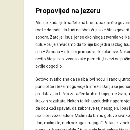
Propovijed na jezeru
Ako se ikada ljeti nađete na brodu, pazite što govorit
može dogoditi da ljudi na obali čuju sve što izgovo
sobom. Zato je i Isus, jer se oko njega stvarala velika
čuti. Poslije shvaćamo da to nije bio jedini razlog: 
njih – Šimuna – s kojim je imao velike planove. Nako
nešto što je bilo izvan svake pameti: „Izvezi na pučin
ovdje dogodilo.
Gotovo svatko zna da se riba lovi noću ili rano ujutr
puno pliće i teže mogu vidjeti mrežu. Danju se jednost
predstavljao teško zarađen kruh od kojega je živio, 
ikakvih rezultata. Nakon tolikih uzaludnih napora vjer
da odu kući spavati, da zaborave taj neuspjeh. I baš 
malo provoza lađom. Mislim da bi mu gotovo svatko o
dan; molim te, nađi nekoga drugoga.” Petar je iz neko