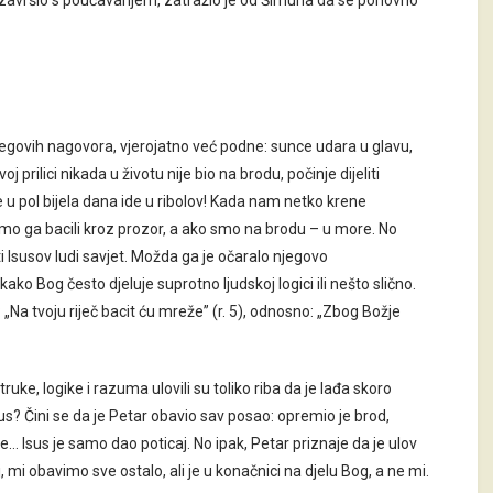
je završio s poučavanjem, zatražio je od Šimuna da se ponovno
njegovih nagovora, vjerojatno već podne: sunce udara u glavu,
oj prilici nikada u životu nije bio na brodu, počinje dijeliti
e u pol bijela dana ide u ribolov! Kada nam netko krene
mo ga bacili kroz prozor, a ako smo na brodu – u more. No
i Isusov ludi savjet. Možda ga je očaralo njegovo
ko Bog često djeluje suprotno ljudskoj logici ili nešto slično.
 „Na tvoju riječ bacit ću mreže” (r. 5), odnosno: „Zbog Božje
truke, logike i razuma ulovili su toliko riba da je lađa skoro
Isus? Čini se da je Petar obavio sav posao: opremio je brod,
… Isus je samo dao poticaj. No ipak, Petar priznaje da je ulov
, mi obavimo sve ostalo, ali je u konačnici na djelu Bog, a ne mi.