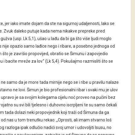
e, jer iako imate dojam da ste na sigurnoj udaljenosti, lako se
rite. Zvuk daleko putuje kada nema nikakve prepreke pred
 gužva (usp. Lk 5,1), ušao u lađu da bi ga što više ljudi moglo
Isus nije opazio samo lađice nego i ribare, a posebno jednoga od
n što je završio propovijed, obratio se Šimunu i zapovjedio
u i bacite mreže za lov.” (Lk 5,4). Pokušajmo razmisliti što se
o: ne samo da je more tada mirnije nego se i ribe u pravilu nalaze
avno ne lovi. Šimun je bio profesionalni ribar i svaki mu je ulov
a upravo je sa svojim kolegama cijelu noć proveo na pučini bez
ojatno su svi bili tjelesno i duhovno iscrpljeni te su samo čekali
im tada dolazi neki propovjednik koji traži od Šimuna da ga
d nas u tom trenutku rekao: „Oprosti, ali imam stvarno loš
g razloga ipak odlučio nadići svoj umor i udovoljiti Isusu, no