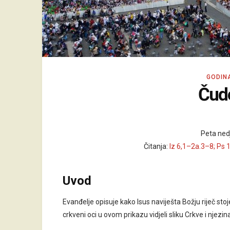
GODIN
Čud
Peta nedj
Čitanja:
Iz 6,1–2a.3–8; Ps 
Uvod
Evanđelje opisuje kako Isus naviješta Božju riječ stoj
crkveni oci u ovom prikazu vidjeli sliku Crkve i njezina