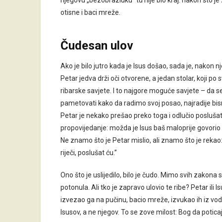
njegovu „bezobrazluku” tu nije bio kraj: nakon što 
otisne i baci mreže.
Čudesan ulov
Ako je bilo jutro kada je Isus došao, sada je, nakon 
Petar jedva drži oči otvorene, a jedan stolar, koji po sv
ribarske savjete. I to najgore moguće savjete – da s
pametovati kako da radimo svoj posao, najradije bis
Petar je nekako prešao preko toga i odlučio poslušat
propovijedanje: možda je Isus baš maloprije govorio ka
Ne znamo što je Petar mislio, ali znamo što je rekao:
riječi, poslušat ću.”
Ono što je uslijedilo, bilo je čudo. Mimo svih zakona s
potonula. Ali tko je zapravo ulovio te ribe? Petar ili 
izvezao ga na pučinu, bacio mreže, izvukao ih iz vode
Isusov, a ne njegov. To se zove milost: Bog da poticaj