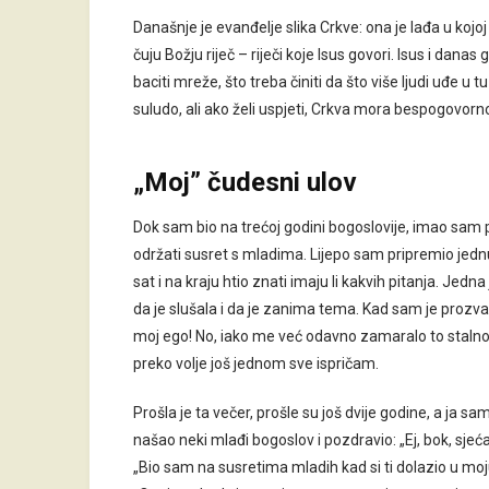
Današnje je evanđelje slika Crkve: ona je lađa u kojoj 
čuju Božju riječ – riječi koje Isus govori. Isus i dana
baciti mreže, što treba činiti da što više ljudi uđe 
suludo, ali ako želi uspjeti, Crkva mora bespogovorno
„
Moj” čudesni ulov
Dok sam bio na trećoj godini bogoslovije, imao sam
održati susret s mladima. Lijepo sam pripremio jednu
sat i na kraju htio znati imaju li kakvih pitanja. Jedna
da je slušala i da je zanima tema. Kad sam je prozva
moj ego! No, iako me već odavno zamaralo to stalno 
preko volje još jednom sve ispričam.
Prošla je ta večer, prošle su još dvije godine, a j
našao neki mlađi bogoslov i pozdravio: „Ej, bok, sjeć
„Bio sam na susretima mladih kad si ti dolazio u moju