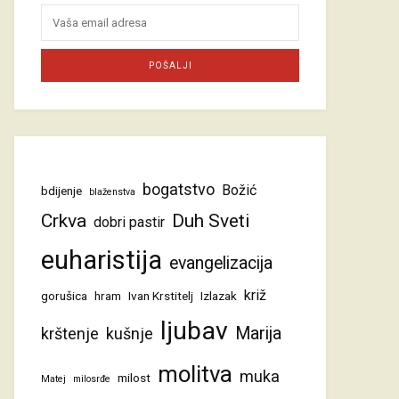
bogatstvo
Božić
bdijenje
blaženstva
Crkva
Duh Sveti
dobri pastir
euharistija
evangelizacija
križ
gorušica
hram
Ivan Krstitelj
Izlazak
ljubav
Marija
krštenje
kušnje
molitva
muka
milost
Matej
milosrđe