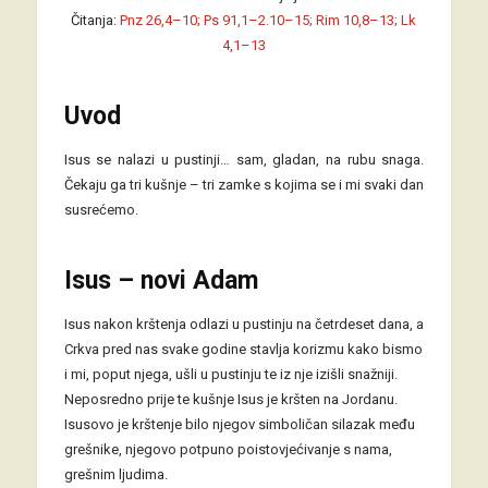
Čitanja:
Pnz 26,4–10; Ps 91,1–2.10–15; Rim 10,8–13; Lk
4,1–13
Uvod
Isus se nalazi u pustinji… sam, gladan, na rubu snaga.
Čekaju ga tri kušnje – tri zamke s kojima se i mi svaki dan
susrećemo.
Isus – novi Adam
Isus nakon krštenja odlazi u pustinju na četrdeset dana, a
Crkva pred nas svake godine stavlja korizmu kako bismo
i mi, poput njega, ušli u pustinju te iz nje izišli snažniji.
Neposredno prije te kušnje Isus je kršten na Jordanu.
Isusovo je krštenje bilo njegov simboličan silazak među
grešnike, njegovo potpuno poistovjećivanje s nama,
grešnim ljudima.