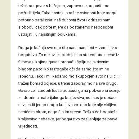
težak razgovor s bližnjima, zapravo se prepuštamo
požudi tijela. Tako nastaju strašne ovisnosti koje mogu
potpuno paralizirati naš duhovni život i oduzeti nam
slobodu, čak do te mjere da postanemo nesposobni
ustrajati i u najsitnijim odlukama.
Druga je kušnja sve ono što nam mami oči – zemaljsko
bogatstvo. To me uvijek podsjeti na stereotipne scene iz
filmova u kojima gusari pronađu špilju sa skrivenim
blagom pa toliko razrogače oči da samo što im ne
ispadnu. Tako i mi, kada vidimo skupocjen auto na ulici ili
tražen komad odjeće, u trenu zaboravimo na sve drugo.
Đavao želi zarobiti Isusa potičući ga na pokvarenu čežnju
za dobrima materijalnoga kraljevstva, no Isus je došao
navijestiti jedno drugo kraljevstvo: ono koje nije vidljivo
sebičnim okom, nego čistim srcem. Teško će bogataš u
kraljevstvo nebesko, jer bogatstvo zasljepljuje za prave
vrijednosti.