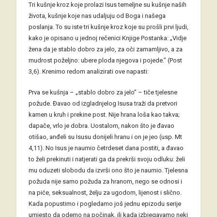
Tri kušnje kroz koje prolazi Isus temeljne su kušnje naših
života, kušnje koje nas udaljuju od Boga i našega
poslanja. To su iste tri kušnje kroz koje su prošli prvi ljudi,
kako je opisano u jednoj rečenici Knjige Postanka: „Vidje
žena da je stablo dobro za jelo, za oči zamamljivo, a za
mudrost poželjno: ubere ploda njegova i pojede.” (Post
3,6). Krenimo redom analizirati ove napasti:
Prva se kušnja – „stablo dobro za jelo” – tiče tjelesne
požude. Đavao od izgladnjelog Isusa traži da pretvori
kamen u kruh i prekine post. Nije hrana loša kao takva;
dapače, vrlo je dobra. Uostalom, nakon što je đavao
otišao, anđeli su Isusu donijeli hranu i on je jeo (usp. Mt
4,11). No Isus je naumio četrdeset dana postiti, a đavao
to želi prekinuti i natjerati ga da prekrši svoju odluku: želi
mu oduzeti slobodu da izvrši ono što je naumio. Tjelesna
požuda nije samo požuda za hranom, nego se odnosi i
na piće, seksualnost, želju za ugodom, lijenost i slično.
Kada popustimo i pogledamo još jednu epizodu serije
umjesto da odemo na počinak, ili kada izbjegavamo neki