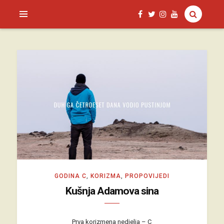
SAGUD.XYZ
GODINA C
,
KORIZMA
,
PROPOVIJEDI
Kušnja Adamova sina
Prva korizmena nedjelja – C