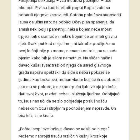
Posljednja se kušnja – „za mudrost poželjno” – tiče
oholosti. Prvi su ljudi htjeli biti poput Boga i zato su
odbacili njegove zapovijedi. Sotona pokušava nagovoriti
Isusa da učini isto: da odbaci Očev plan spasenja, da
smisli neki bolji i pametniji, neki u kojem neće morati
trpjeti i biti osramoćen, neki u kojem će on imati glavnu
riječ. Svaki put kad se ljutimo, mi također podliježemo
ovoj kušnji: nije po mome, nemam kontrolu, pa se sada
pjenim kako bih je silom nametnuo. Na sličan način i
đavao kuša Isusa: traži od njega da usred glavnoga
grada napravi spektakl, da siđe s neba i pokaže se
ljudima kao božanski, moćan vladar koji će ih osloboditi
ako mu se pokore, a ne kao trpeća ljubav koja je došla
dati svoj život, razdati sebe u služenju ljudima. Odbijajući
to, Isus nas uči da se zlo pobjeđuje poslušnošću
nebeskom Ocu i strpljivim podnošenjem nepravde. On
bira križ, a ne krunu.
„Pošto iscrpi sve kušnje, đavao se udalji od njega.”
Možemo nabrojiti tisuću različitih kušnji kroz koje