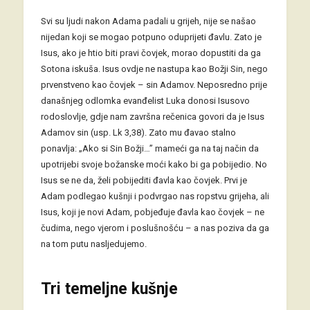
Svi su ljudi nakon Adama padali u grijeh, nije se našao
nijedan koji se mogao potpuno oduprijeti đavlu. Zato je
Isus, ako je htio biti pravi čovjek, morao dopustiti da ga
Sotona iskuša. Isus ovdje ne nastupa kao Božji Sin, nego
prvenstveno kao čovjek – sin Adamov. Neposredno prije
današnjeg odlomka evanđelist Luka donosi Isusovo
rodoslovlje, gdje nam završna rečenica govori da je Isus
Adamov sin (usp. Lk 3,38). Zato mu đavao stalno
ponavlja: „Ako si Sin Božji…” mameći ga na taj način da
upotrijebi svoje božanske moći kako bi ga pobijedio. No
Isus se ne da, želi pobijediti đavla kao čovjek. Prvi je
Adam podlegao kušnji i podvrgao nas ropstvu grijeha, ali
Isus, koji je novi Adam, pobjeđuje đavla kao čovjek – ne
čudima, nego vjerom i poslušnošću – a nas poziva da ga
na tom putu nasljedujemo.
Tri temeljne kušnje