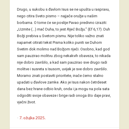
Drugo, u sukobu s đavlom Isus se ne upušta u raspravu,
nego citira Sveto pismo – najjače oružje u našim
borbama. O tome će se poslije Pavao predivno izraziti:
„Uzmite (…)
mač
Duha, to jest
Riječ
Božju.” (Ef 6,17). Duh
Božji prebiva u Svetom pismu. Nije toliko važno znati
napamet citirati tekst Pisma koliko puniti se Duhom
Svetim dok molimo nad Božjom riječi. Osobno, kad god
sam pauzirao molitvu zbog nekakvih obaveza, to nikada
nije dobro završilo, a kad sam pauzirao sve drugo radi
molitve i susreta s Isusom, uvijek je sve dobro završilo.
Moramo znati postaviti prioritete, inače ćemo stalno
upadati u đavlove zamke. Ako je Isus nakon četrdeset
dana bez hrane odbio kruh, onda i ja mogu na pola sata
odgoditi svoje obaveze i brige radi onoga što daje pravi,
vječni život.
-
7. ožujka 2025.