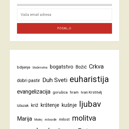
Crkva
bogatstvo
Božić
bdijenje
blaženstva
euharistija
Duh Sveti
dobri pastir
evangelizacija
gorušica
hram
Ivan Krstitelj
ljubav
krštenje
kušnje
križ
Izlazak
molitva
Marija
milost
Matej
milosrđe