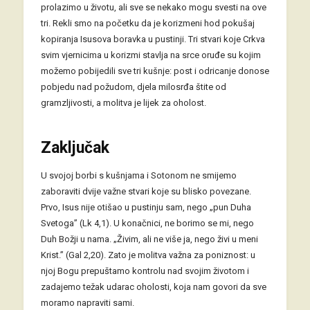
prolazimo u životu, ali sve se nekako mogu svesti na ove
tri. Rekli smo na početku da je korizmeni hod pokušaj
kopiranja Isusova boravka u pustinji. Tri stvari koje Crkva
svim vjernicima u korizmi stavlja na srce oruđe su kojim
možemo pobijedili sve tri kušnje: post i odricanje donose
pobjedu nad požudom, djela milosrđa štite od
gramzljivosti, a molitva je lijek za oholost.
Zaključak
U svojoj borbi s kušnjama i Sotonom ne smijemo
zaboraviti dvije važne stvari koje su blisko povezane.
Prvo, Isus nije otišao u pustinju sam, nego „pun Duha
Svetoga” (Lk 4,1). U konačnici, ne borimo se mi, nego
Duh Božji u nama. „Živim, ali ne više ja, nego živi u meni
Krist.” (Gal 2,20). Zato je molitva važna za poniznost: u
njoj Bogu prepuštamo kontrolu nad svojim životom i
zadajemo težak udarac oholosti, koja nam govori da sve
moramo napraviti sami.