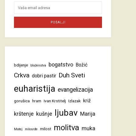
bogatstvo
Božić
bdijenje
blaženstva
Crkva
Duh Sveti
dobri pastir
euharistija
evangelizacija
križ
gorušica
hram
Ivan Krstitelj
Izlazak
ljubav
krštenje
kušnje
Marija
molitva
muka
milost
Matej
milosrđe