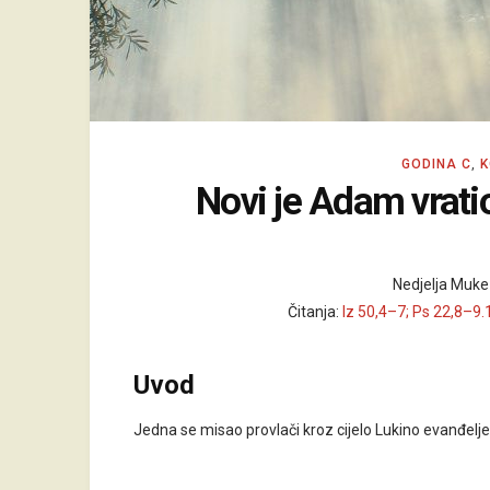
GODINA C
,
K
Novi je Adam vratio
Nedjelja Muke
Čitanja:
Iz 50,4–7; Ps 22,8–9.
Uvod
Jedna se misao provlači kroz cijelo Lukino evanđelj