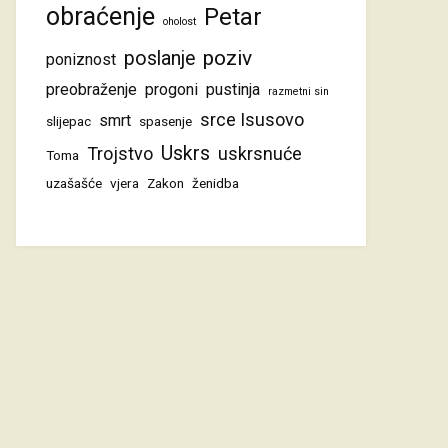
obraćenje
Petar
oholost
poziv
poslanje
poniznost
preobraženje
progoni
pustinja
razmetni sin
srce Isusovo
smrt
slijepac
spasenje
Uskrs
Trojstvo
uskrsnuće
Toma
uzašašće
vjera
Zakon
ženidba