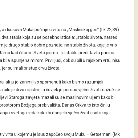
a
a i Isusova Muka počinje u vrtu na „Maslinskoj gori” (Lk 22,39).
va stabla koja su se posebno isticala: „stablo života, nasred
am je drugo stablo dobro poznato, no stablo života, koje je vrlo
iđamo kad čitamo Sveto pismo. To stablo predstavlja puninu
bila ispunjena mirom. Prvi ljudi, dok su bili u rajskom vrtu, nisu
 jer su imali pristup drvu života.
ma, ali ju je zanimljivo spomenuti kako bismo razumjeli
 bilo je drvo masline, a čovjek je primao vječni život mažući se
aljevi Staroga zavjeta mazali su se maslinovim uljem kako bi
prostorom Božjega prebivališta. Danas Crkva to isto čini u
a i svetoga reda kako bi donijela vječni život osobi koja
ziv vrta u kojemu je Isus započeo svoju Muku – Getsemani (Mk