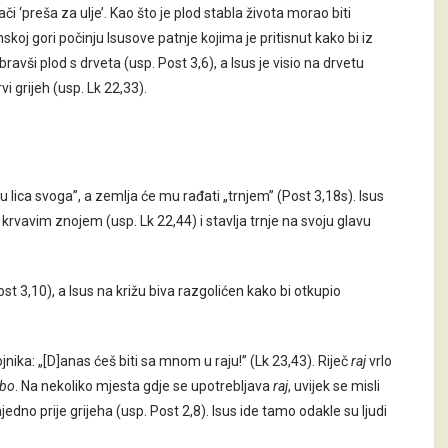
i ‘preša za ulje’. Kao što je plod stabla života morao biti
skoj gori počinju Isusove patnje kojima je pritisnut kako bi iz
ravši plod s drveta (usp. Post 3,6), a Isus je visio na drvetu
i grijeh (usp. Lk 22,33).
u lica svoga”, a zemlja će mu rađati „trnjem” (Post 3,18s). Isus
krvavim znojem (usp. Lk 22,44) i stavlja trnje na svoju glavu
ost 3,10), a Isus na križu biva razgolićen kako bi otkupio
jnika: „[D]anas ćeš biti sa mnom u raju!” (Lk 23,43). Riječ
raj
vrlo
bo
. Na nekoliko mjesta gdje se upotrebljava
raj
, uvijek se misli
 zajedno prije grijeha (usp. Post 2,8). Isus ide tamo odakle su ljudi