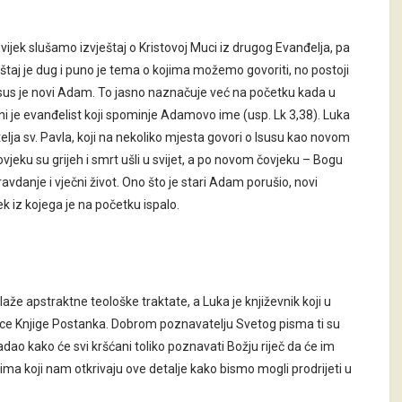
vijek slušamo izvještaj o Kristovoj Muci iz drugog Evanđelja, pa
eštaj je dug i puno je tema o kojima možemo govoriti, no postoji
: Isus je novi Adam. To jasno naznačuje već na početku kada u
i je evanđelist koji spominje Adamovo ime (usp. Lk 3,38). Luka
itelja sv. Pavla, koji na nekoliko mjesta govori o Isusu kao novom
eku su grijeh i smrt ušli u svijet, a po novom čovjeku – Bogu
avdanje i vječni život. Ono što je stari Adam porušio, novi
 iz kojega je na početku ispalo.
laže apstraktne teološke traktate, a Luka je književnik koji u
ranice Knjige Postanka. Dobrom poznavatelju Svetog pisma ti su
adao kako će svi kršćani toliko poznavati Božju riječ da će im
rima koji nam otkrivaju ove detalje kako bismo mogli prodrijeti u