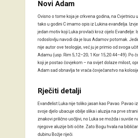
Novi Adam
Ovisno o tome koja je crkvena godina, na Cvjetnicu u
tako u godini C imamo opis iz Lukina evanđelja. Izvj
jedan motiv koji Luka provlači kroz cijelo Evanđelje
rodoslovlju navodi da je Isus Adamov potomak. Jedin
nije autor ove teologije, već ju je primio od svoga uč
Adamu (usp. Rim 5,12–20; 1 Kor 15,20.44–49). Po čovj
koji je postao čovjekom – na svijet dolaze milost, opr
Adam sad obnavlja te vraća čovječanstvo na kolosijek
Rječiti detalji
Evanđelist Luka nije toliko jasan kao Pavao. Pavao iz
svoje djelo ubacuje obilje slika i aluzija na prve st
znakovi prilično uočljivi, no Luka se možda i suviše n
njegove aluzije biti očite. Zato Bogu hvala na bibliča
dubinu Božje riječi.