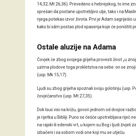
14,32; Mt 26,36). Prevedeno s hebrejskog, to ime znač
sprešan da postane upotrebljivo ulje, tako i na Maslin
njega potekao izvor života. Prvi je Adam sagriješio ub
kako bi sâm postao plod spasenja koje će poništiti prv
Ostale aluzije na Adama
Čovjek će zbog svojega grijeha provesti život „u znoj
uzima plodove toga prokletstva na sebe: on se znoji 
(usp. Mk 15,17).
Ljudi su zbog grijeha spoznali svoju golotinju (usp. P
čovječanstvo (usp. Mt 27,35).
Dok Isus visi na križu, govori jednom od dvojice razbo
je rijetka u Bibliji. Puno se češće upotrebljava riječ
ne
na rajski ili edenski vrt, u kojem su Bog i ljudi živjeli
izbačeni i sa sobom vodi one koji mu se utječu.