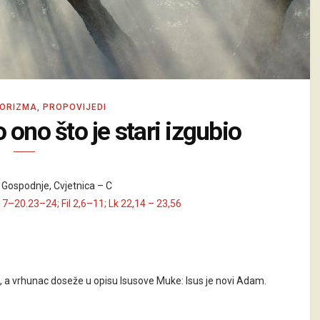
ORIZMA
,
PROPOVIJEDI
 ono što je stari izgubio
 Gospodnje, Cvjetnica – C
17–20.23–24; Fil 2,6–11; Lk 22,14 – 23,56
e, a vrhunac doseže u opisu Isusove Muke: Isus je novi Adam.