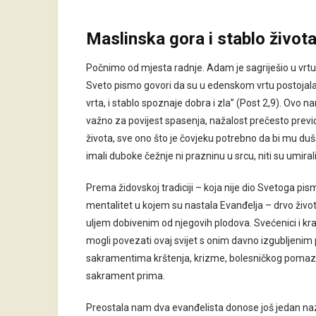
Maslinska gora i stablo život
Počnimo od mjesta radnje. Adam je sagriješio u vrtu, 
Sveto pismo govori da su u edenskom vrtu postojala d
vrta, i stablo spoznaje dobra i zla” (Post 2,9). Ovo n
važno za povijest spasenja, nažalost prečesto prev
života, sve ono što je čovjeku potrebno da bi mu duša 
imali duboke čežnje ni prazninu u srcu, niti su umirali,
Prema židovskoj tradiciji – koja nije dio Svetoga pis
mentalitet u kojem su nastala Evanđelja – drvo života
uljem dobivenim od njegovih plodova. Svećenici i kr
mogli povezati ovaj svijet s onim davno izgubljenim 
sakramentima krštenja, krizme, bolesničkog pomazanj
sakrament prima.
Preostala nam dva evanđelista donose još jedan na