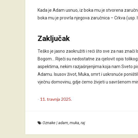
Kada je Adam usnuo, iz boka mu je stvorena zaručnica
boka mu je provrla njegova zaručnica – Crkva (usp. I
Zaključak
Teško je jasno zaokružiti i reći što sve za nas znači 
Bogom… Riječi su nedostatne za cjelovit opis toliko
aspektima, nekim razjašnjenjima koja nam Sveto pis
Adamu. Isusov život, Muka, smrt i uskrsnuće poništil
vječnu domovinu, gdje ćemo živjeti u savršenom mir
-
11. travnja 2025.
Oznake
|
adam
,
muka
,
raj