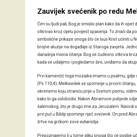
Zauvijek svećenik po redu M
Čim su ljudi pali, Bog je smislio plan kako da ih opet 
otkrivao kroz cijelu povijest spasenja. To znači da
simbolične prikaze onoga što će Isus Krist učiniti u
brojne aluzije na događaje iz Staroga zavjeta. Jedno 
današnja misna čitanja. Bog se čudesno otkriva kroz
kada se udaljimo i pogledamo šire, uviđamo da skupa 
Prvi kamenčić toga mozaika imamo u psalmu, gdje sl
(Ps 110,4). Melkisedek se spominje u prvom čitanju,
okrenemo koju stranicu prije u Svetom pismu, vidimo
kako bi ga oslobodio. Nakon Abramove pobjede odjed
šalemskog, što je drugo ime za Jeruzalem. Navodi se
prvi put u Bibliji spominje riječ
svećenik
. On pred Abr
žrtve na grčkom zove
euharistija
.
Prepoznajemo li u tome sliku onoga što će poslije uči