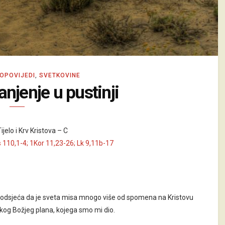
OPOVIJEDI
,
SVETKOVINE
njenje u pustinji
jelo i Krv Kristova – C
 110,1-4; 1Kor 11,23-26; Lk 9,11b-17
 podsjeća da je sveta misa mnogo više od spomena na Kristovu
likog Božjeg plana, kojega smo mi dio.