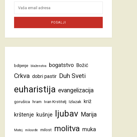
bogatstvo
Božić
bdijenje
blaženstva
Crkva
Duh Sveti
dobri pastir
euharistija
evangelizacija
križ
gorušica
hram
Ivan Krstitelj
Izlazak
ljubav
Marija
krštenje
kušnje
molitva
muka
milost
Matej
milosrđe