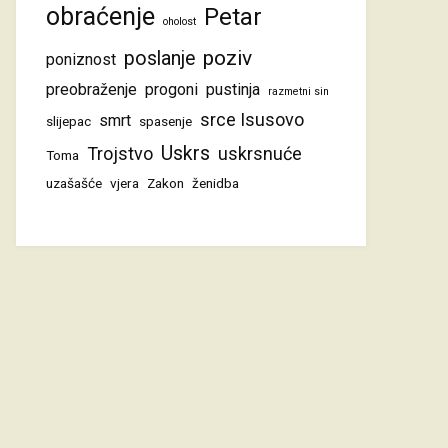
obraćenje
Petar
oholost
poziv
poslanje
poniznost
preobraženje
progoni
pustinja
razmetni sin
srce Isusovo
smrt
slijepac
spasenje
Uskrs
Trojstvo
uskrsnuće
Toma
uzašašće
vjera
Zakon
ženidba