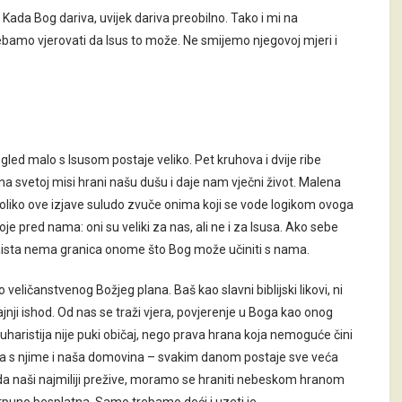
 Kada Bog dariva, uvijek dariva preobilno. Tako i mi na
ebamo vjerovati da Isus to može. Ne smijemo njegovoj mjeri i
gled malo s Isusom postaje veliko. Pet kruhova i dvije ribe
na svetoj misi hrani našu dušu i daje nam vječni život. Malena
 koliko ove izjave suludo zvuče onima koji se vode logikom ovoga
oje pred nama: oni su veliki za nas, ali ne i za Isusa. Ako sebe
aista nema granica onome što Bog može učiniti s nama.
eličanstvenog Božjeg plana. Baš kao slavni biblijski likovi, ni
ajnji ishod. Od nas se traži vjera, povjerenje u Boga kao onog
 Euharistija nije puki običaj, nego prava hrana koja nemoguće čini
– a s njime i naša domovina – svakim danom postaje sve veća
 da naši najmiliji prežive, moramo se hraniti nebeskom hranom