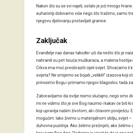
Nakon što su se svi najeli, ostalo je još mnogo hrane.
euharistiji dobivamo više nego što tražimo, samo tr
njegovu djelovanju postavljati granice.
Zaključak
Evanđelje nas danas također uči da nešto što je naiz
nahranili su pet tisuća muškaraca, a malena hostija 
Crkva ima moć preobraziti cijeli svijet. Shvaćamo li
svijeta? Ne smijemo se bojati „velikih” izazova koji st
prinosimo Bogu i primamo njegov blagoslov, tada z
Zaboravljamo da ovdje nismo slučajno, nego smo dio v
mi ne vidimo što je sve Bog naumio i kakav će biti kr
koji upravlja našim životom, ali i čitavom poviješću.
mogućim. Iako živimo u materijalnom obilju, svijet 
duhovna pustinja. Ako želimo preživjeti, ako želimo