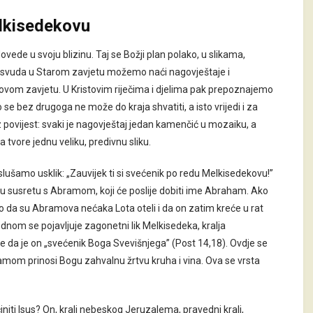
elkisedekovu
dovede u svoju blizinu. Taj se Božji plan polako, u slikama,
 posvuda u Starom zavjetu možemo naći nagovještaje i
 Novom zavjetu. U Kristovim riječima i djelima pak prepoznajemo
se bez drugoga ne može do kraja shvatiti, a isto vrijedi i za
 povijest: svaki je nagovještaj jedan kamenčić u mozaiku, a
tvore jednu veliku, predivnu sliku.
ušamo usklik: „Zauvijek ti si svećenik po redu Melkisedekovu!”
 u susretu s Abramom, koji će poslije dobiti ime Abraham. Ako
 da su Abramova nećaka Lota oteli i da on zatim kreće u rat
nom se pojavljuje zagonetni lik Melkisedeka, kralja
 da je on „svećenik Boga Svevišnjega” (Post 14,18). Ovdje se
amom prinosi Bogu zahvalnu žrtvu kruha i vina. Ova se vrsta
niti Isus? On, kralj nebeskog Jeruzalema, pravedni kralj,