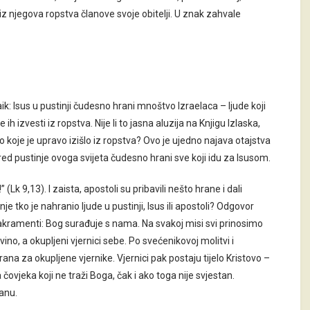
 iz njegova ropstva članove svoje obitelji. U znak zahvale
 Isus u pustinji čudesno hrani mnoštvo Izraelaca – ljude koji
 ih izvesti iz ropstva. Nije li to jasna aluzija na Knjigu Izlaska,
oje je upravo izišlo iz ropstva? Ovo je ujedno najava otajstva
ed pustinje ovoga svijeta čudesno hrani sve koji idu za Isusom.
” (Lk 9,13). I zaista, apostoli su pribavili nešto hrane i dali
nje tko je nahranio ljude u pustinji, Isus ili apostoli? Odgovor
ju sakramenti: Bog surađuje s nama. Na svakoj misi svi prinosimo
 vino, a okupljeni vjernici sebe. Po svećenikovoj molitvi i
hrana za okupljene vjernike. Vjernici pak postaju tijelo Kristovo –
ovjeka koji ne traži Boga, čak i ako toga nije svjestan.
anu.