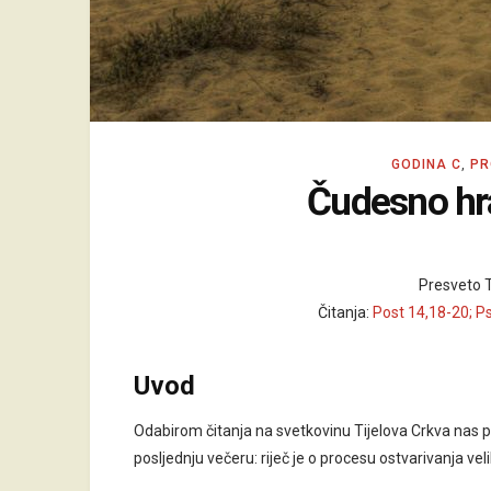
GODINA C
,
PR
Čudesno hra
Presveto Ti
Čitanja:
Post 14,18-20; Ps
Uvod
Odabirom čitanja na svetkovinu Tijelova Crkva nas
posljednju večeru: riječ je o procesu ostvarivanja ve