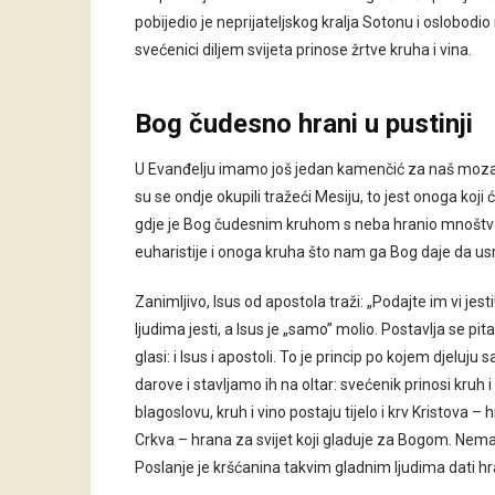
pobijedio je neprijateljskog kralja Sotonu i oslobodio
svećenici diljem svijeta prinose žrtve kruha i vina.
Bog čudesno hrani u pustinji
U Evanđelju imamo još jedan kamenčić za naš mozaik:
su se ondje okupili tražeći Mesiju, to jest onoga koji će
gdje je Bog čudesnim kruhom s neba hranio mnoštvo k
euharistije i onoga kruha što nam ga Bog daje da usr
Zanimljivo, Isus od apostola traži: „Podajte im vi jesti!
ljudima jesti, a Isus je „samo” molio. Postavlja se pita
glasi: i Isus i apostoli. To je princip po kojem djelu
darove i stavljamo ih na oltar: svećenik prinosi kruh i
blagoslovu, kruh i vino postaju tijelo i krv Kristova – 
Crkva – hrana za svijet koji gladuje za Bogom. Nema č
Poslanje je kršćanina takvim gladnim ljudima dati hr