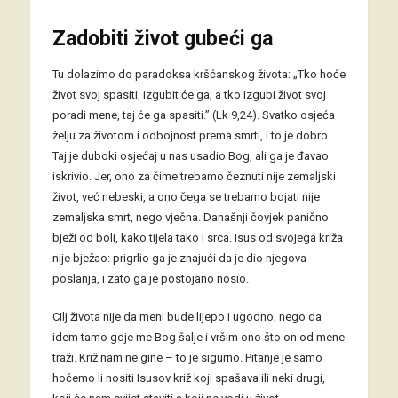
Zadobiti život gubeći ga
Tu dolazimo do paradoksa kršćanskog života: „Tko hoće
život svoj spasiti, izgubit će ga; a tko izgubi život svoj
poradi mene, taj će ga spasiti.” (Lk 9,24). Svatko osjeća
želju za životom i odbojnost prema smrti, i to je dobro.
Taj je duboki osjećaj u nas usadio Bog, ali ga je đavao
iskrivio. Jer, ono za čime trebamo čeznuti nije zemaljski
život, već nebeski, a ono čega se trebamo bojati nije
zemaljska smrt, nego vječna. Današnji čovjek panično
bježi od boli, kako tijela tako i srca. Isus od svojega križa
nije bježao: prigrlio ga je znajući da je dio njegova
poslanja, i zato ga je postojano nosio.
Cilj života nije da meni bude lijepo i ugodno, nego da
idem tamo gdje me Bog šalje i vršim ono što on od mene
traži. Križ nam ne gine – to je sigurno. Pitanje je samo
hoćemo li nositi Isusov križ koji spašava ili neki drugi,