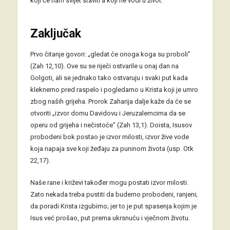
koji će nam svijet staviti a koji ne vodi u život.
Zaključak
Prvo čitanje govori: „gledat će onoga koga su proboli”
(Zah 12,10). Ove su se riječi ostvarile u onaj dan na
Golgoti, ali se jednako tako ostvaruju i svaki put kada
kleknemo pred raspelo i pogledamo u Krista koji je umro
zbog naših grijeha. Prorok Zaharija dalje kaže da će se
otvoriti „izvor domu Davidovu i Jeruzalemcima da se
operu od grijeha i nečistoće” (Zah 13,1). Doista, Isusov
probodeni bok postao je izvor milosti, izvor žive vode
koja napaja sve koji žeđaju za puninom života (usp. Otk
22,17).
Naše rane i križevi također mogu postati izvor milosti.
Zato nekada treba pustiti da budemo probodeni, ranjeni;
da poradi Krista izgubimo; jer to je put spasenja kojim je
Isus već prošao, put prema ukrsnuću i vječnom životu.