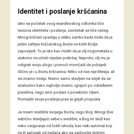
Identitet i poslanje kršćanina
Iako se početak ovog evanđeoskog odlomka tiče
Isusova identiteta i poslanja, završetak se tiče našeg.
Mnogi kršćani upadaju u veliku zamku kada misle da je
jedini zahtjev kršćanskog života ne kršiti Božje
zapovijedi. To je isto kao misliti da je cilj nogometaša u
utakmici ne učiniti nijedan prekršaj. Naprotiv, cilj mu je
odigrati svoju ulogu i pomoći momčadi da pobijedi.
Slično je i u životu kršćanina. Nitko od nas nije Mesija, ali
svi imamo misiju. Nismo samo stavljeni na svijet da se
snalazimo kako najbolje znamo, igrajući po određenim
pravilima, nego smo poslani s posebnim ciljem.
Promašiti svoje poslanje pravi je grijeh propusta.
Ja nisam središte svojega života, nego Bog. Mnogi žive
sebično stavljajući sebe u središte, a Bog im služi kao
neko osiguranje od loših ishoda, kao neki automat koji
će ih sačuvati od nedaća ako ga zadovolje dobrim