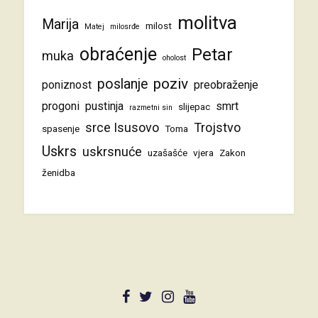
molitva
Marija
milost
Matej
milosrđe
obraćenje
Petar
muka
oholost
poziv
poslanje
poniznost
preobraženje
progoni
pustinja
smrt
slijepac
razmetni sin
srce Isusovo
Trojstvo
spasenje
Toma
Uskrs
uskrsnuće
uzašašće
vjera
Zakon
ženidba