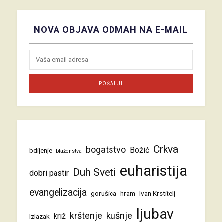
NOVA OBJAVA ODMAH NA E-MAIL
Crkva
bogatstvo
Božić
bdijenje
blaženstva
euharistija
Duh Sveti
dobri pastir
evangelizacija
gorušica
hram
Ivan Krstitelj
ljubav
krštenje
kušnje
križ
Izlazak