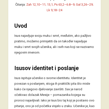
Čitanja:
Zah 12,10–11; 13,1; Ps 63,2–6.8–9; Gal 3,26–29;
Lk 9,18–24
Uvod
Isus najavljuje svoju muku i smrt, međutim, ako pažljivo
pratimo, možemo primijetiti da on također najavljuje
muku i smrt svojih učenika, ali i svih nas koji se nazivamo
njegovim imenom.
Isusov identitet i poslanje
Isus ispituje učenike o svome identitetu. Identitet je
povezan s poslanjem, stoga ih praktički pita što misle
kako će njegovo djelovanje završiti. Sav je narod
očekivao dolazak Mesije – pomazanika kojega su
proroci najavljivali. Iako je Isus bio taj koji je postavio ovo
pitanje, ono je od početka visjelo u zraku. Učenike je, kao