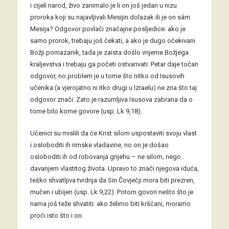
i cijeli narod, živo zanimalo je li on još jedan u nizu
proroka koji su najavljivali Mesijin dolazak ili je on sâm
Mesija? Odgovor povlači značajne posljedice: ako je
samo prorok, trebaju još čekati, a ako je dugo očekivani
Božji pomazanik, tada je zaista došlo vrijeme Božjega
kraljevstva i trebaju ga početi ostvarivati. Petar daje točan
odgovor, no problem je u tome što nitko od Isusovih
učenika (a vjerojatno ni itko drugi u Izraelu) ne zna što taj
odgovor znači. Zato je razumljiva Isusova zabrana da o
tome bilo kome govore (usp. Lk 9,18).
Učenici su mislili da će Krist silom uspostaviti svoju vlast
i osloboditi ih rimske vladavine, no on je došao
osloboditi ih od robovanja grijehu – ne silom, nego
davanjem vlastitog života. Upravo to znači njegova iduća,
teško shvatljiva tvrdnja da Sin Čovječji mora biti prezren,
mučen i ubijen (usp. Lk 9,22). Potom govori nešto što je
nama još teže shvatiti: ako želimo biti kršćani, moramo
proći isto što i on.