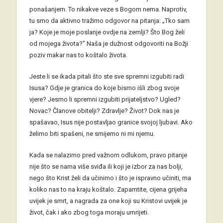
ponašanjem. To nikakve veze s Bogom nema. Naprotiv,
tu smo da aktivno tražimo odgovor na pitanja: „Tko sam
ja? Koje je moje poslanje ovdje na zemlji? Što Bog želi
od mojega života?” Naša je dužnost odgovoriti na Božji
poziv makar nas to koštalo života.
Jeste li se ikada pitali što ste sve spremni izgubiti radi
Isusa? Gdje je granica do koje bismo išli zbog svoje
vjere? Jesmo li spremni izgubiti prijateljstvo? Ugled?
Novac? Članove obitelji? Zdravlje? Život? Dok nas je
spašavao, Isus nije postavljao granice svojoj ljubavi. Ako
želimo biti spašeni, ne smijemo ni mi njemu.
Kada se nalazimo pred važnom odlukom, pravo pitanje
nije što se nama više sviđa ili koji je izbor za nas bolji,
nego što Krist želi da učinimo i što je ispravno učiniti, ma
koliko nas to na kraju koštalo. Zapamtite, cijena grijeha
uvijek je smrt, a nagrada za one koji su Kristovi uvijek je
život, čak i ako zbog toga moraju umrijeti.