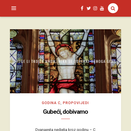
SAGUD.XYZ
GODINA C
,
PROPOVIJEDI
Gubeći, dobivamo
Dvanaesta nedjelja kroz godinu – C