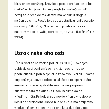
blizu onom poniženju kroz koje je Isus prošao: on je bio
izvrijeđan, ispljuvan, izdan, proglašen najvećom huljom u
zemlji te je pred očima vlastite majke skinut dogola i
mučen do smrti. Pustio je da ga zlostavljaju i „nije otvorio
usta svojih” (Iz 53,7). Nije psovao, prijetio niti vikao;
naprotiv, molio je: „Oče, oprosti im, ne znaju što čine!” (Lk
23,34).
Uzrok naše oholosti
„Što si veći, to se većma ponizi” (Sir 3,18) – ove riječi
dobivaju svoj puni smisao na križu. Isus je mogao
podnijeti toliko poniženje jer je znao svoju veličinu. Nama
su poniženja izrazito odbojna, ali često to nije zato što
imamo lažni osjećaj vlastite veličine, nego upravo
suprotno: zato što duboko u sebi mislimo da ne
vrijedimo ništa. Psiholozi su u novije vrijeme vrlo dobro
uočili da narcisoidna osoba nije ona koja ima pretjerano
visoko mišljenje o sebi, nego ona koja duboko u sebi