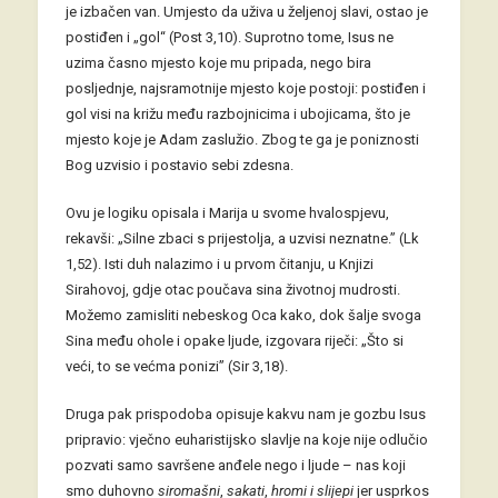
je izbačen van. Umjesto da uživa u željenoj slavi, ostao je
postiđen i „gol“ (Post 3,10). Suprotno tome, Isus ne
uzima časno mjesto koje mu pripada, nego bira
posljednje, najsramotnije mjesto koje postoji: postiđen i
gol visi na križu među razbojnicima i ubojicama, što je
mjesto koje je Adam zaslužio. Zbog te ga je poniznosti
Bog uzvisio i postavio sebi zdesna.
Ovu je logiku opisala i Marija u svome hvalospjevu,
rekavši: „Silne zbaci s prijestolja, a uzvisi neznatne.” (Lk
1,52). Isti duh nalazimo i u prvom čitanju, u Knjizi
Sirahovoj, gdje otac poučava sina životnoj mudrosti.
Možemo zamisliti nebeskog Oca kako, dok šalje svoga
Sina među ohole i opake ljude, izgovara riječi: „Što si
veći, to se većma ponizi” (Sir 3,18).
Druga pak prispodoba opisuje kakvu nam je gozbu Isus
pripravio: vječno euharistijsko slavlje na koje nije odlučio
pozvati samo savršene anđele nego i ljude – nas koji
smo duhovno
siromašni
,
sakati
,
hromi i
slijepi
jer usprkos