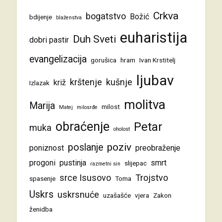
Crkva
bogatstvo
Božić
bdijenje
blaženstva
euharistija
Duh Sveti
dobri pastir
evangelizacija
gorušica
hram
Ivan Krstitelj
ljubav
krštenje
kušnje
križ
Izlazak
molitva
Marija
milost
Matej
milosrđe
obraćenje
Petar
muka
oholost
poziv
poslanje
poniznost
preobraženje
progoni
pustinja
smrt
slijepac
razmetni sin
srce Isusovo
Trojstvo
spasenje
Toma
Uskrs
uskrsnuće
uzašašće
vjera
Zakon
ženidba