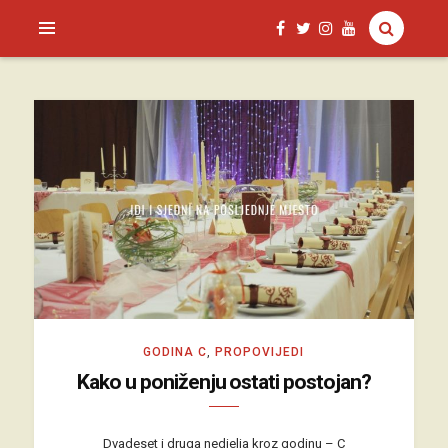
SAGUD.XYZ
GODINA C
,
PROPOVIJEDI
Kako u poniženju ostati postojan?
Dvadeset i druga nedjelja kroz godinu – C