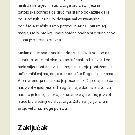
misli da ne vrijedi ništa. Iz toga proizlazi njezina
patološka potreba da drugima stalno dokazuje da je
bolja od njih. Za nju bi doživjeti veliko izvanjsko
poniženje značilo samo potvrdu njezina unutarnjeg
stanja, i to bi bio kraj. Narcisoidna osoba nije puna sebe
– ona je potpuno prazna.
Mislim da se ovo donekle odnosi i na svakoga od nas.
Usprkos tome, mi bismo, kao kršćani, trebali znati da
naša vrijednost ne ovisi o uspjesima koje postižemo ili
tuđim mišljenjima, nego o onome što Bog misli o nama.
A on je, onoga dana kad je pošao na križ, procijenio da
naš život vrijedi više od njegova te je dao svoj život za
nas. To je temeljna lekcija kršćanske vjere: moj je život
Isusu bio vredniji od vlastitoga! Zato se i ja, jer znam
svoju veličinu, mogu poniziti.
Zaključak