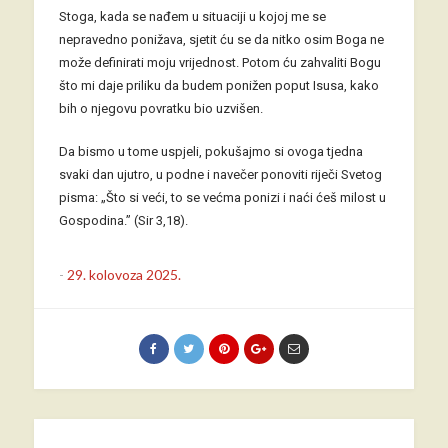
Stoga, kada se nađem u situaciji u kojoj me se
nepravedno ponižava, sjetit ću se da nitko osim Boga ne
može definirati moju vrijednost. Potom ću zahvaliti Bogu
što mi daje priliku da budem ponižen poput Isusa, kako
bih o njegovu povratku bio uzvišen.
Da bismo u tome uspjeli, pokušajmo si ovoga tjedna
svaki dan ujutro, u podne i navečer ponoviti riječi Svetog
pisma: „Što si veći, to se većma ponizi i naći ćeš milost u
Gospodina.” (Sir 3,18).
-
29. kolovoza 2025.