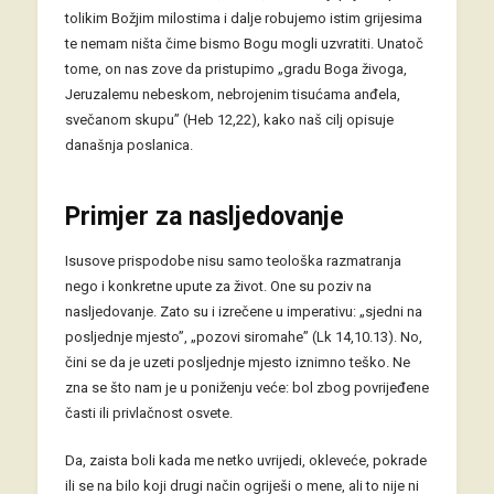
tolikim Božjim milostima i dalje robujemo istim grijesima
te nemam ništa čime bismo Bogu mogli uzvratiti. Unatoč
tome, on nas zove da pristupimo „gradu Boga živoga,
Jeruzalemu nebeskom, nebrojenim tisućama anđela,
svečanom skupu” (Heb 12,22), kako naš cilj opisuje
današnja poslanica.
Primjer za nasljedovanje
Isusove prispodobe nisu samo teološka razmatranja
nego i konkretne upute za život. One su poziv na
nasljedovanje. Zato su i izrečene u imperativu: „sjedni na
posljednje mjesto”, „pozovi siromahe” (Lk 14,10.13). No,
čini se da je uzeti posljednje mjesto iznimno teško. Ne
zna se što nam je u poniženju veće: bol zbog povrijeđene
časti ili privlačnost osvete.
Da, zaista boli kada me netko uvrijedi, okleveće, pokrade
ili se na bilo koji drugi način ogriješi o mene, ali to nije ni