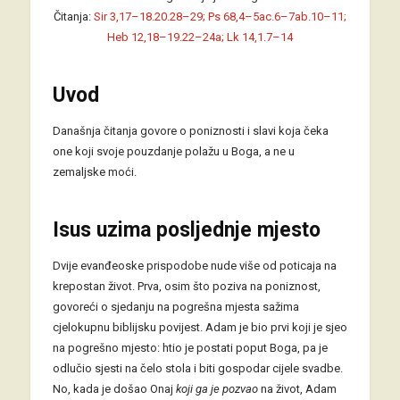
Čitanja:
Sir 3,17–18.20.28–29; Ps 68,4–5ac.6–7ab.10–11;
Heb 12,18–19.22–24a; Lk 14,1.7–14
Uvod
Današnja čitanja govore o poniznosti i slavi koja čeka
one koji svoje pouzdanje polažu u Boga, a ne u
zemaljske moći.
Isus uzima posljednje mjesto
Dvije evanđeoske prispodobe nude više od poticaja na
krepostan život. Prva, osim što poziva na poniznost,
govoreći o sjedanju na pogrešna mjesta sažima
cjelokupnu biblijsku povijest. Adam je bio prvi koji je sjeo
na pogrešno mjesto: htio je postati poput Boga, pa je
odlučio sjesti na čelo stola i biti gospodar cijele svadbe.
No, kada je došao Onaj
koji ga je pozvao
na život, Adam