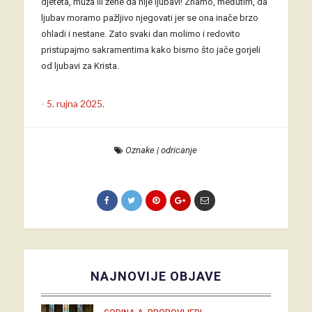
djeteta, muža ili žene da nije ljubavi! Znamo, međutim, da
ljubav moramo pažljivo njegovati jer se ona inače brzo
ohladi i nestane. Zato svaki dan molimo i redovito
pristupajmo sakramentima kako bismo što jače gorjeli
od ljubavi za Krista.
-
5. rujna 2025.
Oznake
|
odricanje
NAJNOVIJE OBJAVE
,