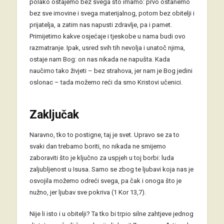
polako ostajemo bez svega što imamo: prvo ostanemo
bez sve imovine i svega materijalnog, potom bez obitelji i
prijatelja, a zatim nas napusti zdravlje, pa i pamet.
Primijetimo kakve osjećaje i tjeskobe u nama budi ovo
razmatranje. Ipak, usred svih tih nevolja i unatoč njima,
ostaje nam Bog: on nas nikada ne napušta. Kada
naučimo tako živjeti – bez strahova, jer nam je Bog jedini
oslonac – tada možemo reći da smo Kristovi učenici.
Zaključak
Naravno, tko to postigne, taj je svet. Upravo se za to
svaki dan trebamo boriti, no nikada ne smijemo
zaboraviti što je ključno za uspjeh u toj borbi: luda
zaljubljenost u Isusa. Samo se zbog te ljubavi koja nas je
osvojila možemo odreći svega, pa čak i onoga što je
nužno, jer ljubav sve pokriva (1 Kor 13,7).
Nije li isto i u obitelji? Ta tko bi trpio silne zahtjeve jednog