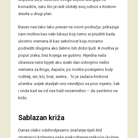
komadiće, zato što je radi obitelji svoj odnos s Kristom
stavila u drugi plan.
Đavao nas tako lako prevari na ovom području: prikazuje
nam molitvu kao neki luksuz koji ćemo si priuštiti kada
ulovimo vremena ili kao sebičnost koju moramo
podrediti drugima ako želimo biti dobri ljudi. A molitva je
poput zraka, bez kojega se gušimo. Nijedna naša
obaveza neće trpjeti ako svaki dan izdvojimo nešto
vremena za Boga, dapače, po molitvi postajemo bolji
roditelj, sin, kći, brat, sestra… To je zadaća Kristova
učenika: uvijek stavljati ono nevidljivo na prvo mjesto, čak
i onda kad se od nas traži nezamislivo – da završimo na
križu.
Sablazan križa
Danas olako oduhovljavamo značenje riječi
križ
smatrajući križevima naše svakodnevne teškoće i kušnje.