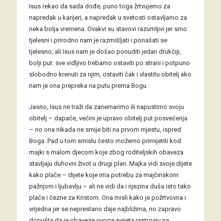
Isus rekao da sada dođe; puno toga žrtvujemo za
napredak u karijeri, a napredak u svetosti ostavljamo za
neka bolja vremena. Ovakvi su stavovi razumljivi jer smo
tjelesni i prirodno nam je razmišljati i ponašati se
tjelesno, ali Isus nam je došao ponuditi jedan drukčiji,
bolji put: sve vidljivo trebamo ostaviti po strani i potpuno
slobodno krenuti za njim, ostaviti čak i vlastitu obitelj ako
nam je ona prepreka na putu prema Bogu.
Jasno, Isus ne traži da zanemarimo ili napustimo svoju
obitelj – dapače, većini je upravo obitelj put posvećenja
– no ona nikada ne smije biti na prvom mjestu, ispred
Boga. Pad u tom smislu često možemo primijetiti kod
majki s malom djecom koje zbog roditeljskih obaveza
stavljaju duhovni život u drugi plan. Majka vidi svoje dijete
kako plače – dijete koje ima potrebu za majčinskom
pažnjom i ljubavlju – ali ne vidi da i njezina duša isto tako
plače i čezne za Kristom. Ona misli kako je požrtvovna i
vrijedna jer se neprestano daje najbližima, no zapravo
dopušta da je obaveze ovoga svijeta rastrgaju na