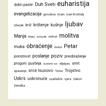
euharistija
Duh Sveti
dobri pastir
evangelizacija
gorušica
hram
Ivan Krstitelj
ljubav
krštenje
kušnje
križ
Izlazak
molitva
Marija
milost
Matej
milosrđe
obraćenje
Petar
muka
oholost
poziv
poslanje
poniznost
preobraženje
progoni
pustinja
smrt
slijepac
razmetni sin
srce Isusovo
Trojstvo
spasenje
Toma
Uskrs
uskrsnuće
uzašašće
vjera
Zakon
ženidba