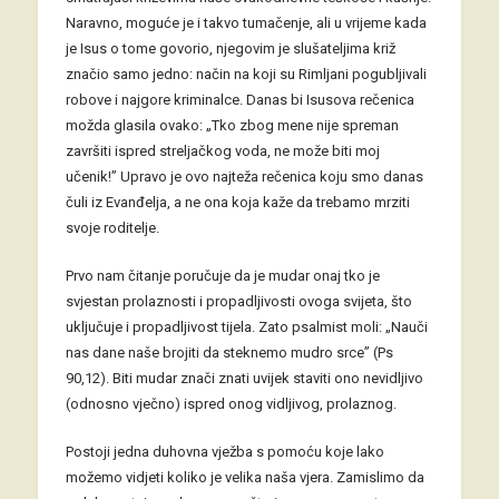
Naravno, moguće je i takvo tumačenje, ali u vrijeme kada
je Isus o tome govorio, njegovim je slušateljima križ
značio samo jedno: način na koji su Rimljani pogubljivali
robove i najgore kriminalce. Danas bi Isusova rečenica
možda glasila ovako: „Tko zbog mene nije spreman
završiti ispred streljačkog voda, ne može biti moj
učenik!” Upravo je ovo najteža rečenica koju smo danas
čuli iz Evanđelja, a ne ona koja kaže da trebamo mrziti
svoje roditelje.
Prvo nam čitanje poručuje da je mudar onaj tko je
svjestan prolaznosti i propadljivosti ovoga svijeta, što
uključuje i propadljivost tijela. Zato psalmist moli: „Nauči
nas dane naše brojiti da steknemo mudro srce” (Ps
90,12). Biti mudar znači znati uvijek staviti ono nevidljivo
(odnosno vječno) ispred onog vidljivog, prolaznog.
Postoji jedna duhovna vježba s pomoću koje lako
možemo vidjeti koliko je velika naša vjera. Zamislimo da