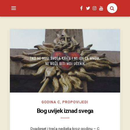
SAGUD.XYZ
GODINA C
,
PROPOVIJEDI
Bog uvijek iznad svega
Dvadeset i treća nedjelja kroz godinu – C