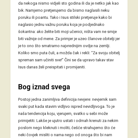
da nekoga nismo vidjeli sto godina ili da je netko jak kao
bik. Namjerno pretjerujemo da bismo naglasili neku
poruku ili poantu. Tako i Isus stilski pretjeruje kako bi
naglasio jednu važnu poruku koja je podjednako
šokantna: ako želite biti moji učenici, ništa vam ne smije
biti važnije od mene. Za primjer je uzeo članove obitelji jer
je to ono što smatramo najvrednijim ovdje na zemlji.
Koliko smo puta čuli, a možda čak i rekli: “Za svoju obitelj
spreman sam učiniti sve!” Čini se da upravo takav stav
Isus danas želi preispitati i promijeniti.
Bog iznad svega
Postoji jedna zanimljiva definicija nevjere: nevjernik sam
svaki put kada stavim vidljivo ispred nevidljivoga. To je
naša tendencija koju, vjerujem, svatko u sebi može
primijetiti. Lakše je ujutro ustati i odmah krenuti za nekim
poslom nego kleknuti i moliti; češće strahujemo što će
neki čovjek misliti o nama nego od onoga što bi nam