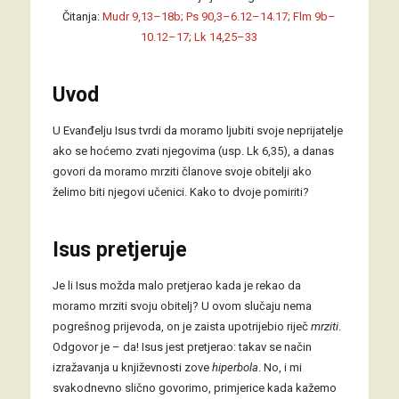
Čitanja:
Mudr 9,13–18b; Ps 90,3–6.12–14.17; Flm 9b–
10.12–17; Lk 14,25–33
Uvod
U Evanđelju Isus tvrdi da moramo ljubiti svoje neprijatelje
ako se hoćemo zvati njegovima (usp. Lk 6,35), a danas
govori da moramo mrziti članove svoje obitelji ako
želimo biti njegovi učenici. Kako to dvoje pomiriti?
Isus pretjeruje
Je li Isus možda malo pretjerao kada je rekao da
moramo mrziti svoju obitelj? U ovom slučaju nema
pogrešnog prijevoda, on je zaista upotrijebio riječ
mrziti
.
Odgovor je – da! Isus jest pretjerao: takav se način
izražavanja u književnosti zove
hiperbola
. No, i mi
svakodnevno slično govorimo, primjerice kada kažemo