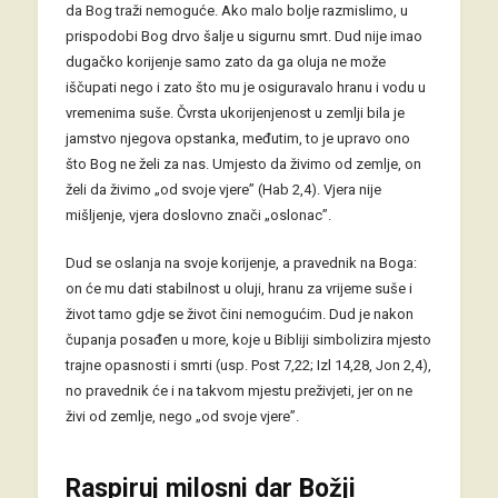
da Bog traži nemoguće. Ako malo bolje razmislimo, u
prispodobi Bog drvo šalje u sigurnu smrt. Dud nije imao
dugačko korijenje samo zato da ga oluja ne može
iščupati nego i zato što mu je osiguravalo hranu i vodu u
vremenima suše. Čvrsta ukorijenjenost u zemlji bila je
jamstvo njegova opstanka, međutim, to je upravo ono
što Bog ne želi za nas. Umjesto da živimo od zemlje, on
želi da živimo „od svoje vjere” (Hab 2,4). Vjera nije
mišljenje, vjera doslovno znači „oslonac”.
Dud se oslanja na svoje korijenje, a pravednik na Boga:
on će mu dati stabilnost u oluji, hranu za vrijeme suše i
život tamo gdje se život čini nemogućim. Dud je nakon
čupanja posađen u more, koje u Bibliji simbolizira mjesto
trajne opasnosti i smrti (usp. Post 7,22; Izl 14,28, Jon 2,4),
no pravednik će i na takvom mjestu preživjeti, jer on ne
živi od zemlje, nego „od svoje vjere”.
Raspiruj milosni dar Božji