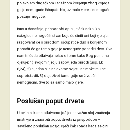
po svojem dugačkom i snažnom korijenju zbog kojega
ga je nemoguće iščupati. No, uz malo vjere, i nemoguće
postaje moguće.
Isus u današnjoj prispodobi opisuje čak nekoliko
naizgled nemogućih stvari koje će činiti oni koji vjeruju:
razgovarat će s prirodom, iščupat će dud s korijenom i
posadit će ga tamo gdje je nemoguće posaditi drvo. Ova
nam tri čuda otkrivaju nešto o tome kako Bog po nama
djeluje: 1) svojom riječju zapovijeda prirodi (usp. Lk
8,24); 2) nijedna sila na ovome svijetu ne može mu se
suprotstaviti; 3) daje život tamo gdje se život čini
nemogućim. Sve to sa samo malo vjere.
Poslušan poput drveta
U ovim slikama otkrivamo još jedan važan sloj značenja:
imati vjeru znači biti poput drveta iz prispodobe –
savršeno poslušan Božjoj riječi čak i onda kada se čini