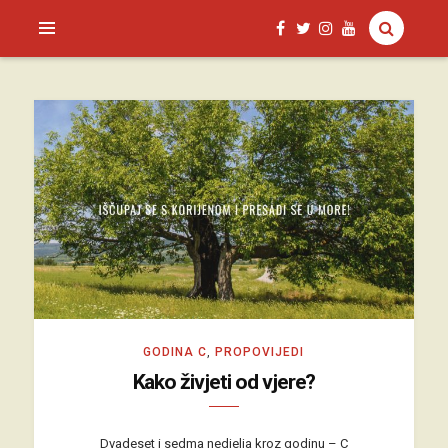
SAGUD.XYZ
GODINA C
,
PROPOVIJEDI
Kako živjeti od vjere?
Dvadeset i sedma nedjelja kroz godinu – C