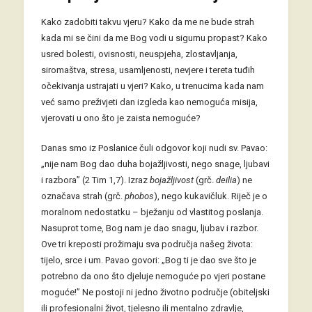
Kako zadobiti takvu vjeru? Kako da me ne bude strah
kada mi se čini da me Bog vodi u sigurnu propast? Kako
usred bolesti, ovisnosti, neuspjeha, zlostavljanja,
siromaštva, stresa, usamljenosti, nevjere i tereta tuđih
očekivanja ustrajati u vjeri? Kako, u trenucima kada nam
već samo preživjeti dan izgleda kao nemoguća misija,
vjerovati u ono što je zaista nemoguće?
Danas smo iz Poslanice čuli odgovor koji nudi sv. Pavao:
„nije nam Bog dao duha bojažljivosti, nego snage, ljubavi
i razbora” (2 Tim 1,7). Izraz
bojažljivost
(grč.
deilia
) ne
označava strah (grč.
phobos
), nego kukavičluk. Riječ je o
moralnom nedostatku – bježanju od vlastitog poslanja.
Nasuprot tome, Bog nam je dao snagu, ljubav i razbor.
Ove tri kreposti prožimaju sva područja našeg života:
tijelo, srce i um. Pavao govori: „Bog ti je dao sve što je
potrebno da ono što djeluje nemoguće po vjeri postane
moguće!” Ne postoji ni jedno životno područje (obiteljski
ili profesionalni život, tjelesno ili mentalno zdravlje,