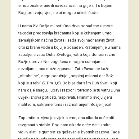
emocionalne rane ili navezanosti na grijeh…) u kojem
Bog, po tvojoj vjeri, ne bi mogao učiniti čudo.
U nama živi Božja milost! Ono drvo posađeno u more
također predstavlja kršćanina koji je krštenjem umro
zemaljskom načinu života i sada svoj nadnaravni život
crpi iz krsne vode u koju je posađen. Krštenjem je u nama
zapaljena vatra Duha Svetoga, vatra koja donosi razne
Božje darove. No, zagušena mnogim sumnjama i
nevoljama, ona može zgasnuti. Zato Pavao ne kaže
„ohrabri se”, nego poručuje: „raspiruj milosni dar Božji
koji je u tebi” (2 Tim 1,6). Božji je dar sâm Duh Sveti, koji
nam daje snagu, ljubav i razbor. Potrebno je tu vatru Duha
uvijek iznova poticati, raspirivati. Hranimo svoju vjeru
molitvom, sakramentima i razmatranjem Božje riječi!
Zapamtimo: vjera je uvijek sjeme; ona nikada neće biti
razgranato stablo. Bog nam nikada neće dati u ruke
vidljiv alat i sigurnost za rješavanje životnih izazova. Tada