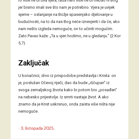
to više ne bi bila vjera, tada nam više ne bi trebao ni Bog
jer bismo imali sve što nam je potrebno. Vjera je uvijek
sjeme – oslanjanje na Božje spasenjsko djelovanje u
budućnosti, na to da nas Bog neće iznevjeriti i da će, ako
nam nešto izgleda nemoguće, on to učiniti mogućim.
Zato Pavao kaže: „Ta u vjeri hodimo, ne u gledanju.” (2 Kor
5,7).
Zaključak
U konačnici, drvo iz prispodobe predstavlja i Krista: on
je, poslušan Očevoj riječi, dao da bude „iščupan” iz
svoga zemaljskog života kako bi potom bio „posađen”
na nebesko prijestolje. Iz smrti nastaje život. A ako
znamo da je Krist uskrsnuo, onda zaista više ništa nije
nemoguće.
-
3. listopada 2025.