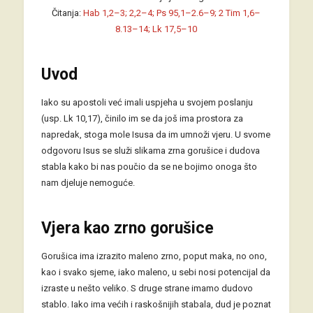
Čitanja:
Hab 1,2–3; 2,2–4; Ps 95,1–2.6–9; 2 Tim 1,6–
8.13–14; Lk 17,5–10
Uvod
Iako su apostoli već imali uspjeha u svojem poslanju
(usp. Lk 10,17), činilo im se da još ima prostora za
napredak, stoga mole Isusa da im umnoži vjeru. U svome
odgovoru Isus se služi slikama zrna gorušice i dudova
stabla kako bi nas poučio da se ne bojimo onoga što
nam djeluje nemoguće.
Vjera kao zrno gorušice
Gorušica ima izrazito maleno zrno, poput maka, no ono,
kao i svako sjeme, iako maleno, u sebi nosi potencijal da
izraste u nešto veliko. S druge strane imamo dudovo
stablo. Iako ima većih i raskošnijih stabala, dud je poznat