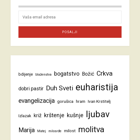
Crkva
bogatstvo
Božić
bdijenje
blaženstva
euharistija
Duh Sveti
dobri pastir
evangelizacija
gorušica
hram
Ivan Krstitelj
ljubav
krštenje
kušnje
križ
Izlazak
molitva
Marija
milost
Matej
milosrđe