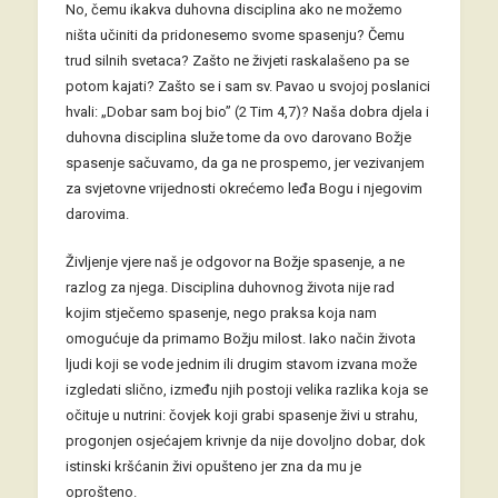
No, čemu ikakva duhovna disciplina ako ne možemo
ništa učiniti da pridonesemo svome spasenju? Čemu
trud silnih svetaca? Zašto ne živjeti raskalašeno pa se
potom kajati? Zašto se i sam sv. Pavao u svojoj poslanici
hvali: „Dobar sam boj bio” (2 Tim 4,7)? Naša dobra djela i
duhovna disciplina služe tome da ovo darovano Božje
spasenje sačuvamo, da ga ne prospemo, jer vezivanjem
za svjetovne vrijednosti okrećemo leđa Bogu i njegovim
darovima.
Življenje vjere naš je odgovor na Božje spasenje, a ne
razlog za njega. Disciplina duhovnog života nije rad
kojim stječemo spasenje, nego praksa koja nam
omogućuje da primamo Božju milost. Iako način života
ljudi koji se vode jednim ili drugim stavom izvana može
izgledati slično, između njih postoji velika razlika koja se
očituje u nutrini: čovjek koji grabi spasenje živi u strahu,
progonjen osjećajem krivnje da nije dovoljno dobar, dok
istinski kršćanin živi opušteno jer zna da mu je
oprošteno.