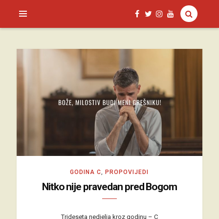
SAGUD.XYZ
GODINA C
,
PROPOVIJEDI
Nitko nije pravedan pred Bogom
Trideseta nedjelja kroz godinu – C