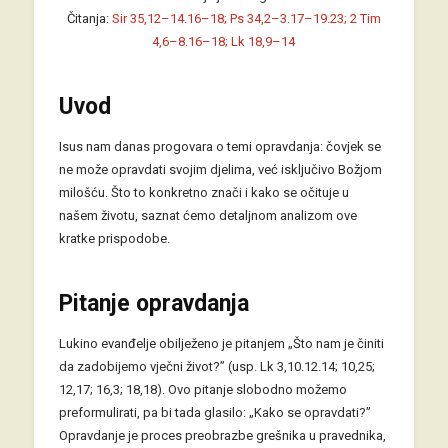
Čitanja:
Sir 35,12–14.16–18; Ps 34,2–3.17–19.23; 2 Tim
4,6–8.16–18; Lk 18,9–14
Uvod
Isus nam danas progovara o temi opravdanja: čovjek se
ne može opravdati svojim djelima, već isključivo Božjom
milošću. Što to konkretno znači i kako se očituje u
našem životu, saznat ćemo detaljnom analizom ove
kratke prispodobe.
Pitanje opravdanja
Lukino evanđelje obilježeno je pitanjem „Što nam je činiti
da zadobijemo vječni život?” (usp. Lk 3,10.12.14; 10,25;
12,17; 16,3; 18,18). Ovo pitanje slobodno možemo
preformulirati, pa bi tada glasilo: „Kako se opravdati?”
Opravdanje je proces preobrazbe grešnika u pravednika,