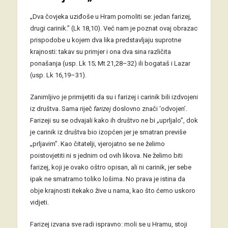
„Dva čovjeka uziđoše u Hram pomoliti se: jedan farizej,
drugi carinik.” (Lk 18,10). Već nam je poznat ovaj obrazac
prispodobe u kojem dva lika predstavljaju suprotne
krajnosti: takav su primjer i ona dva sina različita
ponašanja (usp. Lk 15; Mt 21,28–32) ili bogataš i Lazar
(usp. Lk 16,19–31).
Zanimljivo je primijetiti da su i farizej i carinik bili izdvojeni
iz društva. Sama riječ
farizej
doslovno znači ‘odvojen’.
Farizeji su se odvajali kako ih društvo ne bi „uprljalo”, dok
je carinik iz društva bio izopćen jer je smatran previše
„prljavim”. Kao čitatelji, vjerojatno se ne želimo
poistovjetiti ni s jednim od ovih likova. Ne želimo biti
farizej, koji je ovako oštro opisan, ali ni carinik, jer sebe
ipak ne smatramo toliko lošima. No prava je istina da
obje krajnosti itekako žive u nama, kao što ćemo uskoro
vidjeti.
Farizej izvana sve radi ispravno: moli se u Hramu, stoji