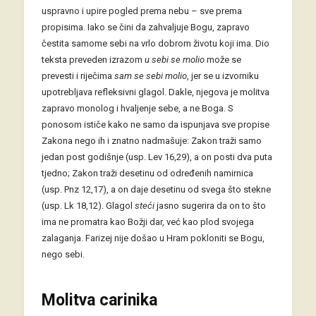
uspravno i upire pogled prema nebu – sve prema
propisima. Iako se čini da zahvaljuje Bogu, zapravo
čestita samome sebi na vrlo dobrom životu koji ima. Dio
teksta preveden izrazom
u sebi se molio
može se
prevesti i riječima
sam se sebi molio
, jer se u izvorniku
upotrebljava refleksivni glagol. Dakle, njegova je molitva
zapravo monolog i hvaljenje sebe, a ne Boga. S
ponosom ističe kako ne samo da ispunjava sve propise
Zakona nego ih i znatno nadmašuje: Zakon traži samo
jedan post godišnje (usp. Lev 16,29), a on posti dva puta
tjedno; Zakon traži desetinu od određenih namirnica
(usp. Pnz 12,17), a on daje desetinu od svega što stekne
(usp. Lk 18,12). Glagol
steći
jasno sugerira da on to što
ima ne promatra kao Božji dar, već kao plod svojega
zalaganja. Farizej nije došao u Hram pokloniti se Bogu,
nego sebi.
Molitva carinika