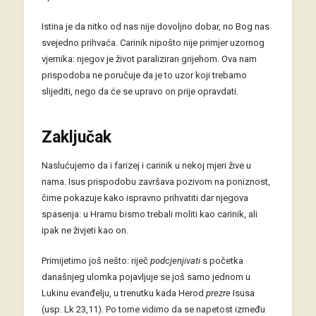
Istina je da nitko od nas nije dovoljno dobar, no Bog nas
svejedno prihvaća. Carinik nipošto nije primjer uzornog
vjernika: njegov je život paraliziran grijehom. Ova nam
prispodoba ne poručuje da je to uzor koji trebamo
slijediti, nego da će se upravo on prije opravdati.
Zaključak
Naslućujemo da i farizej i carinik u nekoj mjeri žive u
nama. Isus prispodobu završava pozivom na poniznost,
čime pokazuje kako ispravno prihvatiti dar njegova
spasenja: u Hramu bismo trebali moliti kao carinik, ali
ipak ne živjeti kao on.
Primijetimo još nešto: riječ
podcjenjivati
s početka
današnjeg ulomka pojavljuje se još samo jednom u
Lukinu evanđelju, u trenutku kada Herod
prezre
Isusa
(usp. Lk 23,11). Po tome vidimo da se napetost između