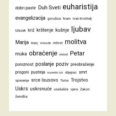
euharistija
Duh Sveti
dobri pastir
evangelizacija
gorušica
hram
Ivan Krstitelj
ljubav
krštenje
kušnje
križ
Izlazak
molitva
Marija
milost
Matej
milosrđe
obraćenje
Petar
muka
oholost
poziv
poslanje
poniznost
preobraženje
progoni
pustinja
smrt
slijepac
razmetni sin
srce Isusovo
Trojstvo
spasenje
Toma
Uskrs
uskrsnuće
uzašašće
vjera
Zakon
ženidba