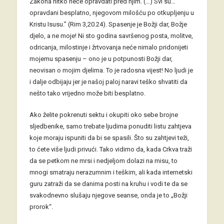
Zakona nitko neće opravdati pred njim. (…) Svi su…
opravdani besplatno, njegovom milošću po otkupljenju u
Kristu Isusu.” (Rim 3,20.24). Spasenje je Božji dar, Božje
djelo, a ne moje! Ni sto godina savršenog posta, molitve,
odricanja, milostinje i žrtvovanja neće nimalo pridonijeti
mojemu spasenju – ono je u potpunosti Božji dar,
neovisan o mojim djelima. To je radosna vijest! No ljudi je
i dalje odbijaju jer je našoj paloj naravi teško shvatiti da
nešto tako vrijedno može biti besplatno.
Ako želite pokrenuti sektu i okupiti oko sebe brojne
sljedbenike, samo trebate ljudima ponuditi listu zahtjeva
koje moraju ispuniti da bi se spasili. Što su zahtjevi teži,
to ćete više ljudi privući. Tako vidimo da, kada Crkva traži
da se petkom ne mrsi i nedjeljom dolazi na misu, to
mnogi smatraju nerazumnim i teškim, ali kada internetski
guru zatraži da se danima posti na kruhu i vodi te da se
svakodnevno slušaju njegove seanse, onda je to „Božji
prorok“.