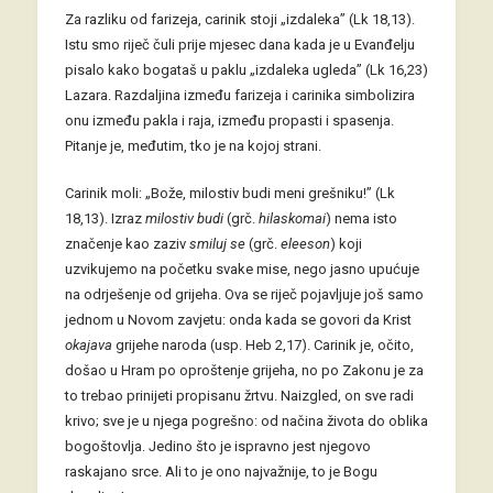
Za razliku od farizeja, carinik stoji „izdaleka” (Lk 18,13).
Istu smo riječ čuli prije mjesec dana kada je u Evanđelju
pisalo kako bogataš u paklu „izdaleka ugleda” (Lk 16,23)
Lazara. Razdaljina između farizeja i carinika simbolizira
onu između pakla i raja, između propasti i spasenja.
Pitanje je, međutim, tko je na kojoj strani.
Carinik moli: „Bože, milostiv budi meni grešniku!” (Lk
18,13). Izraz
milostiv budi
(grč.
hilaskomai
) nema isto
značenje kao zaziv
smiluj se
(grč.
eleeson
) koji
uzvikujemo na početku svake mise, nego jasno upućuje
na odrješenje od grijeha. Ova se riječ pojavljuje još samo
jednom u Novom zavjetu: onda kada se govori da Krist
okajava
grijehe naroda (usp. Heb 2,17). Carinik je, očito,
došao u Hram po oproštenje grijeha, no po Zakonu je za
to trebao prinijeti propisanu žrtvu. Naizgled, on sve radi
krivo; sve je u njega pogrešno: od načina života do oblika
bogoštovlja. Jedino što je ispravno jest njegovo
raskajano srce. Ali to je ono najvažnije, to je Bogu