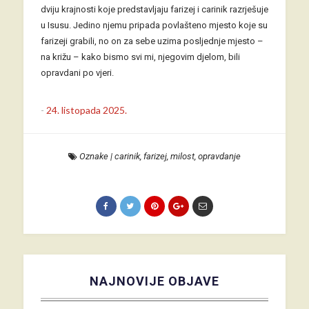
dviju krajnosti koje predstavljaju farizej i carinik razrješuje
u Isusu. Jedino njemu pripada povlašteno mjesto koje su
farizeji grabili, no on za sebe uzima posljednje mjesto –
na križu – kako bismo svi mi, njegovim djelom, bili
opravdani po vjeri.
-
24. listopada 2025.
Oznake
|
carinik
,
farizej
,
milost
,
opravdanje
NAJNOVIJE OBJAVE