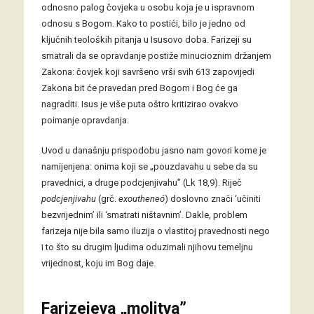
odnosno palog čovjeka u osobu koja je u ispravnom
odnosu s Bogom. Kako to postići, bilo je jedno od
ključnih teoloških pitanja u Isusovo doba. Farizeji su
smatrali da se opravdanje postiže minucioznim držanjem
Zakona: čovjek koji savršeno vrši svih 613 zapovijedi
Zakona bit će pravedan pred Bogom i Bog će ga
nagraditi. Isus je više puta oštro kritizirao ovakvo
poimanje opravdanja.
Uvod u današnju prispodobu jasno nam govori kome je
namijenjena: onima koji se „pouzdavahu u sebe da su
pravednici, a druge podcjenjivahu” (Lk 18,9). Riječ
podcjenjivahu
(grč.
exoutheneó
) doslovno znači ‘učiniti
bezvrijednim’ ili ‘smatrati ništavnim’. Dakle, problem
farizeja nije bila samo iluzija o vlastitoj pravednosti nego
i to što su drugim ljudima oduzimali njihovu temeljnu
vrijednost, koju im Bog daje.
Farizejeva „molitva”