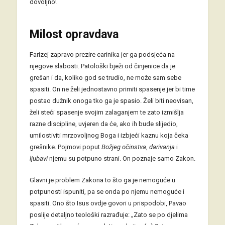
dovoljno!
Milost opravdava
Farizej zapravo prezire carinika jer ga podsjeća na
njegove slabosti. Patološki bježi od činjenice da je
grešan i da, koliko god se trudio, ne može sam sebe
spasiti. On ne želi jednostavno primiti spasenje jer bi time
postao dužnik onoga tko ga je spasio. Želi biti neovisan,
želi steći spasenje svojim zalaganjem te zato izmišlja
razne discipline, uvjeren da će, ako ih bude slijedio,
umilostiviti mrzovoljnog Boga i izbjeći kaznu koja čeka
grešnike. Pojmovi poput
Božjeg očinstva
,
darivanja
i
ljubavi
njemu su potpuno strani. On poznaje samo Zakon.
Glavni je problem Zakona to što ga je nemoguće u
potpunosti ispuniti, pa se onda po njemu nemoguće i
spasiti. Ono što Isus ovdje govori u prispodobi, Pavao
poslije detaljno teološki razrađuje: „Zato se po djelima