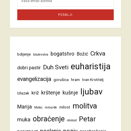
Crkva
bogatstvo
Božić
bdijenje
blaženstva
euharistija
Duh Sveti
dobri pastir
evangelizacija
gorušica
hram
Ivan Krstitelj
ljubav
krštenje
kušnje
križ
Izlazak
molitva
Marija
milost
Matej
milosrđe
obraćenje
Petar
muka
oholost
poziv