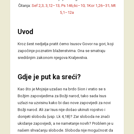
Čitanja:
Sef 2,3; 3,12–13; Ps 146,6c–10; 1Kor 1,26–31; Mt
5,1–12a
Uvod
Kroz šest nedjelja pratit ćemo Isusov Govor na gori, koji
započinje poznatim blaženstvima. Ona se smatraju
središnjim zakonom njegova Kraljevstva.
Gdje je put ka sreći?
Kao što je Mojsije uzašao na brdo Sion i vratio se s
Božjim zapovijedima za Božji narod, tako sada Isus
uzlazi na uzvisinu kako bi dao nove zapovijedi za novi
Božji narod. Ali zar Isus nije došao ukinuti ropstvo i
donijeti slobodu (usp. Lk 4,18)? Zar sloboda ne znači
ukidanje zapovijedi, a ne nametanje novih? Problem je u
našem shvaćanju slobode. Sloboda nije mogućnost da