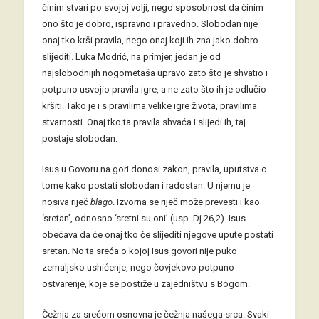
činim stvari po svojoj volji, nego sposobnost da činim
ono što je dobro, ispravno i pravedno. Slobodan nije
onaj tko krši pravila, nego onaj koji ih zna jako dobro
slijediti. Luka Modrić, na primjer, jedan je od
najslobodnijih nogometaša upravo zato što je shvatio i
potpuno usvojio pravila igre, a ne zato što ih je odlučio
kršiti. Tako je i s pravilima velike igre života, pravilima
stvarnosti. Onaj tko ta pravila shvaća i slijedi ih, taj
postaje slobodan.
Isus u Govoru na gori donosi zakon, pravila, uputstva o
tome kako postati slobodan i radostan. U njemu je
nosiva riječ
blago
. Izvorna se riječ može prevesti i kao
‘sretan’, odnosno ‘sretni su oni’ (usp. Dj 26,2). Isus
obećava da će onaj tko će slijediti njegove upute postati
sretan. No ta sreća o kojoj Isus govori nije puko
zemaljsko ushićenje, nego čovjekovo potpuno
ostvarenje, koje se postiže u zajedništvu s Bogom.
Čežnja za srećom osnovna je čežnja našega srca. Svaki