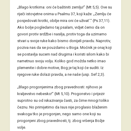
„Blago krotkima: oni će baštiniti zemlju!” (Mt 5,5). Ove su
riječi istovjetne onima u Psalmu 37, koji kaže: „Zemlju će
posjedovati krotki, obilje mira oni će uživat’.” (Ps 37,11).
Ako bolje pogledamo taj psalam, vidjet ćemo da on
govori protiv srdžbe i nasilja, protiv toga da uzimamo
stvari u svoje ruke kako bismo donijeli pravdu. Naprotiv,
poziva nas da se pouzdamo u Boga. Moćnik je onaj koji
se postavlja sucem nad drugima i koristi silom kako bi
nametnuo svoju volju. Koliko god možda netko imao
plemenite i dobre motive, Bog je taj koji će suditi. Iz
njegove ruke dolazi pravda, a ne naše (usp. Sef 2,3).
„Blago progonjenima zbog pravednosti: njihovo je
kraljevstvo nebesko!” (Mt 5,10). Progonstvo i prijezir
suprotno su od iskazivanja časti, za čime mnogi toliko
čeznu. No primijetimo da Isus nije proglasio blaženim
svakoga tko je progonjen, nego samo one koji su
progonjeni zbog pravednosti, tj. zbog vršenja Božje
volje.