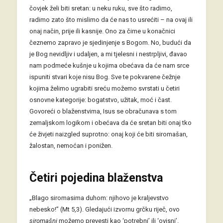
čovjek želi biti sretan: u neku ruku, sve što radimo,
radimo zato što mislimo da će nas to usrećiti – na ovaj ili
onaj način, prije ili kasnije. Ono za čime u konačnici
čeznemo zapravo je sjedinjenje s Bogom. No, budući da
je Bog nevidljiv i udaljen, a mi tjelesni i nestrpljivi, đavao
nam podmeće kušnje u kojima obećava da će nam srce
ispuniti stvari koje nisu Bog. Sve te pokvarene čežnje
kojima želimo ugrabiti sreću možemo svrstati u četiri
osnovne kategorije: bogatstvo, užitak, moć i čast.
Govoreći o blaženstvima, Isus se obračunava s tom
zemaljskom logikom i obećava da će sretan biti onaj tko
će živjeti naizgled suprotno: onaj koji će biti siromašan,
žalostan, nemoćan i ponižen.
Četiri pojedina blaženstva
„Blago siromasima duhom: njihovo je kraljevstvo
nebesko!” (Mt 5,3). Gledajući izvornu grčku riječ, ovo
siromašni
možemo prevesti kao ‘potrebni’ ili ‘ovisni’.