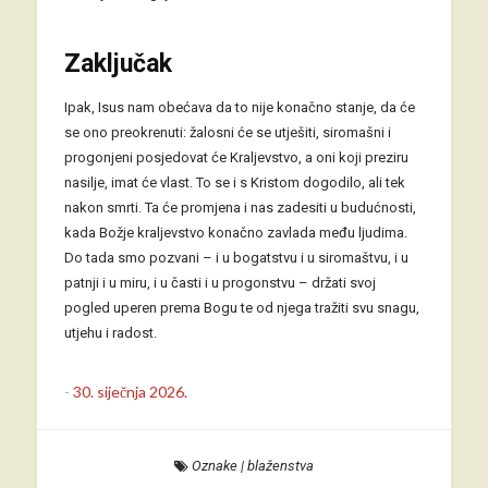
Zaključak
Ipak, Isus nam obećava da to nije konačno stanje, da će
se ono preokrenuti: žalosni će se utješiti, siromašni i
progonjeni posjedovat će Kraljevstvo, a oni koji preziru
nasilje, imat će vlast. To se i s Kristom dogodilo, ali tek
nakon smrti. Ta će promjena i nas zadesiti u budućnosti,
kada Božje kraljevstvo konačno zavlada među ljudima.
Do tada smo pozvani – i u bogatstvu i u siromaštvu, i u
patnji i u miru, i u časti i u progonstvu – držati svoj
pogled uperen prema Bogu te od njega tražiti svu snagu,
utjehu i radost.
-
30. siječnja 2026.
Oznake
|
blaženstva