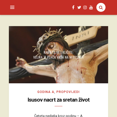
SAGUD.XYZ
GODINA A
,
PROPOVIJEDI
Isusov nacrt za sretan život
Četvrta nedjelja kroz godinu – A