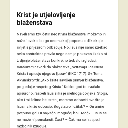
Krist je utjelovljenje
blaženstava
Naveli smo tzv. četiri negativna blaženstva, možemo ih
sažeti ovako: blago onomu koji poprima odlike koje
svijet s prijezirom odbacuje. No, Isus nije samo izrekao
neka apstraktna pravila nego nam je pokazao i kako bi
življenje blaženstava konkretno trebalo izgledati.
Katekizam
navodi da blaženstva „ocrtavaju lice Isusa
Krista i opisuju njegovu ljubav” (KKC 1717). Sv. Toma
Akvinski tvrdi: „Ako želite savršen primjer blaženstva,
pogledajte raspetog Krista.” Koliko god to zvučalo
apsurdno, raspeti Isus slika je sretnoga čovjeka. Stoga,
ako i mi želimo biti sretni, moramo odbaciti sve što je
Isus na križu odbacio: Bogatstvo i užitak? – On umire
potpuno gol i u najvećoj mogućoj boli. Moć? – Isus se
ne može ni pomaknuti. Čast? – Čak mu se i raspeti
razbojnik izruguje.