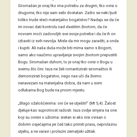
Siromašan je onaj tko ima potrebu za drugim, tko ovisi o
drugome, tko nije sam sebi dostatan. Zašto se neki ljudi
toliko trude steći materijalno bogatstvo? Nadaju se da će
im novac dati kontrolu nad vlastitim životom, da će
novcem moći zadovoljiti sve svoje potrebe i da će ih on
izbaviti iz svih nevolja. Misle da mir mogu zaraditi, a onda
i kupiti. Ali naša duša može biti mirna samo s Bogom,
samo ako naučimo upravljanje svojim životom prepustiti
Bogu. Siromašan duhom, to je onaj tko ovisi o Bogu u
svemu što čini. Isus ne želi romantizirati siromaštvo ili
demonizirati bogatstvo, nego nas uči da živimo
nenavezani na materijalna dobra, da nam u svim
odlukama Bog bude na prvom mjestu.
„Blago ožalošćenima: oni će se utješiti!” (Mt 5,4). Žalost
djeluje kao suprotnost radosti. Isus ovdje smjera na one
koji su ovisni o užicima: sretan si ako nisi ovisan o
dobrim osjećajima jer ćeš tako primiti pravu, neprolaznu
utjehu, a ne varavi i prolazni zemaljski užitak.