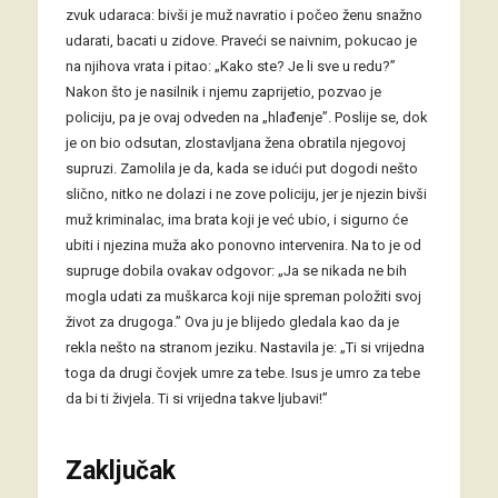
zvuk udaraca: bivši je muž navratio i počeo ženu snažno
udarati, bacati u zidove. Praveći se naivnim, pokucao je
na njihova vrata i pitao: „Kako ste? Je li sve u redu?”
Nakon što je nasilnik i njemu zaprijetio, pozvao je
policiju, pa je ovaj odveden na „hlađenje”. Poslije se, dok
je on bio odsutan, zlostavljana žena obratila njegovoj
supruzi. Zamolila je da, kada se idući put dogodi nešto
slično, nitko ne dolazi i ne zove policiju, jer je njezin bivši
muž kriminalac, ima brata koji je već ubio, i sigurno će
ubiti i njezina muža ako ponovno intervenira. Na to je od
supruge dobila ovakav odgovor: „Ja se nikada ne bih
mogla udati za muškarca koji nije spreman položiti svoj
život za drugoga.” Ova ju je blijedo gledala kao da je
rekla nešto na stranom jeziku. Nastavila je: „Ti si vrijedna
toga da drugi čovjek umre za tebe. Isus je umro za tebe
da bi ti živjela. Ti si vrijedna takve ljubavi!”
Zaključak