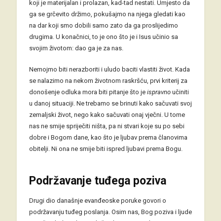
koji je materijalan i prolazan, kad-tad nestati. Umjesto da
ga se grčevito držimo, pokušajmo na njega gledati kao
na dar koji smo dobili samo zato da ga proslijedimo
drugima. U konačnici, to je ono što je i Isus učinio sa
svojim životom: dao ga je za nas.
Nemojmo biti nerazboriti i uludo baciti vlastiti život. Kada
se nalazimo na nekom životnom raskršću, prvi kriterij za
donošenje odluka mora biti pitanje što je
ispravno
učiniti
u danoj situaciji. Ne trebamo se brinuti kako sačuvati svoj
zemaljski život, nego kako sačuvati onaj vječni. U tome
nas ne smije spriječiti ništa, pa ni stvari koje su po sebi
dobre i Bogom dane, kao što je ljubav prema članovima
obitelji. Ni ona ne smije biti ispred ljubavi prema Bogu.
Podržavanje tuđega poziva
Drugi dio današnje evanđeoske poruke govori o
podržavanju tuđeg poslanja. Osim nas, Bog poziva i ljude