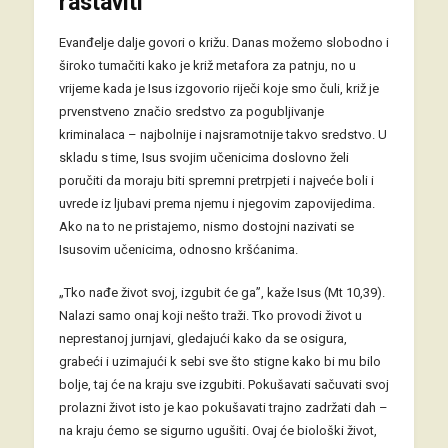
rastaviti
Evanđelje dalje govori o križu. Danas možemo slobodno i
široko tumačiti kako je križ metafora za patnju, no u
vrijeme kada je Isus izgovorio riječi koje smo čuli, križ je
prvenstveno značio sredstvo za pogubljivanje
kriminalaca – najbolnije i najsramotnije takvo sredstvo. U
skladu s time, Isus svojim učenicima doslovno želi
poručiti da moraju biti spremni pretrpjeti i najveće boli i
uvrede iz ljubavi prema njemu i njegovim zapovijedima.
Ako na to ne pristajemo, nismo dostojni nazivati se
Isusovim učenicima, odnosno kršćanima.
„Tko nađe život svoj, izgubit će ga”, kaže Isus (Mt 10,39).
Nalazi samo onaj koji nešto traži. Tko provodi život u
neprestanoj jurnjavi, gledajući kako da se osigura,
grabeći i uzimajući k sebi sve što stigne kako bi mu bilo
bolje, taj će na kraju sve izgubiti. Pokušavati sačuvati svoj
prolazni život isto je kao pokušavati trajno zadržati dah –
na kraju ćemo se sigurno ugušiti. Ovaj će biološki život,