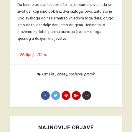
Da bismo postali Isusovi učenici, moramo shvatiti da je
život dar koji smo dobili iz dva razloga: prvo, zato što je
Bog svakoga od nas smatrao vrijednim toga dara; drugo,
zato da taj dar dalje darujemo drugima. Jedino tako
možemo zadobiti puninu pravoga života – onoga
vječnog u Božjem kraljevstvu.
-
26. lipnja 2026.
Oznake
|
obitelj
,
poslanje
,
prorok
NAJNOVIJE OBJAVE