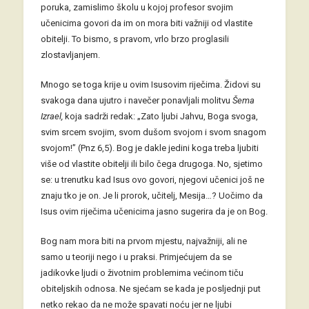
poruka, zamislimo školu u kojoj profesor svojim
učenicima govori da im on mora biti važniji od vlastite
obitelji. To bismo, s pravom, vrlo brzo proglasili
zlostavljanjem.
Mnogo se toga krije u ovim Isusovim riječima. Židovi su
svakoga dana ujutro i navečer ponavljali molitvu
Šema
Izrael,
koja sadrži redak: „Zato ljubi Jahvu, Boga svoga,
svim srcem svojim, svom dušom svojom i svom snagom
svojom!” (Pnz 6,5). Bog je dakle jedini koga treba ljubiti
više od vlastite obitelji ili bilo čega drugoga. No, sjetimo
se: u trenutku kad Isus ovo govori, njegovi učenici još ne
znaju tko je on. Je li prorok, učitelj, Mesija…? Uočimo da
Isus ovim riječima učenicima jasno sugerira da je on Bog.
Bog nam mora biti na prvom mjestu, najvažniji, ali ne
samo u teoriji nego i u praksi. Primjećujem da se
jadikovke ljudi o životnim problemima većinom tiču
obiteljskih odnosa. Ne sjećam se kada je posljednji put
netko rekao da ne može spavati noću jer ne ljubi