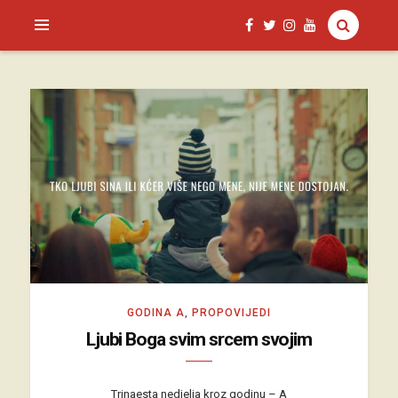
SAGUD.XYZ
GODINA A
,
PROPOVIJEDI
Ljubi Boga svim srcem svojim
Trinaesta nedjelja kroz godinu – A