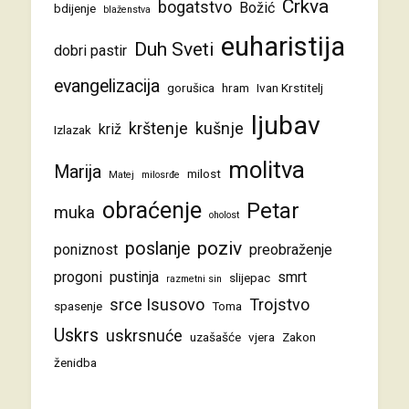
Crkva
bogatstvo
Božić
bdijenje
blaženstva
euharistija
Duh Sveti
dobri pastir
evangelizacija
gorušica
hram
Ivan Krstitelj
ljubav
krštenje
kušnje
križ
Izlazak
molitva
Marija
milost
Matej
milosrđe
obraćenje
Petar
muka
oholost
poziv
poslanje
poniznost
preobraženje
progoni
pustinja
smrt
slijepac
razmetni sin
srce Isusovo
Trojstvo
spasenje
Toma
Uskrs
uskrsnuće
uzašašće
vjera
Zakon
ženidba