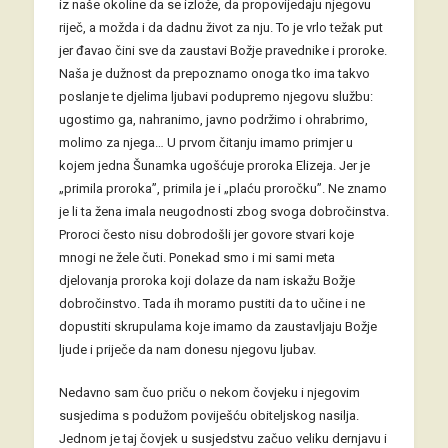
iz naše okoline da se izlože, da propovijedaju njegovu
riječ, a možda i da dadnu život za nju. To je vrlo težak put
jer đavao čini sve da zaustavi Božje pravednike i proroke.
Naša je dužnost da prepoznamo onoga tko ima takvo
poslanje te djelima ljubavi podupremo njegovu službu:
ugostimo ga, nahranimo, javno podržimo i ohrabrimo,
molimo za njega… U prvom čitanju imamo primjer u
kojem jedna Šunamka ugošćuje proroka Elizeja. Jer je
„primila proroka”, primila je i „plaću proročku”. Ne znamo
je li ta žena imala neugodnosti zbog svoga dobročinstva.
Proroci često nisu dobrodošli jer govore stvari koje
mnogi ne žele čuti. Ponekad smo i mi sami meta
djelovanja proroka koji dolaze da nam iskažu Božje
dobročinstvo. Tada ih moramo pustiti da to učine i ne
dopustiti skrupulama koje imamo da zaustavljaju Božje
ljude i priječe da nam donesu njegovu ljubav.
Nedavno sam čuo priču o nekom čovjeku i njegovim
susjedima s podužom poviješću obiteljskog nasilja.
Jednom je taj čovjek u susjedstvu začuo veliku dernjavu i