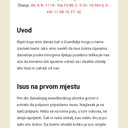
Čitanja:
2Kr 4, 8–11.14–16a; Ps 89, 2–3.16–19; Rim 6, 3–
4.8–11; Mt 10, 37–42
Uvod
Riječi koje smo danas čuli iz Evanđelja mogu u nama
izazvati nemir. Iako smo navikli da Isus šokira izjavama,
današnje pouke mnogima djeluju posebno teške jer nas
uče da moramo biti spremni odreći se i vlastite obitelji
ako Isus to zatraži od nas.
Isus na prvom mjestu
Prvi dio današnjeg evanđeoskog ulomka govori o
potrebi da potpuno pripadamo Isusu. Naglasak je na
riječi
potpuno.
Ništa se na tome putu, u tom odnosu, ne
smije ispriječiti. Čak ni naša obitelj, kao nešto što je po
sebi vrlo dobro. Da bismo shvatili koliko je ovo smjela