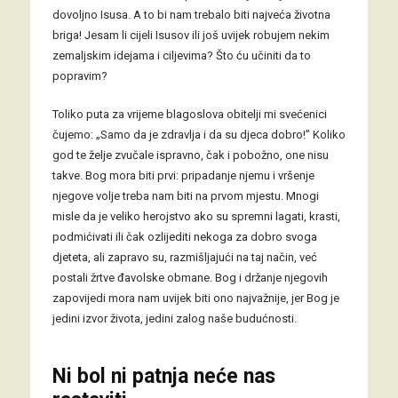
dovoljno Isusa. A to bi nam trebalo biti najveća životna
briga! Jesam li cijeli Isusov ili još uvijek robujem nekim
zemaljskim idejama i ciljevima? Što ću učiniti da to
popravim?
Toliko puta za vrijeme blagoslova obitelji mi svećenici
čujemo: „Samo da je zdravlja i da su djeca dobro!” Koliko
god te želje zvučale ispravno, čak i pobožno, one nisu
takve. Bog mora biti prvi: pripadanje njemu i vršenje
njegove volje treba nam biti na prvom mjestu. Mnogi
misle da je veliko herojstvo ako su spremni lagati, krasti,
podmićivati ili čak ozlijediti nekoga za dobro svoga
djeteta, ali zapravo su, razmišljajući na taj način, već
postali žrtve đavolske obmane. Bog i držanje njegovih
zapovijedi mora nam uvijek biti ono najvažnije, jer Bog je
jedini izvor života, jedini zalog naše budućnosti.
Ni bol ni patnja neće nas