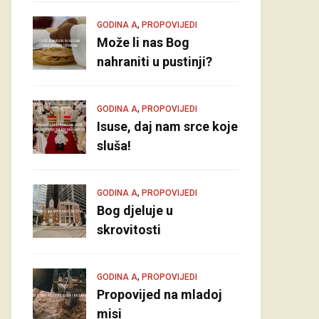
,
GODINA A
PROPOVIJEDI
Može li nas Bog
nahraniti u pustinji?
,
GODINA A
PROPOVIJEDI
Isuse, daj nam srce koje
sluša!
,
GODINA A
PROPOVIJEDI
Bog djeluje u
skrovitosti
,
GODINA A
PROPOVIJEDI
Propovijed na mladoj
misi