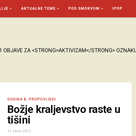
LIJE
AKTUALNE TEME
POD SMOKVOM
IPOP
1 OBJAVE ZA <STRONG>AKTIVIZAM</STRONG> OZNAK
GODINA B
,
PROPOVIJEDI
Božje kraljevstvo raste u
tišini
11. lipnja 2021.