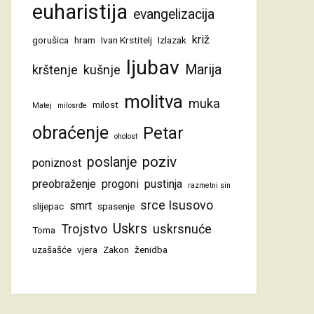
euharistija
evangelizacija
križ
gorušica
hram
Ivan Krstitelj
Izlazak
ljubav
Marija
krštenje
kušnje
molitva
muka
milost
Matej
milosrđe
obraćenje
Petar
oholost
poziv
poslanje
poniznost
preobraženje
progoni
pustinja
razmetni sin
srce Isusovo
smrt
slijepac
spasenje
Uskrs
Trojstvo
uskrsnuće
Toma
uzašašće
vjera
Zakon
ženidba