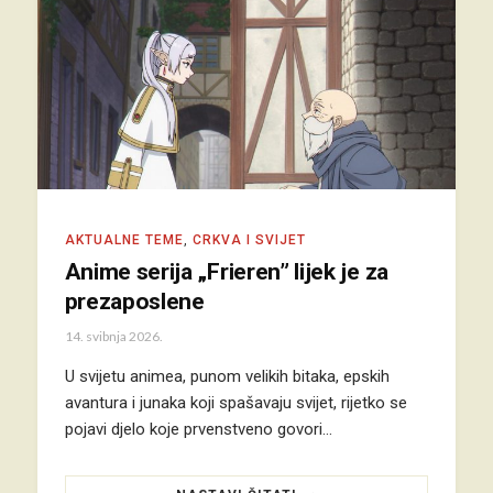
AKTUALNE TEME
,
CRKVA I SVIJET
Anime serija „Frieren” lijek je za
prezaposlene
14. svibnja 2026.
U svijetu animea, punom velikih bitaka, epskih
avantura i junaka koji spašavaju svijet, rijetko se
pojavi djelo koje prvenstveno govori…