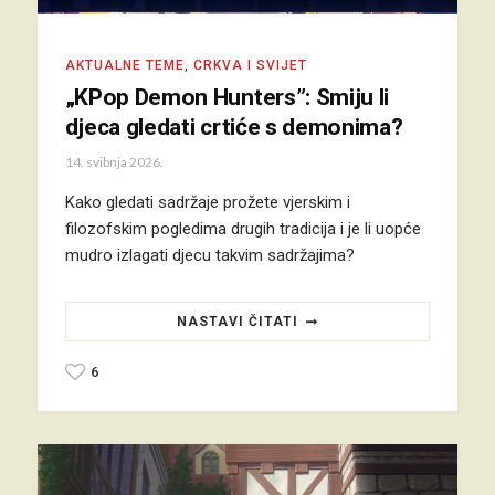
AKTUALNE TEME
,
CRKVA I SVIJET
„KPop Demon Hunters”: Smiju li
djeca gledati crtiće s demonima?
14. svibnja 2026.
Kako gledati sadržaje prožete vjerskim i
filozofskim pogledima drugih tradicija i je li uopće
mudro izlagati djecu takvim sadržajima?
NASTAVI ČITATI
6