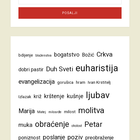
Crkva
bogatstvo
Božić
bdijenje
blaženstva
euharistija
Duh Sveti
dobri pastir
evangelizacija
gorušica
hram
Ivan Krstitelj
ljubav
krštenje
kušnje
križ
Izlazak
molitva
Marija
milost
Matej
milosrđe
obraćenje
Petar
muka
oholost
poziv
poslanje
poniznost
preobraženje