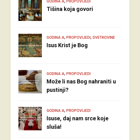
,
GODINA A
PROPOVIJEDI
Tišina koja govori
,
,
GODINA A
PROPOVIJEDI
SVETKOVINE
Isus Krist je Bog
,
GODINA A
PROPOVIJEDI
Može li nas Bog nahraniti u
pustinji?
,
GODINA A
PROPOVIJEDI
Isuse, daj nam srce koje
sluša!