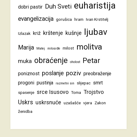
euharistija
Duh Sveti
dobri pastir
evangelizacija
gorušica
hram
Ivan Krstitelj
ljubav
krštenje
kušnje
križ
Izlazak
molitva
Marija
milost
Matej
milosrđe
obraćenje
Petar
muka
oholost
poziv
poslanje
poniznost
preobraženje
progoni
pustinja
smrt
slijepac
razmetni sin
srce Isusovo
Trojstvo
spasenje
Toma
Uskrs
uskrsnuće
uzašašće
vjera
Zakon
ženidba