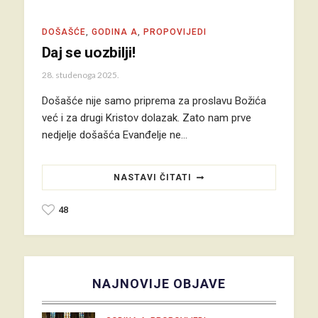
DOŠAŠĆE
,
GODINA A
,
PROPOVIJEDI
Daj se uozbilji!
28. studenoga 2025.
Došašće nije samo priprema za proslavu Božića
već i za drugi Kristov dolazak. Zato nam prve
nedjelje došašća Evanđelje ne…
NASTAVI ČITATI
48
NAJNOVIJE OBJAVE