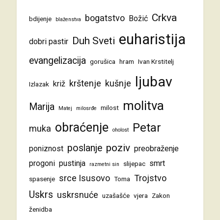
Crkva
bogatstvo
Božić
bdijenje
blaženstva
euharistija
Duh Sveti
dobri pastir
evangelizacija
gorušica
hram
Ivan Krstitelj
ljubav
krštenje
kušnje
križ
Izlazak
molitva
Marija
milost
Matej
milosrđe
obraćenje
Petar
muka
oholost
poziv
poslanje
poniznost
preobraženje
progoni
pustinja
smrt
slijepac
razmetni sin
srce Isusovo
Trojstvo
spasenje
Toma
Uskrs
uskrsnuće
uzašašće
vjera
Zakon
ženidba