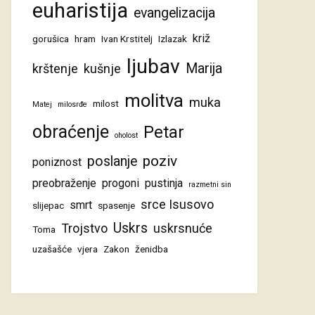
euharistija
evangelizacija
križ
gorušica
hram
Ivan Krstitelj
Izlazak
ljubav
Marija
krštenje
kušnje
molitva
muka
milost
Matej
milosrđe
obraćenje
Petar
oholost
poziv
poslanje
poniznost
preobraženje
progoni
pustinja
razmetni sin
srce Isusovo
smrt
slijepac
spasenje
Uskrs
Trojstvo
uskrsnuće
Toma
uzašašće
vjera
Zakon
ženidba