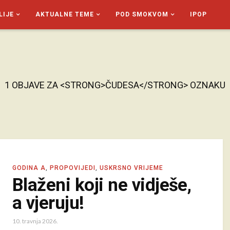
LIJE
AKTUALNE TEME
POD SMOKVOM
IPOP
1 OBJAVE ZA <STRONG>ČUDESA</STRONG> OZNAKU
GODINA A
,
PROPOVIJEDI
,
USKRSNO VRIJEME
Blaženi koji ne vidješe,
a vjeruju!
10. travnja 2026.