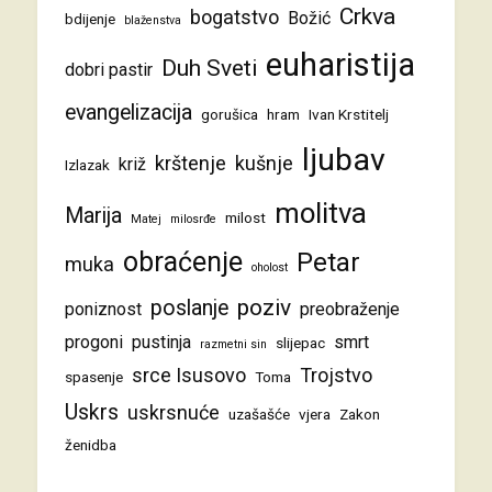
Crkva
bogatstvo
Božić
bdijenje
blaženstva
euharistija
Duh Sveti
dobri pastir
evangelizacija
gorušica
hram
Ivan Krstitelj
ljubav
krštenje
kušnje
križ
Izlazak
molitva
Marija
milost
Matej
milosrđe
obraćenje
Petar
muka
oholost
poziv
poslanje
poniznost
preobraženje
progoni
pustinja
smrt
slijepac
razmetni sin
srce Isusovo
Trojstvo
spasenje
Toma
Uskrs
uskrsnuće
uzašašće
vjera
Zakon
ženidba