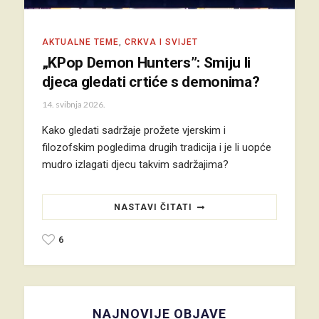
AKTUALNE TEME
,
CRKVA I SVIJET
„KPop Demon Hunters”: Smiju li
djeca gledati crtiće s demonima?
14. svibnja 2026.
Kako gledati sadržaje prožete vjerskim i
filozofskim pogledima drugih tradicija i je li uopće
mudro izlagati djecu takvim sadržajima?
NASTAVI ČITATI
6
NAJNOVIJE OBJAVE