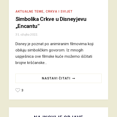
AKTUALNE TEME
,
CRKVA I SVIJET
Simbolika Crkve u Disneyjevu
„Encantu”
31. ožujka 2022.
Disney je poznat po animiranim filmovima koji
obiluju simboličkim govorom. Iz mnogih
uspješnica ove filmske kuće možemo iščitati
brojne kršćanske…
NASTAVI ČITATI
3