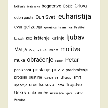
Crkva
bogatstvo
Božić
bdijenje
blaženstva
euharistija
Duh Sveti
dobri pastir
evangelizacija
gorušica
hram
Ivan Krstitelj
ljubav
krštenje
kušnje
križ
Izlazak
molitva
Marija
milost
Matej
milosrđe
obraćenje
Petar
muka
oholost
poziv
poslanje
poniznost
preobraženje
progoni
pustinja
smrt
slijepac
razmetni sin
srce Isusovo
Trojstvo
spasenje
Toma
Uskrs
uskrsnuće
uzašašće
vjera
Zakon
ženidba