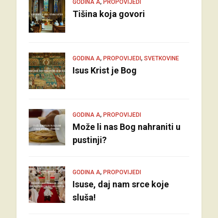
,
GODINA A
PROPOVIJEDI
Tišina koja govori
,
,
GODINA A
PROPOVIJEDI
SVETKOVINE
Isus Krist je Bog
,
GODINA A
PROPOVIJEDI
Može li nas Bog nahraniti u
pustinji?
,
GODINA A
PROPOVIJEDI
Isuse, daj nam srce koje
sluša!