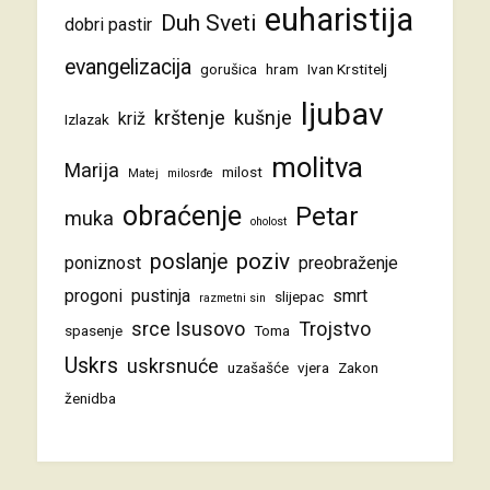
euharistija
Duh Sveti
dobri pastir
evangelizacija
gorušica
hram
Ivan Krstitelj
ljubav
krštenje
kušnje
križ
Izlazak
molitva
Marija
milost
Matej
milosrđe
obraćenje
Petar
muka
oholost
poziv
poslanje
poniznost
preobraženje
progoni
pustinja
smrt
slijepac
razmetni sin
srce Isusovo
Trojstvo
spasenje
Toma
Uskrs
uskrsnuće
uzašašće
vjera
Zakon
ženidba