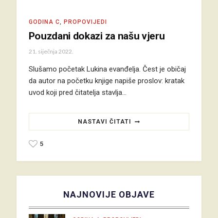
GODINA C
,
PROPOVIJEDI
Pouzdani dokazi za našu vjeru
21. siječnja 2022.
Slušamo početak Lukina evanđelja. Čest je običaj
da autor na početku knjige napiše proslov: kratak
uvod koji pred čitatelja stavlja…
NASTAVI ČITATI
5
NAJNOVIJE OBJAVE