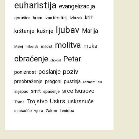
euharistija
evangelizacija
križ
gorušica
hram
Ivan Krstitelj
Izlazak
ljubav
Marija
krštenje
kušnje
molitva
muka
milost
Matej
milosrđe
obraćenje
Petar
oholost
poziv
poslanje
poniznost
preobraženje
progoni
pustinja
razmetni sin
srce Isusovo
smrt
slijepac
spasenje
Uskrs
Trojstvo
uskrsnuće
Toma
uzašašće
vjera
Zakon
ženidba