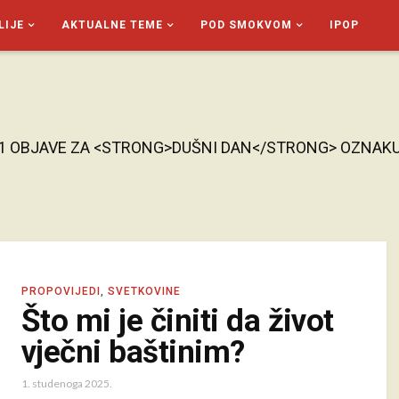
LIJE
AKTUALNE TEME
POD SMOKVOM
IPOP
1 OBJAVE ZA <STRONG>DUŠNI DAN</STRONG> OZNAK
PROPOVIJEDI
,
SVETKOVINE
Što mi je činiti da život
vječni baštinim?
1. studenoga 2025.