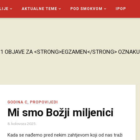
LIJE
AKTUALNE TEME
POD SMOKVOM
IPOP
1 OBJAVE ZA <STRONG>EGZAMEN</STRONG> OZNAKU
GODINA C
,
PROPOVIJEDI
Mi smo Božji miljenici
8. kolovoza 2025.
Kada se nađemo pred nekim zahtjevom koji od nas traži