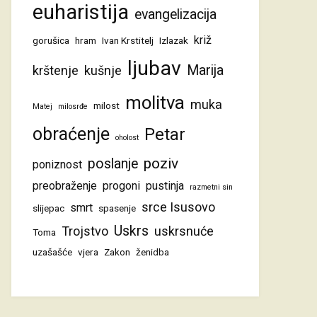
euharistija
evangelizacija
križ
gorušica
hram
Ivan Krstitelj
Izlazak
ljubav
Marija
krštenje
kušnje
molitva
muka
milost
Matej
milosrđe
obraćenje
Petar
oholost
poziv
poslanje
poniznost
preobraženje
progoni
pustinja
razmetni sin
srce Isusovo
smrt
slijepac
spasenje
Uskrs
Trojstvo
uskrsnuće
Toma
uzašašće
vjera
Zakon
ženidba