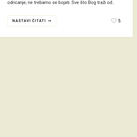
odricanje, ne trebamo se bojati. Sve što Bog traži od…
5
NASTAVI ČITATI