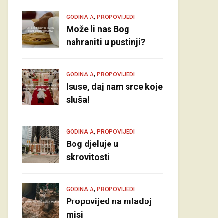
,
GODINA A
PROPOVIJEDI
Može li nas Bog
nahraniti u pustinji?
,
GODINA A
PROPOVIJEDI
Isuse, daj nam srce koje
sluša!
,
GODINA A
PROPOVIJEDI
Bog djeluje u
skrovitosti
,
GODINA A
PROPOVIJEDI
Propovijed na mladoj
misi