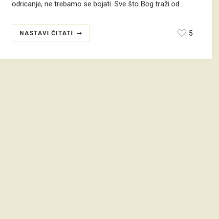
odricanje, ne trebamo se bojati. Sve što Bog traži od…
5
NASTAVI ČITATI