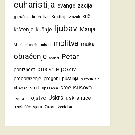
euharistija
evangelizacija
križ
gorušica
hram
Ivan Krstitelj
Izlazak
ljubav
Marija
krštenje
kušnje
molitva
muka
milost
Matej
milosrđe
obraćenje
Petar
oholost
poziv
poslanje
poniznost
preobraženje
progoni
pustinja
razmetni sin
srce Isusovo
smrt
slijepac
spasenje
Uskrs
Trojstvo
uskrsnuće
Toma
uzašašće
vjera
Zakon
ženidba