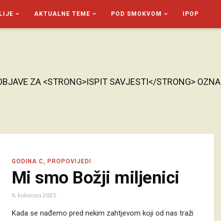
LIJE
AKTUALNE TEME
POD SMOKVOM
IPOP
OBJAVE ZA <STRONG>ISPIT SAVJESTI</STRONG> OZN
GODINA C
,
PROPOVIJEDI
Mi smo Božji miljenici
8. kolovoza 2025.
Kada se nađemo pred nekim zahtjevom koji od nas traži