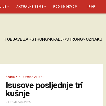
LIJE
AKTUALNE TEME
POD SMOKVOM
IPOP
1 OBJAVE ZA <STRONG>KRALJ</STRONG> OZNAKU
GODINA C
,
PROPOVIJEDI
Isusove posljednje tri
kušnje
21. studenoga 2025.