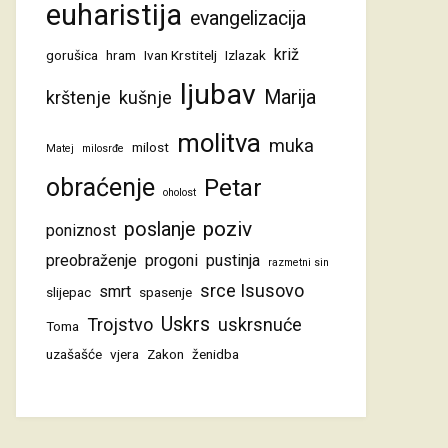
euharistija
evangelizacija
križ
gorušica
hram
Ivan Krstitelj
Izlazak
ljubav
Marija
krštenje
kušnje
molitva
muka
milost
Matej
milosrđe
obraćenje
Petar
oholost
poziv
poslanje
poniznost
preobraženje
progoni
pustinja
razmetni sin
srce Isusovo
smrt
slijepac
spasenje
Uskrs
Trojstvo
uskrsnuće
Toma
uzašašće
vjera
Zakon
ženidba