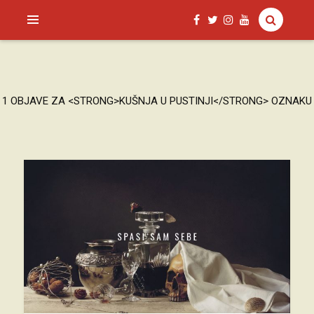
SAGUD.XYZ
1 OBJAVE ZA <STRONG>KUŠNJA U PUSTINJI</STRONG> OZNAKU