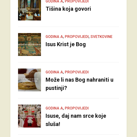
,
GODINA A
PROPOVIJEDI
Tišina koja govori
,
,
GODINA A
PROPOVIJEDI
SVETKOVINE
Isus Krist je Bog
,
GODINA A
PROPOVIJEDI
Može li nas Bog nahraniti u
pustinji?
,
GODINA A
PROPOVIJEDI
Isuse, daj nam srce koje
sluša!