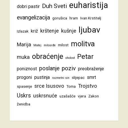
euharistija
Duh Sveti
dobri pastir
evangelizacija
gorušica
hram
Ivan Krstitelj
ljubav
krštenje
kušnje
križ
Izlazak
molitva
Marija
milost
Matej
milosrđe
obraćenje
Petar
muka
oholost
poziv
poslanje
poniznost
preobraženje
progoni
pustinja
smrt
slijepac
razmetni sin
srce Isusovo
Trojstvo
spasenje
Toma
Uskrs
uskrsnuće
uzašašće
vjera
Zakon
ženidba