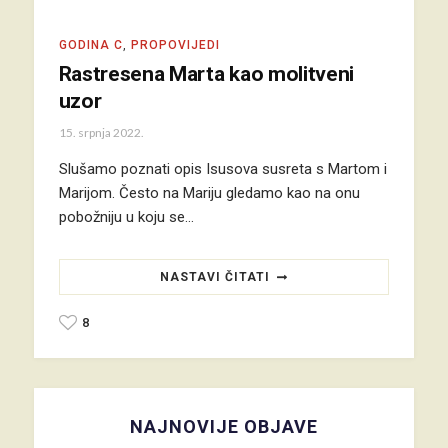
GODINA C
,
PROPOVIJEDI
Rastresena Marta kao molitveni
uzor
15. srpnja 2022.
Slušamo poznati opis Isusova susreta s Martom i
Marijom. Često na Mariju gledamo kao na onu
pobožniju u koju se…
NASTAVI ČITATI
8
NAJNOVIJE OBJAVE