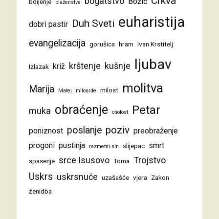
Crkva
bogatstvo
Božić
bdijenje
blaženstva
euharistija
Duh Sveti
dobri pastir
evangelizacija
gorušica
hram
Ivan Krstitelj
ljubav
krštenje
kušnje
križ
Izlazak
molitva
Marija
milost
Matej
milosrđe
obraćenje
Petar
muka
oholost
poziv
poslanje
poniznost
preobraženje
progoni
pustinja
smrt
slijepac
razmetni sin
srce Isusovo
Trojstvo
spasenje
Toma
Uskrs
uskrsnuće
uzašašće
vjera
Zakon
ženidba