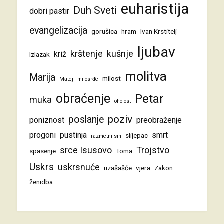
euharistija
Duh Sveti
dobri pastir
evangelizacija
gorušica
hram
Ivan Krstitelj
ljubav
krštenje
kušnje
križ
Izlazak
molitva
Marija
milost
Matej
milosrđe
obraćenje
Petar
muka
oholost
poziv
poslanje
poniznost
preobraženje
progoni
pustinja
smrt
slijepac
razmetni sin
srce Isusovo
Trojstvo
spasenje
Toma
Uskrs
uskrsnuće
uzašašće
vjera
Zakon
ženidba