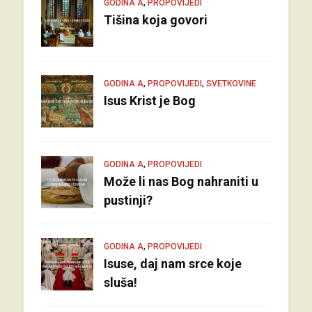
,
GODINA A
PROPOVIJEDI
Tišina koja govori
,
,
GODINA A
PROPOVIJEDI
SVETKOVINE
Isus Krist je Bog
,
GODINA A
PROPOVIJEDI
Može li nas Bog nahraniti u
pustinji?
,
GODINA A
PROPOVIJEDI
Isuse, daj nam srce koje
sluša!