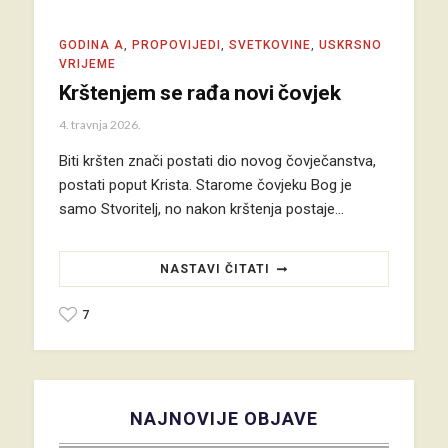
GODINA A
,
PROPOVIJEDI
,
SVETKOVINE
,
USKRSNO
VRIJEME
Krštenjem se rađa novi čovjek
4. travnja 2026.
Biti kršten znači postati dio novog čovječanstva,
postati poput Krista. Starome čovjeku Bog je
samo Stvoritelj, no nakon krštenja postaje…
NASTAVI ČITATI
7
NAJNOVIJE OBJAVE