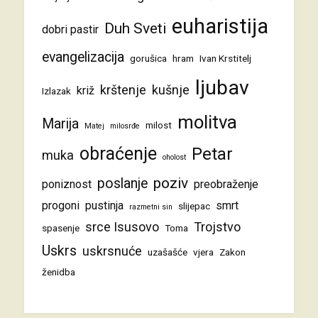
euharistija
Duh Sveti
dobri pastir
evangelizacija
gorušica
hram
Ivan Krstitelj
ljubav
krštenje
kušnje
križ
Izlazak
molitva
Marija
milost
Matej
milosrđe
obraćenje
Petar
muka
oholost
poziv
poslanje
poniznost
preobraženje
progoni
pustinja
smrt
slijepac
razmetni sin
srce Isusovo
Trojstvo
spasenje
Toma
Uskrs
uskrsnuće
uzašašće
vjera
Zakon
ženidba