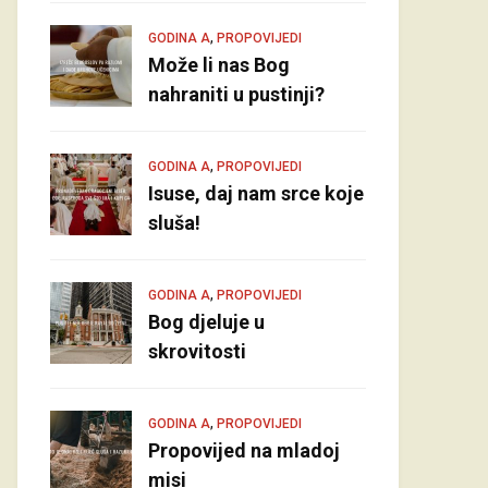
,
GODINA A
PROPOVIJEDI
Može li nas Bog
nahraniti u pustinji?
,
GODINA A
PROPOVIJEDI
Isuse, daj nam srce koje
sluša!
,
GODINA A
PROPOVIJEDI
Bog djeluje u
skrovitosti
,
GODINA A
PROPOVIJEDI
Propovijed na mladoj
misi