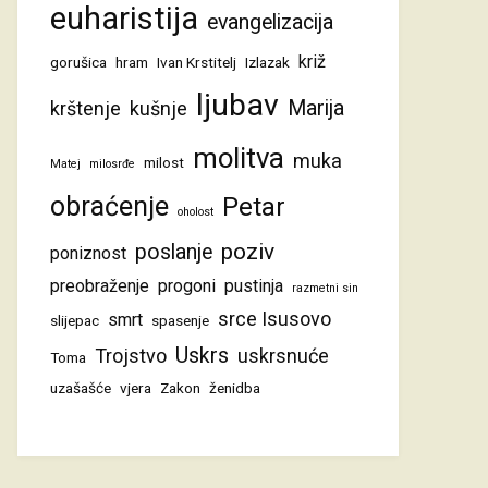
euharistija
evangelizacija
križ
gorušica
hram
Ivan Krstitelj
Izlazak
ljubav
Marija
krštenje
kušnje
molitva
muka
milost
Matej
milosrđe
obraćenje
Petar
oholost
poziv
poslanje
poniznost
preobraženje
progoni
pustinja
razmetni sin
srce Isusovo
smrt
slijepac
spasenje
Uskrs
Trojstvo
uskrsnuće
Toma
uzašašće
vjera
Zakon
ženidba