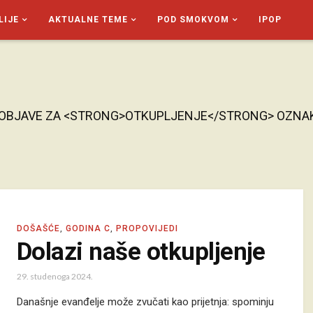
LIJE
AKTUALNE TEME
POD SMOKVOM
IPOP
 OBJAVE ZA <STRONG>OTKUPLJENJE</STRONG> OZNA
DOŠAŠĆE
,
GODINA C
,
PROPOVIJEDI
Dolazi naše otkupljenje
29. studenoga 2024.
Današnje evanđelje može zvučati kao prijetnja: spominju