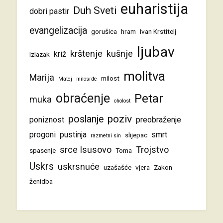
euharistija
Duh Sveti
dobri pastir
evangelizacija
gorušica
hram
Ivan Krstitelj
ljubav
krštenje
kušnje
križ
Izlazak
molitva
Marija
milost
Matej
milosrđe
obraćenje
Petar
muka
oholost
poziv
poslanje
poniznost
preobraženje
progoni
pustinja
smrt
slijepac
razmetni sin
srce Isusovo
Trojstvo
spasenje
Toma
Uskrs
uskrsnuće
uzašašće
vjera
Zakon
ženidba