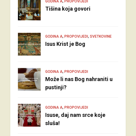
,
GODINA A
PROPOVIJEDI
Tišina koja govori
,
,
GODINA A
PROPOVIJEDI
SVETKOVINE
Isus Krist je Bog
,
GODINA A
PROPOVIJEDI
Može li nas Bog nahraniti u
pustinji?
,
GODINA A
PROPOVIJEDI
Isuse, daj nam srce koje
sluša!