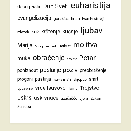
euharistija
Duh Sveti
dobri pastir
evangelizacija
gorušica
hram
Ivan Krstitelj
ljubav
krštenje
kušnje
križ
Izlazak
molitva
Marija
milost
Matej
milosrđe
obraćenje
Petar
muka
oholost
poziv
poslanje
poniznost
preobraženje
progoni
pustinja
smrt
slijepac
razmetni sin
srce Isusovo
Trojstvo
spasenje
Toma
Uskrs
uskrsnuće
uzašašće
vjera
Zakon
ženidba