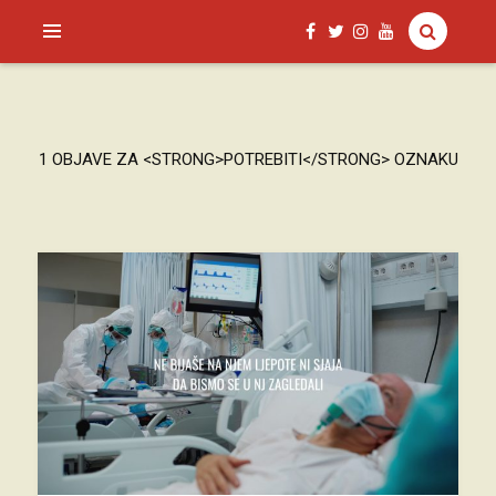
SAGUD.XYZ
1 OBJAVE ZA <STRONG>POTREBITI</STRONG> OZNAKU