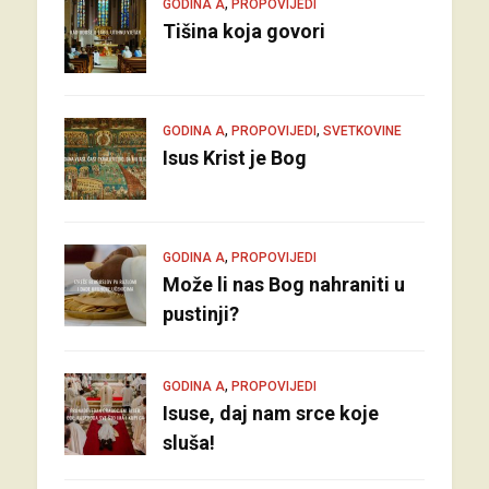
,
GODINA A
PROPOVIJEDI
Tišina koja govori
,
,
GODINA A
PROPOVIJEDI
SVETKOVINE
Isus Krist je Bog
,
GODINA A
PROPOVIJEDI
Može li nas Bog nahraniti u
pustinji?
,
GODINA A
PROPOVIJEDI
Isuse, daj nam srce koje
sluša!