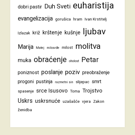
euharistija
Duh Sveti
dobri pastir
evangelizacija
gorušica
hram
Ivan Krstitelj
ljubav
krštenje
kušnje
križ
Izlazak
molitva
Marija
milost
Matej
milosrđe
obraćenje
Petar
muka
oholost
poziv
poslanje
poniznost
preobraženje
progoni
pustinja
smrt
slijepac
razmetni sin
srce Isusovo
Trojstvo
spasenje
Toma
Uskrs
uskrsnuće
uzašašće
vjera
Zakon
ženidba