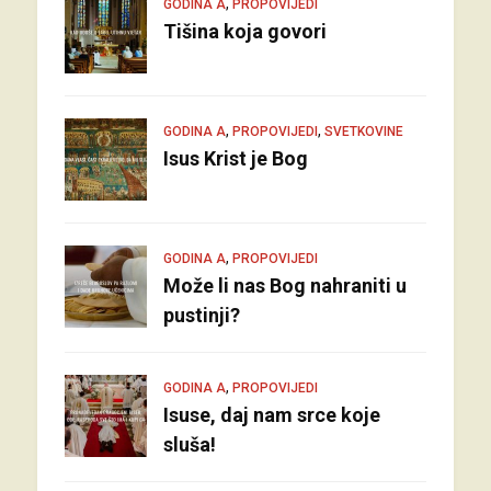
,
GODINA A
PROPOVIJEDI
Tišina koja govori
,
,
GODINA A
PROPOVIJEDI
SVETKOVINE
Isus Krist je Bog
,
GODINA A
PROPOVIJEDI
Može li nas Bog nahraniti u
pustinji?
,
GODINA A
PROPOVIJEDI
Isuse, daj nam srce koje
sluša!