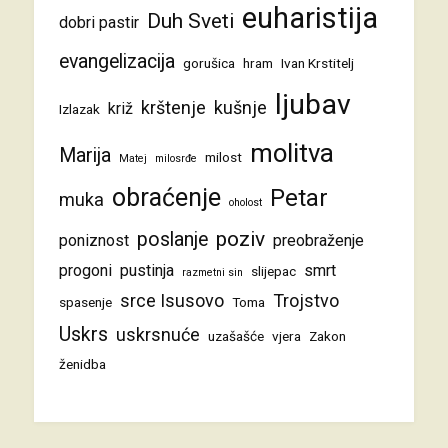
euharistija
Duh Sveti
dobri pastir
evangelizacija
gorušica
hram
Ivan Krstitelj
ljubav
krštenje
kušnje
križ
Izlazak
molitva
Marija
milost
Matej
milosrđe
obraćenje
Petar
muka
oholost
poziv
poslanje
poniznost
preobraženje
progoni
pustinja
smrt
slijepac
razmetni sin
srce Isusovo
Trojstvo
spasenje
Toma
Uskrs
uskrsnuće
uzašašće
vjera
Zakon
ženidba