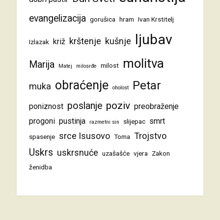
evangelizacija
gorušica
hram
Ivan Krstitelj
ljubav
krštenje
kušnje
križ
Izlazak
molitva
Marija
milost
Matej
milosrđe
obraćenje
Petar
muka
oholost
poziv
poslanje
poniznost
preobraženje
progoni
pustinja
smrt
slijepac
razmetni sin
srce Isusovo
Trojstvo
spasenje
Toma
Uskrs
uskrsnuće
uzašašće
vjera
Zakon
ženidba