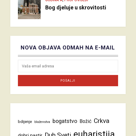
Bog djeluje u skrovitosti
NOVA OBJAVA ODMAH NA E-MAIL
Crkva
bogatstvo
Božić
bdijenje
blaženstva
euharistija
Duh Sveti
dobri pastir