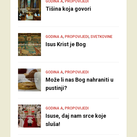
,
GODINA A
PROPOVIJEDI
Tišina koja govori
,
,
GODINA A
PROPOVIJEDI
SVETKOVINE
Isus Krist je Bog
,
GODINA A
PROPOVIJEDI
Može li nas Bog nahraniti u
pustinji?
,
GODINA A
PROPOVIJEDI
Isuse, daj nam srce koje
sluša!