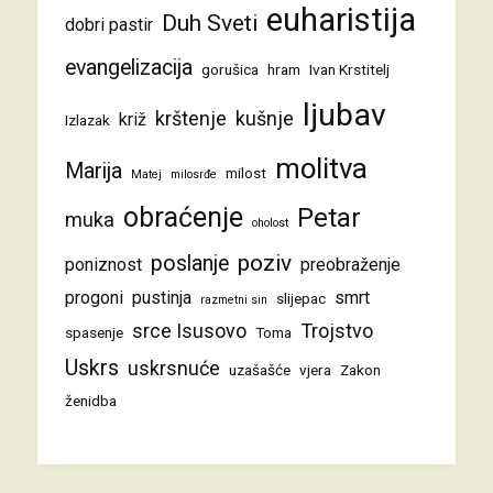
euharistija
Duh Sveti
dobri pastir
evangelizacija
gorušica
hram
Ivan Krstitelj
ljubav
krštenje
kušnje
križ
Izlazak
molitva
Marija
milost
Matej
milosrđe
obraćenje
Petar
muka
oholost
poziv
poslanje
poniznost
preobraženje
progoni
pustinja
smrt
slijepac
razmetni sin
srce Isusovo
Trojstvo
spasenje
Toma
Uskrs
uskrsnuće
uzašašće
vjera
Zakon
ženidba