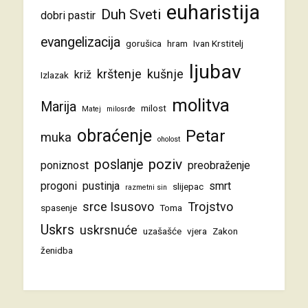
euharistija
Duh Sveti
dobri pastir
evangelizacija
gorušica
hram
Ivan Krstitelj
ljubav
krštenje
kušnje
križ
Izlazak
molitva
Marija
milost
Matej
milosrđe
obraćenje
Petar
muka
oholost
poziv
poslanje
poniznost
preobraženje
progoni
pustinja
smrt
slijepac
razmetni sin
srce Isusovo
Trojstvo
spasenje
Toma
Uskrs
uskrsnuće
uzašašće
vjera
Zakon
ženidba