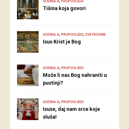
,
GODINA A
PROPOVIJEDI
Tišina koja govori
,
,
GODINA A
PROPOVIJEDI
SVETKOVINE
Isus Krist je Bog
,
GODINA A
PROPOVIJEDI
Može li nas Bog nahraniti u
pustinji?
,
GODINA A
PROPOVIJEDI
Isuse, daj nam srce koje
sluša!