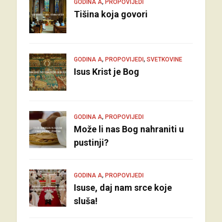
,
GODINA A
PROPOVIJEDI
Tišina koja govori
,
,
GODINA A
PROPOVIJEDI
SVETKOVINE
Isus Krist je Bog
,
GODINA A
PROPOVIJEDI
Može li nas Bog nahraniti u
pustinji?
,
GODINA A
PROPOVIJEDI
Isuse, daj nam srce koje
sluša!