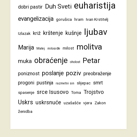
euharistija
Duh Sveti
dobri pastir
evangelizacija
gorušica
hram
Ivan Krstitelj
ljubav
krštenje
kušnje
križ
Izlazak
molitva
Marija
milost
Matej
milosrđe
obraćenje
Petar
muka
oholost
poziv
poslanje
poniznost
preobraženje
progoni
pustinja
smrt
slijepac
razmetni sin
srce Isusovo
Trojstvo
spasenje
Toma
Uskrs
uskrsnuće
uzašašće
vjera
Zakon
ženidba