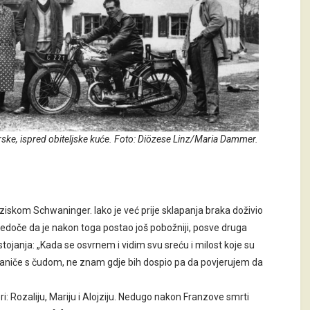
rske, ispred obiteljske kuće. Foto: Diözese Linz/Maria Dammer.
ziskom Schwaninger. Iako je već prije sklapanja braka doživio
jedoče da je nakon toga postao još pobožniji, posve druga
tojanja: „Kada se osvrnem i vidim svu sreću i milost koje su
aniče s čudom, ne znam gdje bih dospio pa da povjerujem da
: Rozaliju, Mariju i Alojziju. Nedugo nakon Franzove smrti