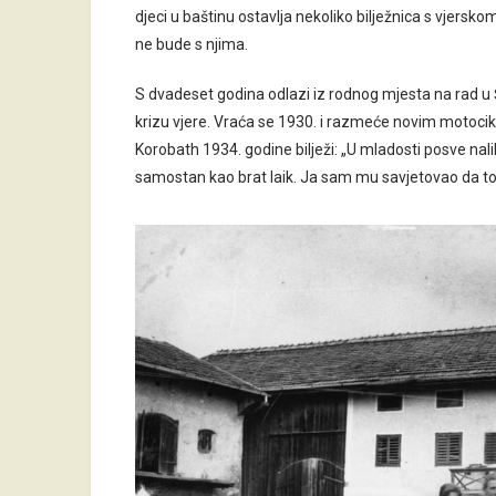
djeci u baštinu ostavlja nekoliko bilježnica s vjersk
ne bude s njima.
S dvadeset godina odlazi iz rodnog mjesta na rad u Š
krizu vjere. Vraća se 1930. i razmeće novim motoci
Korobath 1934. godine bilježi: „U mladosti posve nalik
samostan kao brat laik. Ja sam mu savjetovao da to 