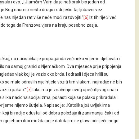
isala i ovo: „[J]amčim Vam da je naš brak bio jedan od
 je Bog naumio nešto drugo i odriješio taj ljubavni vez.
nas nijedan rat više neće moći razdvojiti.”
[6]
Iz tih riječi već
do toga da Franzova vjera na kraju posebno zasja.
ačkoj, no nacistička je propaganda već neko vrijeme djelovala i
ilo na samoj granici s Njemačkom. Dva mjeseca prije pripojenja
ao vlak koji je vozio oko brda. I odrasli i djeca hrlili su
ko se malo odraslih nije htjelo voziti tim vlakom, najradije ne bih
vozi u pakao.’”
[7]
Iako mu je značenje ovog upečatljivog sna u
a slika nacionalsocijalizma, pošasti koja se polako prikradala i
ijeme nijemo šutjela. Napisao je: „Katolika još uvijek ima
oji bi radije odustali od dobra položaja ili zanimanja, čak i od
im grijehom ili bi možda prije dali da im se glava odsiječe nego