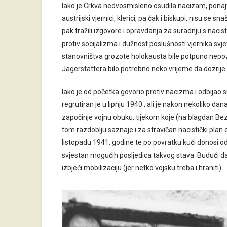
Iako je Crkva nedvosmisleno osudila nacizam, ponaj
austrijski vjernici, klerici, pa čak i biskupi, nisu se sn
pak tražili izgovore i opravdanja za suradnju s nac
protiv socijalizma i dužnost poslušnosti vjernika svj
stanovništva grozote holokausta bile potpuno nepozna
Jägerstättera bilo potrebno neko vrijeme da dozrije.
Iako je od početka govorio protiv nacizma i odbijao s
regrutiran je u lipnju 1940., ali je nakon nekoliko dan
započinje vojnu obuku, tijekom koje (na blagdan B
tom razdoblju saznaje i za stravičan nacistički plan 
listopadu 1941. godine te po povratku kući donosi o
svjestan mogućih posljedica takvog stava. Budući da
izbjeći mobilizaciju (jer netko vojsku treba i hraniti).