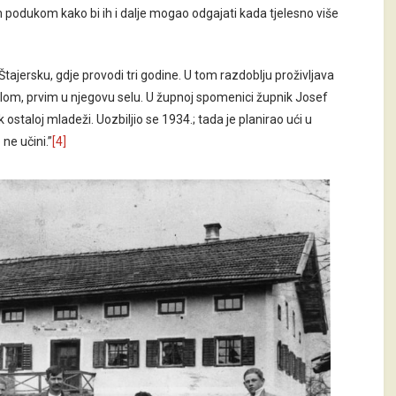
om podukom kako bi ih i dalje mogao odgajati kada tjelesno više
tajersku, gdje provodi tri godine. U tom razdoblju proživljava
klom, prvim u njegovu selu. U župnoj spomenici župnik Josef
 ostaloj mladeži. Uozbiljio se 1934.; tada je planirao ući u
ne učini.”
[4]