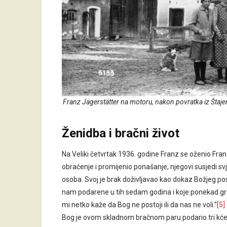
Franz Jägerstätter na motoru, nakon povratka iz Štaje
Ženidba i bračni život
Na Veliki četvrtak 1936. godine Franz se oženio Fran
obraćenje i promijenio ponašanje, njegovi susjedi sv
osoba. Svoj je brak doživljavao kao dokaz Božjeg pos
nam podarene u tih sedam godina i koje ponekad gr
mi netko kaže da Bog ne postoji ili da nas ne voli.”
[5]
Bog je ovom skladnom bračnom paru podario tri kćeri