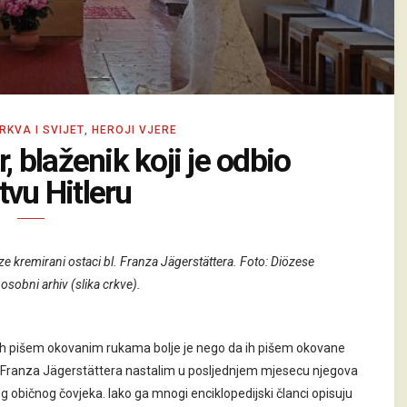
RKVA I SVIJET
,
HEROJI VJERE
, blaženik koji je odbio
tvu Hitleru
e kremirani ostaci bl. Franza Jägerstättera. Foto: Diözese
sobni arhiv (slika crkve).
to ih pišem okovanim rukama bolje je nego da ih pišem okovane
l. Franza Jägerstättera nastalim u posljednjem mjesecu njegova
 običnog čovjeka. Iako ga mnogi enciklopedijski članci opisuju