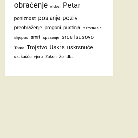
obraćenje
Petar
oholost
poziv
poslanje
poniznost
preobraženje
progoni
pustinja
razmetni sin
srce Isusovo
smrt
slijepac
spasenje
Uskrs
Trojstvo
uskrsnuće
Toma
uzašašće
vjera
Zakon
ženidba