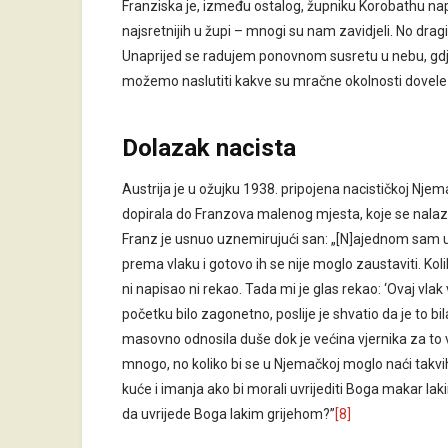
Franziska je, između ostalog, župniku Korobathu nap
najsretnijih u župi – mnogi su nam zavidjeli. No dragi
Unaprijed se radujem ponovnom susretu u nebu, gdje 
možemo naslutiti kakve su mračne okolnosti dovele 
Dolazak nacista
Austrija je u ožujku 1938. pripojena nacističkoj Njem
dopirala do Franzova malenog mjesta, koje se nalaz
Franz je usnuo uznemirujući san: „[N]ajednom sam ugled
prema vlaku i gotovo ih se nije moglo zaustaviti. Koli
ni napisao ni rekao. Tada mi je glas rekao: ‘Ovaj vlak 
početku bilo zagonetno, poslije je shvatio da je to bil
masovno odnosila duše dok je većina vjernika za to vr
mnogo, no koliko bi se u Njemačkoj moglo naći takvih k
kuće i imanja ako bi morali uvrijediti Boga makar lak
da uvrijede Boga lakim grijehom?”
[8]