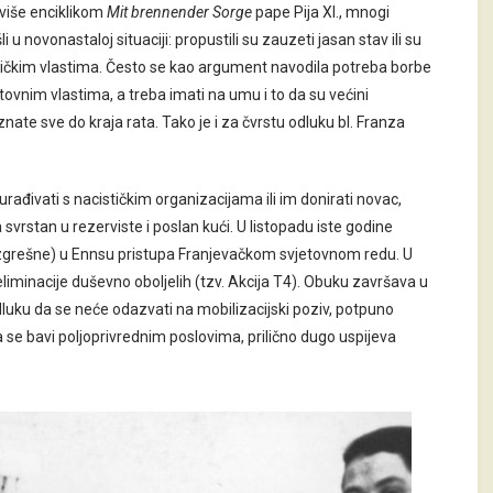
više enciklikom
Mit brennender Sorge
pape Pija XI., mnogi
ašli u novonastaloj situaciji: propustili su zauzeti jasan stav ili su
ističkim vlastima. Često se kao argument navodila potreba borbe
etovnim vlastima, a treba imati na umu i to da su većini
te sve do kraja rata. Tako je i za čvrstu odluku bl. Franza
urađivati s nacističkim organizacijama ili im donirati novac,
a svrstan u rezerviste i poslan kući. U listopadu iste godine
ezgrešne) u Ennsu pristupa Franjevačkom svjetovnom redu. U
eliminacije duševno oboljelih (tzv. Akcija T4). Obuku završava u
dluku da se neće odazvati na mobilizacijski poziv, potpuno
 se bavi poljoprivrednim poslovima, prilično dugo uspijeva