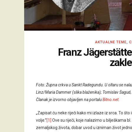
AKTUALNE TEME
,
C
Franz Jägerstätter
zakle
Foto: Župna crkva u Sankt Radegundu. U oltaru se nalaz
Linz/Maria Dammer (slika blaženika); Tomislav Šagud, o
Članak je izvorno objavljen na portalu
Bitno.net
.
„Zapisat ću neke riječi kako mi izlaze iz srca. To š
volje.”
[1]
Ove su riječi, koje nalazimo u bilješkama b
zemaljskog života, dobar uvod u izniman život jednog