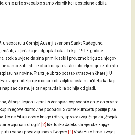
e, on je prije svega bio samo vjernik koji postojano odbija
7. u seocetu u Gornjoj Austriji zvanom Sankt Radegund.
 vjenčati, a dječaka je odgajala baka. Tek je 1917. godine
, stekla uvjete da sina primi k sebi i preuzme brigu za njegov
, ne samo zato što je otad mogao rasti u obitelji nego i zato što
etplatu na novine. Franz je ubrzo postao strastven čitatelj. U
tva svoje obitelji nije mogao udovoljiti seoskom učitelju kada je
 napisao da mu je ta nepravda bila bolnija od gladi.
o, čitanje knjiga i vjerskih časopisa osposobilo ga je da prozre
iskupi njegove domovine podbacili. Svome kumčetu poslije piše
e što ne čitaju dobre knjige i štivo, upozoravajući ga da „čovjek
stane pijunom drugih”.
[2]
Ide toliko daleko da vjerske knjige i
put u nebo i povezuju nas s Bogom.
[3]
Vodeći se time, svojoj