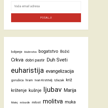
bogatstvo
Božić
bdijenje
blaženstva
Crkva
Duh Sveti
dobri pastir
euharistija
evangelizacija
križ
gorušica
hram
Ivan Krstitelj
Izlazak
ljubav
Marija
krštenje
kušnje
molitva
muka
milost
Matej
milosrđe