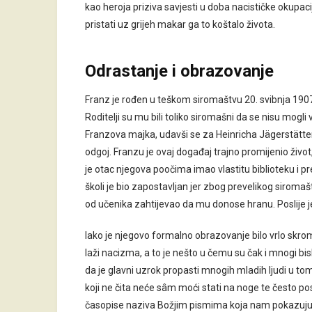
kao heroja priziva savjesti u doba nacističke okupacij
pristati uz grijeh makar ga to koštalo života.
Odrastanje i obrazovanje
Franz je rođen u teškom siromaštvu 20. svibnja 190
Roditelji su mu bili toliko siromašni da se nisu mogli
Franzova majka, udavši se za Heinricha Jägerstättera
odgoj. Franzu je ovaj događaj trajno promijenio život
je otac njegova poočima imao vlastitu biblioteku i pr
školi je bio zapostavljan jer zbog prevelikog siromaš
od učenika zahtijevao da mu donose hranu. Poslije je
Iako je njegovo formalno obrazovanje bilo vrlo skromn
laži nacizma, a to je nešto u čemu su čak i mnogi b
da je glavni uzrok propasti mnogih mladih ljudi u tom
koji ne čita neće sâm moći stati na noge te često po
časopise naziva Božjim pismima koja nam pokazuju 