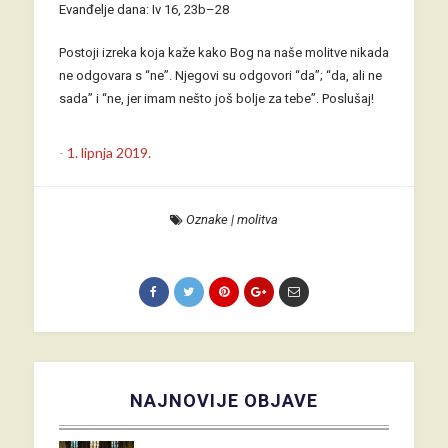
Evanđelje dana: Iv 16, 23b–28
Postoji izreka koja kaže kako Bog na naše molitve nikada
ne odgovara s “ne”. Njegovi su odgovori “da”; “da, ali ne
sada” i “ne, jer imam nešto još bolje za tebe”. Poslušaj!
-
1. lipnja 2019.
Oznake
|
molitva
NAJNOVIJE OBJAVE