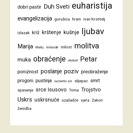
euharistija
Duh Sveti
dobri pastir
evangelizacija
gorušica
hram
Ivan Krstitelj
ljubav
krštenje
kušnje
križ
Izlazak
molitva
Marija
milost
Matej
milosrđe
obraćenje
Petar
muka
oholost
poziv
poslanje
poniznost
preobraženje
progoni
pustinja
smrt
slijepac
razmetni sin
srce Isusovo
Trojstvo
spasenje
Toma
Uskrs
uskrsnuće
uzašašće
vjera
Zakon
ženidba