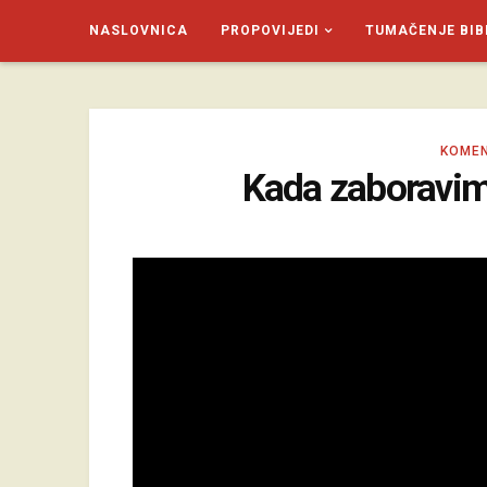
NASLOVNICA
PROPOVIJEDI
TUMAČENJE BIB
SAGUD.XYZ
KOMEN
Kada zaboravi