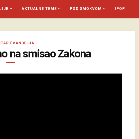
LIJE
AKTUALNE TEME
POD SMOKVOM
IPOP
TAR EVANĐELJA
mo na smisao Zakona