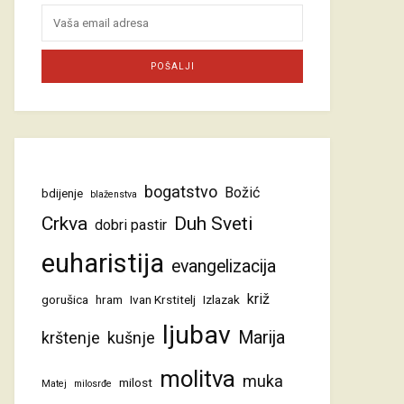
bogatstvo
Božić
bdijenje
blaženstva
Crkva
Duh Sveti
dobri pastir
euharistija
evangelizacija
križ
gorušica
hram
Ivan Krstitelj
Izlazak
ljubav
Marija
krštenje
kušnje
molitva
muka
milost
Matej
milosrđe