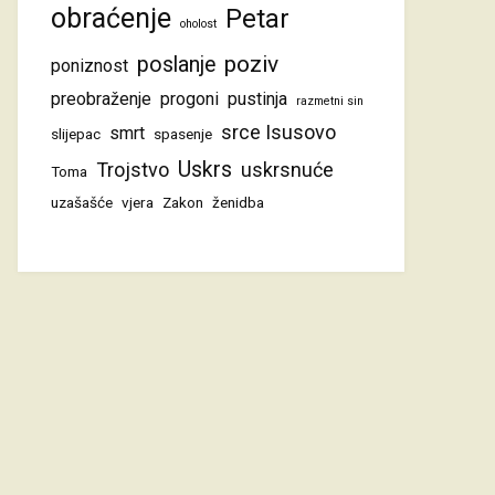
obraćenje
Petar
oholost
poziv
poslanje
poniznost
preobraženje
progoni
pustinja
razmetni sin
srce Isusovo
smrt
slijepac
spasenje
Uskrs
Trojstvo
uskrsnuće
Toma
uzašašće
vjera
Zakon
ženidba